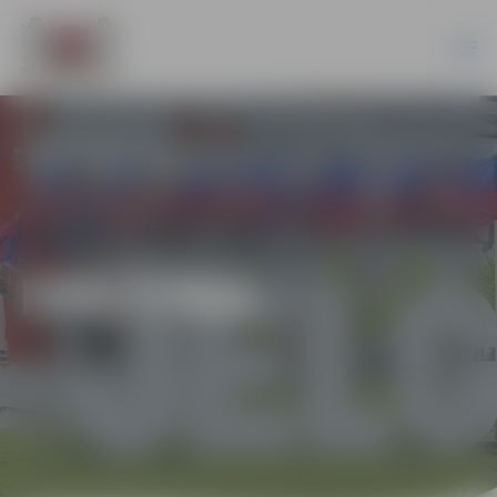
IZGLĪTĪBA