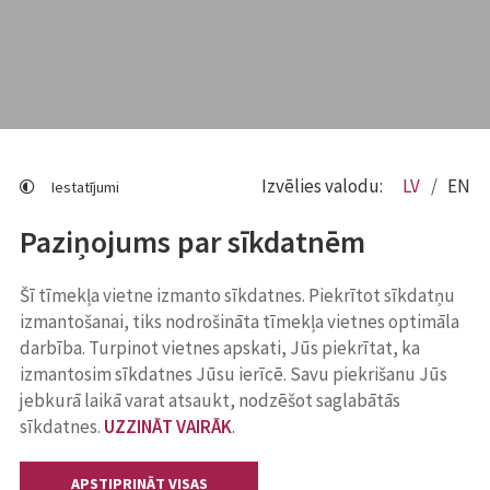
Izvēlies valodu:
LV
EN
Iestatījumi
Paziņojums par sīkdatnēm
Šī tīmekļa vietne izmanto sīkdatnes. Piekrītot sīkdatņu
izmantošanai, tiks nodrošināta tīmekļa vietnes optimāla
darbība. Turpinot vietnes apskati, Jūs piekrītat, ka
izmantosim sīkdatnes Jūsu ierīcē. Savu piekrišanu Jūs
jebkurā laikā varat atsaukt, nodzēšot saglabātās
sīkdatnes.
UZZINĀT VAIRĀK
.
APSTIPRINĀT VISAS