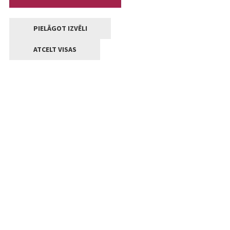
PIELĀGOT IZVĒLI
ATCELT VISAS
Kontakti
Jelgavas valstpilsētas pašvaldība
Lielā iela 11, Jelgava, LV-3001
+371 63005522
pasts@jelgava.lv