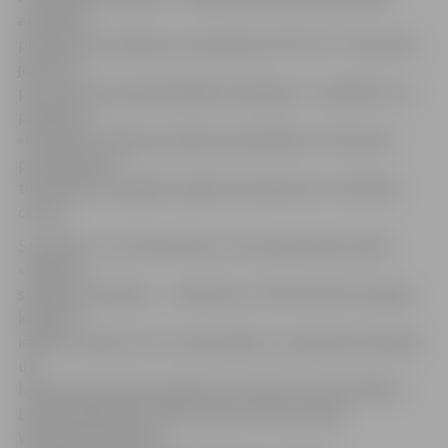
aizpildīta
pieteikuma veidlapa, kas pieejama SIP, līdz 7. februārim
jānosūta
pa e-pastu jelena.grisle@dome.jelgava.lv. Jāpiebilst, ka
pasākums
«Ēnu diena Jelgavas pilsētas pašvaldībā» 14. februārī
pulksten 8.15
tiks atklāts Zemgales reģiona Kompetenču attīstības
centrā.
Savukārt LLU vidusskolēnus aicina piedalīties akcijā
«Skolēns –
studenta sekotājs» – skolēniem 14. februārī būs iespēja
klātienē
iepazīt studiju vidi un mācībspēkus, piedaloties lekcijās
un
laboratorijas darbos kādā no astoņām LLU fakultātēm –
Lauksaimniecības, Meža, Vides un būvzinātņu,
Veterinārmedicīnas,