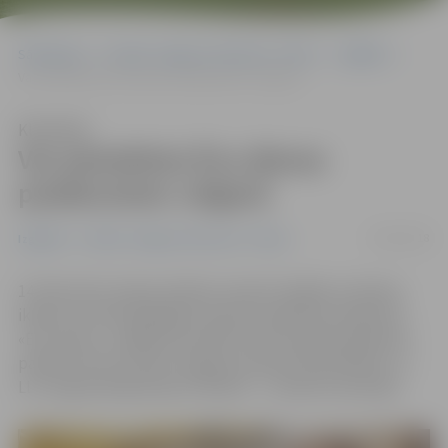
Sākumlapa
Portāla “Jelgavas Vēstnesis” arhīvs
Izglītība
Var pieteikties Ēnu dienas pasākumiem Jelgavā
Klausīties
Var pieteikties Ēnu dienas
pasākumiem Jelgavā
24/01/2018
Izglītība
Portāla “Jelgavas Vēstnesis” arhīvs
14. februārī Latvijas skolēnus iepazīt dažādu profesiju
ikdienu aicinās ikgadējais karjeras izglītības pasākums
«Ēnu diena». Jelgavā jauniešiem būs iespēja piedalīties
pasākumā «Ēnu diena Jelgavas pilsētas pašvaldībā» un
LLU organizētajā akcijā «Skolēns – studenta sekotājs».