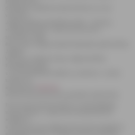
pilsētas domes
darbiniekus, izglītības iestāžu direktorus un viņu
vietniekus,
Jelgavas pilsētas pašvaldības iestāžu – «Kultūra»,
«Pilsētsaimniecība», «Sporta servisa centrs» –
speciālistus. Tāpat
ēnas uzņems Jelgavas pilsētas bibliotēka, Ģederta Eliasa
Jelgavas
Vēstures un mākslas muzejs, Jelgavas pilsētas
Pašvaldības policija
un citas pašvaldības iestādes un uzņēmumi – ar pilnu
sarakstu var
iepazīties SIP
mājaslapā
,
informē SIP jaunatnes lietu speciāliste Jeļena Grīsle.
Par Ēnu dienu kopumā vairāk var uzzināt mājaslapā
www.enudiena.lv – šajā vietnē var pieteikties ēnot
iestādes un
uzņēmums ne vien Jelgavā, bet arī citviet. Savukārt, ja
interesējošā vakance ir Jelgavas pilsētas pašvaldībā,