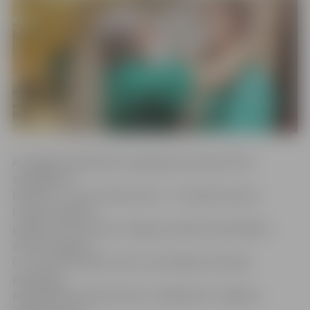
Arī šogad Sabiedrības integrācijas pārvalde (SIP)
sadarbībā ar
biedrību «Junior Achievement – Young Enterprise
Latvija» organizē
pasākumu «Ēnu diena Jelgavas pilsētas pašvaldībā»,
aicinot Jelgavas
6.–12. klašu skolēnus ēnot interesējošo profesiju
pārstāvjus
pašvaldībā. Interesentiem ir iespēja ēnot Jelgavas