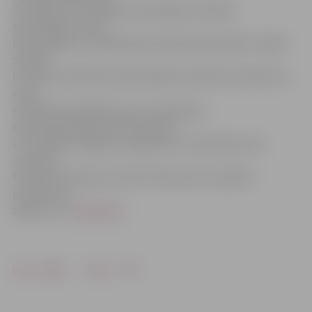
Tehniskās, Informācijas tehnoloģiju, Pārtikas
tehnoloģijas, kā arī
Ekonomikas un sabiedrības attīstības fakultātē. «Tāpat
skolēni,
kuri pēc vidusskolas absolvēšanas nolēmuši studēt LLU,
varēs
noskaidrot jautājumus par uzņemšanu,
nepieciešamajiem dokumentiem
un studijām Jelgavā,» papildina LLU pārstāve Lana
Janmere.
Pieteikties akcijai var līdz 8. februārim, aizpildot
pieteikuma
anketu LLU
mājaslapā
.
Drukāt
Dalīties