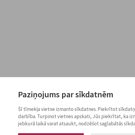
Paziņojums par sīkdatnēm
Šī tīmekļa vietne izmanto sīkdatnes. Piekrītot sīkdat
darbība. Turpinot vietnes apskati, Jūs piekrītat, ka i
jebkurā laikā varat atsaukt, nodzēšot saglabātās sīkd