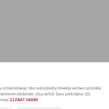
ņu izmantošanai, tiks nodrošināta tīmekļa vietnes optimāla
zmantosim sīkdatnes Jūsu ierīcē. Savu piekrišanu Jūs
atnes.
UZZINĀT VAIRĀK
.