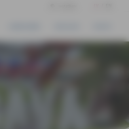
LV
EN
Iestatījumi
UZŅĒMĒJDARBĪBA
PAKALPOJUMI
KONTAKTI