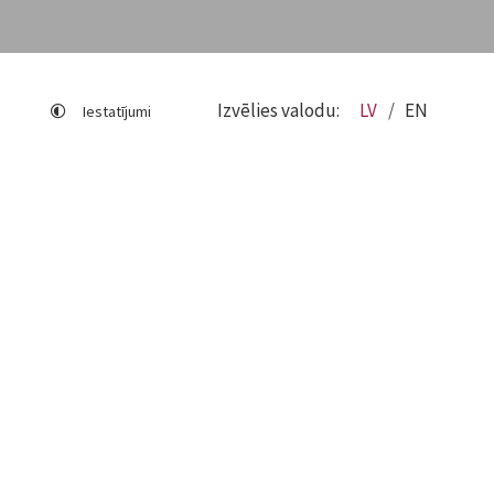
Izvēlies valodu:
LV
EN
Iestatījumi
Lapas karte
Viegli lasīt