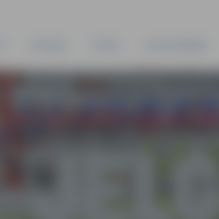
TA
PAŠVALDĪBA
IESTĀDES
KAPITĀLSABIEDRĪBAS