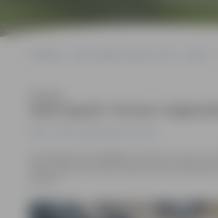
Sākumlapa
Portāla “Jelgavas Vēstnesis” arhīvs
Pilsētā
Klausīties
Varēs iepazīt «Fortum» koģenerāc
Pilsētā
Portāla “Jelgavas Vēstnesis” arhīvs
Centralizētās siltumapgādes uzņēmums «Fortum» sestdi
dienā «Sajūti, kur siltums rodas!» aicina tuvāk iepaz
ielā 73A.