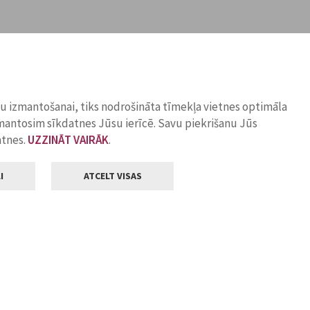
ņu izmantošanai, tiks nodrošināta tīmekļa vietnes optimāla
zmantosim sīkdatnes Jūsu ierīcē. Savu piekrišanu Jūs
atnes.
UZZINĀT VAIRĀK
.
I
ATCELT VISAS
Klientu apkalpošana
ilsētas pašvaldība
Darba laiks