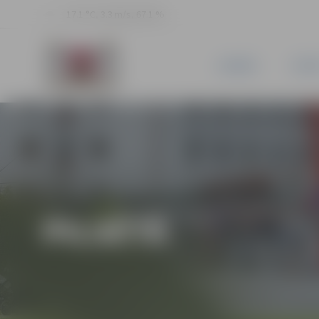
17.1 °C, 3.3 m/s, 67.1 %
JAUNUMI
PILSĒ
PILSĒTĀ