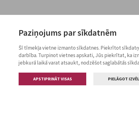
Paziņojums par sīkdatnēm
Šī tīmekļa vietne izmanto sīkdatnes. Piekrītot sīkdat
darbība. Turpinot vietnes apskati, Jūs piekrītat, ka i
jebkurā laikā varat atsaukt, nodzēšot saglabātās sīkd
APSTIPRINĀT VISAS
PIELĀGOT IZVĒL
Kontakti
Jelgavas valstp