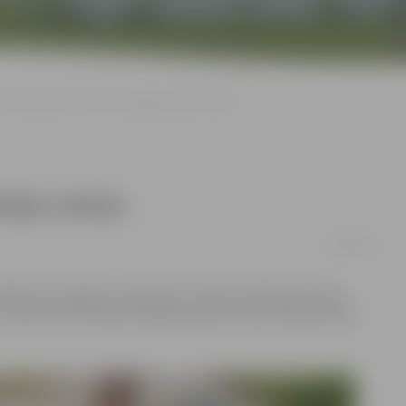
Varēs iepazīt «Fortum» koģenerācijas staciju
ijas staciju
18/05/2018
en, 26. maijā, no pulksten 11 līdz 15 Atvērto durvju
īt uzņēmuma biomasas koģenerācijas staciju Rūpniecības