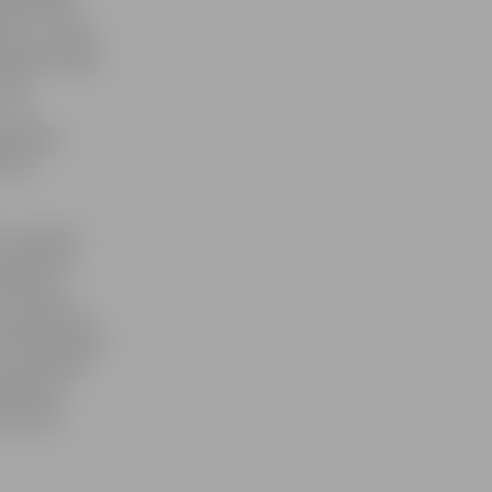
 elektrības
kiem un uzdot
koģenerācijas
2.15,
 – 45
ajā laikā
ī pie
 izzinošas
r pasākums
 būtu gan
durvju diena
 desmit gadi,
ī par īpašu
G.Matisa.
tiks jau