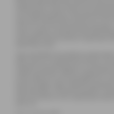
biomasas koģenerācijas staciju, iepazīstot siltuma un
ražošanas procesu, tikties ar klientu centra darbinie
sev interesējošus jautājumus. Ekskursija pa biomasas 
staciju notiks noteiktos laikos: pulksten 11.15, 11.45, 1
12.45, 13.15, 13.45, 14.15. Aptuvenais ekskursijas ilgums
minūtes. Jāpiebilst, ka pieteikties ekskursijai konkrēt
varēs pasākuma dienā no pulksten 11 reģistrācijas telt
koģenerācijas stacijas.
Tāpat apmeklētājiem tiks piedāvāta muzikāla izklaide,
spēles, konkursi un radošās darbnīcas bērniem. «Šis i
visai ģimenei. Esam padomājuši par to, lai interesanti
vecākiem, gan bērniem. Jāpiebilst, ka šogad Atvērto 
noritēs uzņēmuma «Fortum» desmitgades zīmē – aprit
kopš mēs strādājam Jelgavā. Tādēļ esam padomājuši ar
svētku pārsteigumu, ko iepriekš neizpaudīsim,» saka 
Atvērto durvju diena «Fortum» koģenerācijas stacijā no
piekto reizi.
Foto: no «Fortum» arhīva