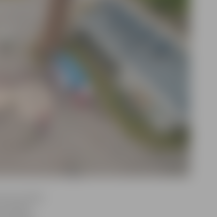
durvju dienā
ursijā pa