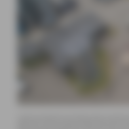
Uzņēmuma pārstāve Guntra Matisa stāsta, ka Atvērto 
jelgavnieki uzņēmuma gida pavadībā varēs doties eksk