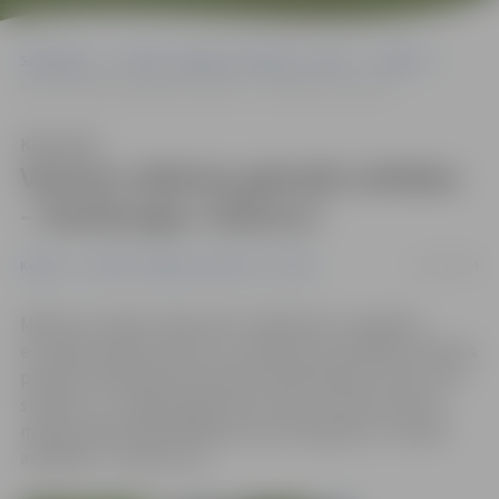
Sākumlapa
Portāla “Jelgavas Vēstnesis” arhīvs
Kultūra
Vasaras mākslas galerijā svētdien – Hamburgas «bilance»
Klausīties
Vasaras mākslas galerijā svētdien
– Hamburgas «bilance»
21/07/2014
Kultūra
Portāla “Jelgavas Vēstnesis” arhīvs
Mākslas studijas «Mansards» dalībnieki ar spilgtām
emocijām atgriezušies no vizuālās komunikācijas mākslas
plenēra Hamburgā. Kā plenēra dalībniekiem veicies, jau
svētdien, 27. jūlijā, jelgavnieki varēs novērtēt Vasaras
mākslas galerijā Akadēmijas ielas 28 pagalmā. Izstādes
atklāšana – pulksten 12.