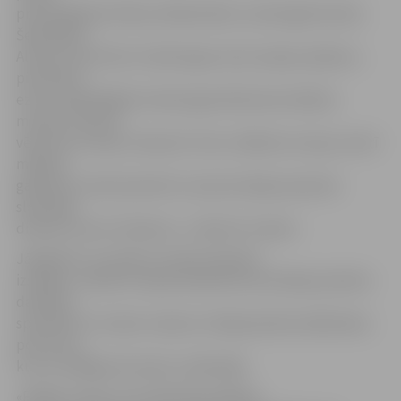
promenādē pie Elbas, Blankenēzē, Landungsbrukenā,
Šenefeldē,
Altonā, Sant Paulī, Hamburgas ostas senajos spīķeros,
pie Alstera
ezera. Apmeklējām Hamburgas Modernās mākslas
muzeju, Altonas
vēstures muzeju, Pasaules Tautu mākslas muzeju, kā arī
mākslas
galerijas. Guvām pieredzi un jaunas idejas pasaules
slavenajā
dizaina centrā «Stilwerk»,» stāsta R.Junkers.
Jāpiebilst, ka vakaros notika atskaites
izstādes, sniedzot nepieciešamās konsultācijas plenēra
darbības
specifikai. R.Junkers vakaros zīmēja plenēra dalībnieku
portretus,
kurus noslēgumā viņiem uzdāvināja.
«Paldies visiem, kas atbalstīja mākslas