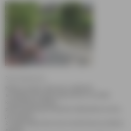
Ritma Gaidamoviča
Mākslas studijas «Mansards» dalībnieki
ar spilgtām emocijām atgriezušies no vizuālās
komunikācijas mākslas
plenēra Hamburgā. Kā plenēra dalībniekiem veicies,
jau svētdien,
27. jūlijā, jelgavnieki varēs novērtēt Vasaras mākslas
galerijā