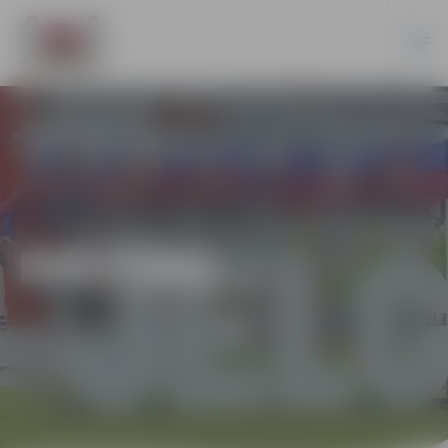
KULTŪRA