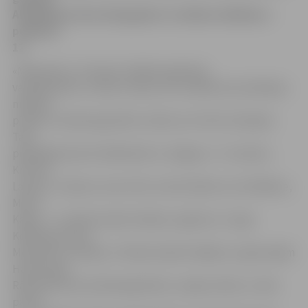
Akadēmijas ielas 28 pagalmā. Izstādes atklāšana –
pulksten
12.
«Mansarda» un Vasaras mākslas galerijas
vadītājs Raitis Junkers stāsta, ka vizuālās komunikācijas
mākslas
plenērs «Hamburga 2014» notika no 14. līdz 19. jūlijam.
Tajā
piedalījās desmit dalībnieki no Jelgavas – R.Junkers,
Kristīna
Landau-Junkere, Ieva Līcīte, Indra Zilberta, Ilze Rēdere,
Marta
Kaļasa – un Edeltrudele Habiba, Ingrida un Jorge
Kolbergi, Karina
Meinhard no Vācijas. «Plenēra laikā zīmējām un gleznojām
Hamburgas
Rātslaukumā, botāniskajā dārzā, Japāņu dārzā, Jonišs
parkā,