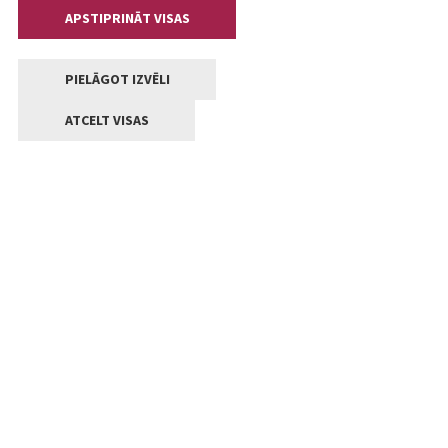
APSTIPRINĀT VISAS
PIELĀGOT IZVĒLI
ATCELT VISAS
Kontakti
Jelgavas valstpilsētas pašvaldība
Lielā iela 11, Jelgava, LV-3001
+371 63005522
pasts@jelgava.lv