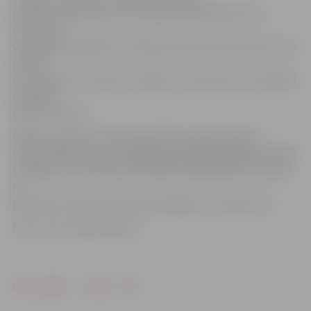
plenēra veiksmīgu norisi, paldies dalībniekiem par
uzticību un
veiksmīgu sadarbību. Tās bija neaizmirstamas dienas, kas
priecēs
arī turpmāk – dos jaunus spēkus un iedvesmu turpmākai
darbībai,»
saka R.Junkers.
Mākslas plenērā «Hamburga 2014» tapušos darbus
varēs apskatīt Vasaras mākslas galerijā Akadēmijas ielā 28
(Jelgavas Zinātniskās bibliotēkas iekšpagalmā) 27. jūlijā
no
pulksten 12 līdz 18, izstādes atklāšana – pulksten 12.
Foto: no R.Junkera arhīva
Drukāt
Dalīties