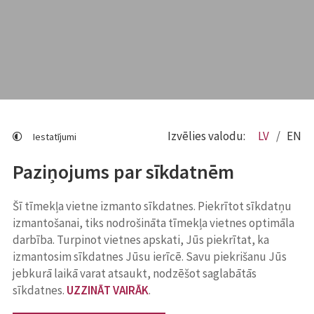
Izvēlies valodu:
LV
EN
Iestatījumi
Paziņojums par sīkdatnēm
Šī tīmekļa vietne izmanto sīkdatnes. Piekrītot sīkdatņu
izmantošanai, tiks nodrošināta tīmekļa vietnes optimāla
darbība. Turpinot vietnes apskati, Jūs piekrītat, ka
izmantosim sīkdatnes Jūsu ierīcē. Savu piekrišanu Jūs
jebkurā laikā varat atsaukt, nodzēšot saglabātās
sīkdatnes.
UZZINĀT VAIRĀK
.