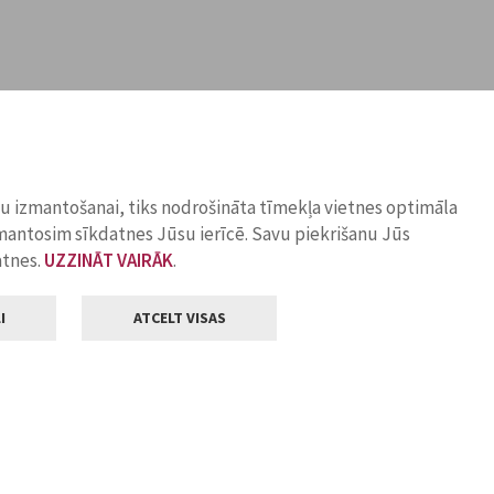
ņu izmantošanai, tiks nodrošināta tīmekļa vietnes optimāla
zmantosim sīkdatnes Jūsu ierīcē. Savu piekrišanu Jūs
atnes.
UZZINĀT VAIRĀK
.
I
ATCELT VISAS
Klientu apkalpošana