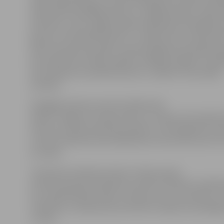
spēlē reģistrējušies un aktīvi piedalās 25 cilvēki. Aktīv
nobraukuši ap 2000 kilometru, nedēļā mērojot vairāk 
kilometru, taču vidējais spēles dalībnieku iknedēļas 
garums ir 100–200 kilometru,» atklāj Z.Grava. Gide vērt
aktīvi iesaistoties spēlē, vasarā iespējams apmeklēt a
kontrolpunktu. Balvas spēles noslēgumā iegūs tie dalī
būs mērojuši visvairāk kilometru, izpildot visas spēles
prasības.
Kopīgajā velobraucienā 14. jūlijā varēs
iepazīt Jelgavas novada vietas un muižas, bet pulkste
Vircavas muižas paredzēts pikniks, kurā kopīgi tiks vār
Z.Grava velobrauciena dalībniekus aicina līdzi ņemt a
pa ceļam.
Interesenti velobraucienam «Vasara pusē»
aicināti iepriekš pieteikties pa tālruni 29733112. Dalīb
kuri reģistrējušies spēlei «Latvijas velo vasara 2019» un
ziedojumu, velobrauciens būs bez maksas, bet pārēj
ir 2 eiro.