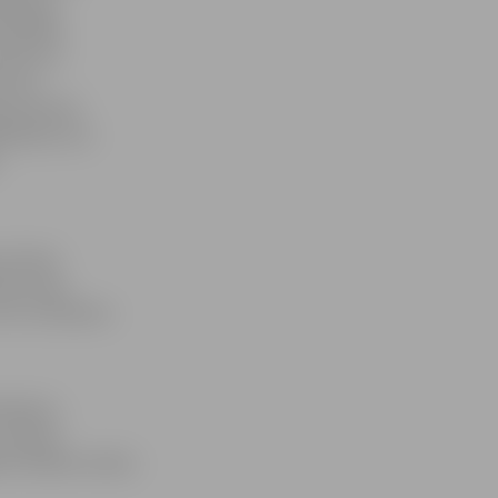
ākie jau
nekā 500
maršruta
ē, ka,
ptuveni 50
bnieki, kuri
n 16 pie
īta zupa.
rī ko uzkožamu
niekiem,
 veikuši
iem dalības maksa