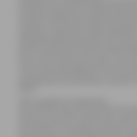
piekritējus aicina ar velosipēdu iepazīt Latviju, piedal
velospēlē, kuras pamatā ir simts dažādās Latvijas vietā
kontrolpunkti. Spēles mērķis ir popularizēt pārvietoš
velosipēdu, kā arī atklāt katras pilsētas kultūrvēsturi
pieminekļus un iepazīstināt ar vietējiem mājražotājie
māksliniekiem. Spēles kartē atzīmētos kontrolpunktu
apmeklēt izvēlētā secībā individuāli, draugu vai ģime
katrā no kontrolpunktiem uzņemot foto atskaiti. Pieda
ikviens var līdz 31. augustam, bet 14. jūlijā – vasaras vi
Z.Grava mudina doties kopīgā velobraucienā, kura mērķ
vienuviet pulcēt spēles dalībniekus un citus interese
apmeklējot dažus no kontrolpunktiem un iepazīstot 
apkārtni.
Spēlē var piedalīties arī nereģistrējoties,
taču, ja dalībnieks vēlas cīnīties par balvām, jāveic z
rekvizītus var atrast spēles «Facebook» lapā – un jāpie
vietnē endomondo.com «Latvijas velo vasara 2019», kur
līdzi maršrutiem un nobrauktajiem kilometriem. «Šobr