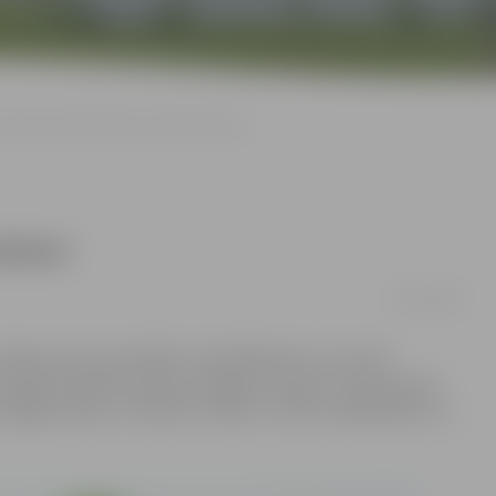
Vasaras vidu atzīmē ar velobraucienu!
cienu!
10/07/2019
vijas velo vasara 2019», tās dalībnieki un citi velo
etru garā velobraucienā pa Jelgavas novadu «Vasara pusē».
elgavas pilij, un maršruts vedīs uz Svēti, Zaļeniekiem un