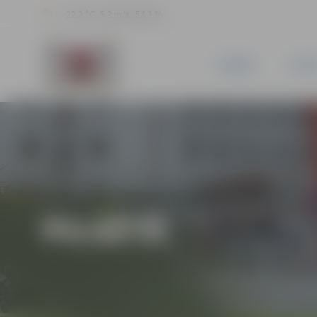
22.2 °C, 5.2 m/s, 54.3 %
JAUNUMI
PILSĒ
PILSĒTĀ