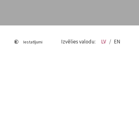
Izvēlies valodu:
LV
EN
Iestatījumi
Lapas karte