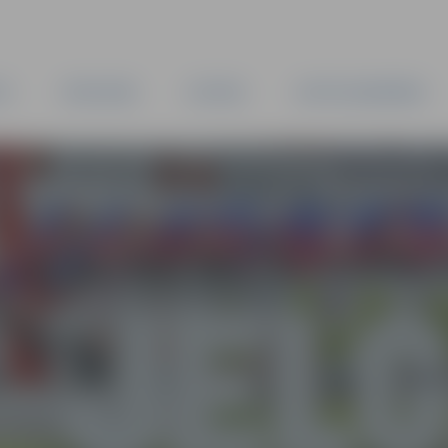
TA
PAŠVALDĪBA
IESTĀDES
KAPITĀLSABIEDRĪBAS