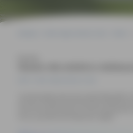
Sākumlapa
Portāla “Jelgavas Vēstnesis” arhīvs
Pilsētā
Klausīties
Vasaras vidu atzīmē ar velobrau
Pilsētā
Portāla “Jelgavas Vēstnesis” arhīvs
Turpinoties gides Zanes Gravas organizētajai spēlei «Lat
entuziasti 14. jūlijā aicināti doties aptuveni 80 kilom
Starts braucienam pulksten 11 tiks dots pļavā pretim J
Vircavu, ap pulksten 20 noslēdzoties Jelgavā.