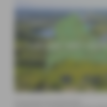
Arī šovasar gide Z.Grava aktīvās atpūtas