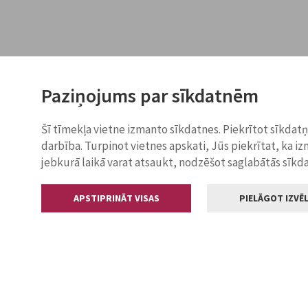
Paziņojums par sīkdatnēm
Šī tīmekļa vietne izmanto sīkdatnes. Piekrītot sīkdat
darbība. Turpinot vietnes apskati, Jūs piekrītat, ka i
jebkurā laikā varat atsaukt, nodzēšot saglabātās sīkd
APSTIPRINĀT VISAS
PIELĀGOT IZVĒL
Kontakti