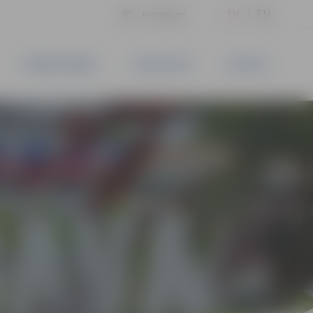
LV
EN
Iestatījumi
UZŅĒMĒJDARBĪBA
PAKALPOJUMI
KONTAKTI