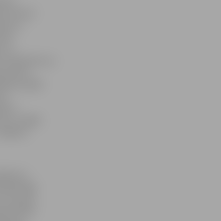
oties
s izvietoti
anos ar
skos
m un
s dalībnieki var
nes lokā,
līties spēlē
dū –
is ir
ntus, kopīgi
Jelgavas
iedojums –
reģistrējas
 var sekot
īd dalībai