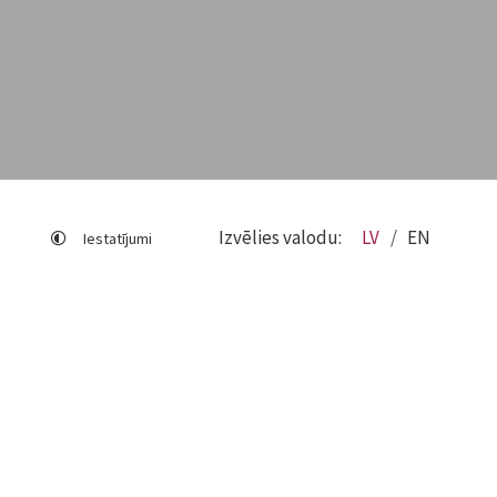
Izvēlies valodu:
LV
EN
Iestatījumi