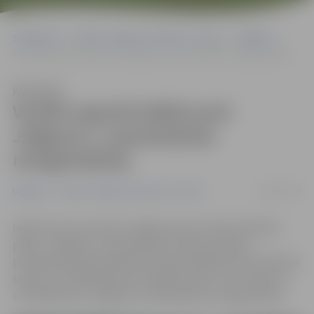
Sākumlapa
Portāla “Jelgavas Vēstnesis” arhīvs
Izglītība
Vecāki sapulcē iebilst pret Jelgavas 2. pamatskolas reorganizāciju
Klausīties
Vecāki sapulcē iebilst pret
Jelgavas 2. pamatskolas
reorganizāciju
18/02/2019
Izglītība
Portāla “Jelgavas Vēstnesis” arhīvs
Iebilstot pret iecerēto Jelgavas skolu tīkla attīstības
plānu, Jelgavas 2. pamatskolas Vecāku padome
pirmdienas pēcpusdienā Hercoga Jēkaba laukumā rīkoja
sapulci, kurā klātesošie aicināja izskatīt citus variantus
un iebilda pret Jelgavas 2. pamatskolas reorganizāciju.