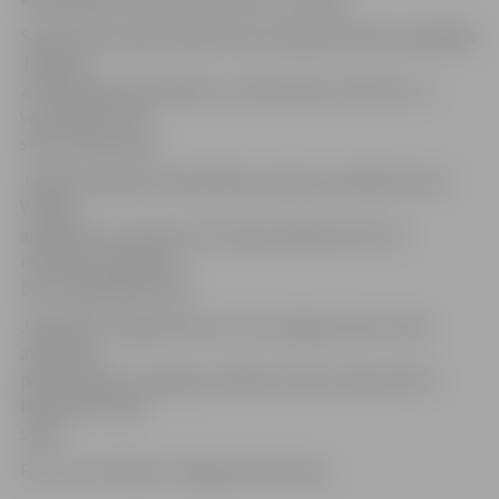
Sapulcē Hercoga Jēkaba laukumā galvenokārt piedalījās
Jelgavas
2. pamatskolas audzēkņu vecāki kopā ar bērniem un
vecvecāki, kā arī
skolas absolventi.
Jelgavas pilsētas Pašvaldības policijas vadītājs Viktors
Vanags
apstiprina, ka sapulce Hercoga Jēkaba laukumā
noritējusi mierīgi un
bez starpgadījumiem.
Jāpiebilst, ka gala lēmumu par Jelgavas skolu tīkla
attīstības
plānu pieņems Jelgavas pilsētas domes deputāti 28.
februāra domes
sēdē.
Foto: Ivars Veiliņš/ «Jelgavas Vēstnesis»