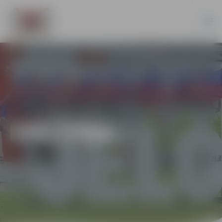
IZGLĪTĪBA