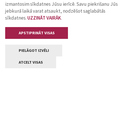
izmantosim sīkdatnes Jūsu ierīcē. Savu piekrišanu Jūs
jebkurā laikā varat atsaukt, nodzēšot saglabātās
sīkdatnes.
UZZINĀT VAIRĀK
.
APSTIPRINĀT VISAS
PIELĀGOT IZVĒLI
ATCELT VISAS
Kontakti
Jelgavas valstpilsētas pašvaldība