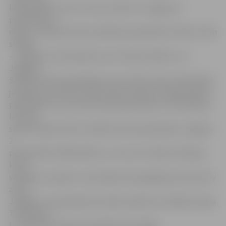
lielākā sāpe ir par to, ka tas notiek uz Jelgavas 2.
pamatskolas
rēķina. Ja skatās reāli, problēmas patiesībā ir divām citām
skolām
– Jelgavas 6. vidusskolai, kurai trūkst skolēnu, un
Jelgavas
Spīdolas Valsts ģimnāzijai, kurai trūkst telpu. Bet šobrīd
jautājumu par skolu tīklu vēlas atrisināt, reorganizējot 2.
pamatskolu, kas nozīmē tās pievienošanu 6. vidusskolai,
lai mūsu
skolas telpas atdotu Spīdolas Valsts ģimnāzijai. Jelgavas
2.
pamatskolā ir 660 skolēnu, un mums ir dziļas tradīcijas,
kuras
vēlamies turpināt,» tā portālam www.jelgavasvestnesis.lv
atzīst
Jelgavas 2. pamatskolas Vecāku padomes vadītāja Jeļena
Timofejeva,
kura gan pati sapulcē publiski neuzstājās.