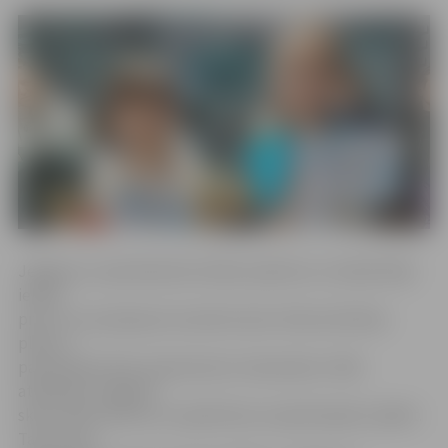
Jelgavas 2. pamatskolas Vecāku padome un atbalstītāji
iebilst
pret to, ka saskaņā ar iecerēto skolu tīkla attīstības
plānu 2.
pamatskola tiktu pievienota 6. vidusskolai. «Mēs
atbalstām Jelgavas
skolu tīkla reformu un piekrītam, ka pārmaiņām ir jābūt.
Taču mūsu