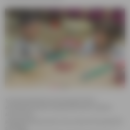
Semināra gaitā lektore fizioterapeite bērnu
attīstības speciāliste Klaudija Hēla mācīs vecākiem
attīstīt bērnu
pašapkalpošanās prasmes. Viņa runās par bērna gatavību
patstāvīgi