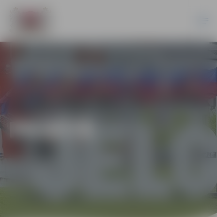
PILSĒTĀ