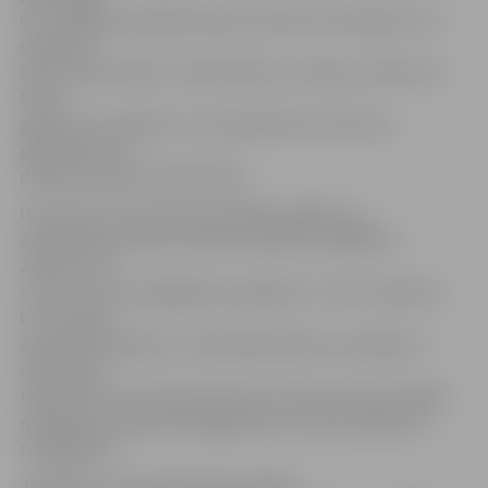
ēst, dažādām pieejām ēšanas ieraduma veidošanai, tai
skaitā par
bērna vadītu ēšanu. Tāpat lektore runās par mītiem un
bērnu
gatavību atvadīties no autiņbiksītēm, kā arī par
pētījumiem un
dabisko pieeju podiņmācībai.
Interesenti, kuri plāno apmeklēt pasākumu,
aicināti pieteikties pa tālruni 63012159, 63082101,
29222737 vai
e-pastu astra.vanaga@zrkac.jelgava.lv. Tiem vecākiem,
kuri nevarēs
apmeklēt pasākumu norādītajā laikā, būs iespēja to
noskatīties
tiešsaistē vai arī videoierakstā, kas tiks ievietots ZRKAC
mājaslapas sadaļā «Videogalerija» drīz pēc pasākuma
noslēgšanās.
Jāpiebilst, ka šis šajā mācību gadā ir