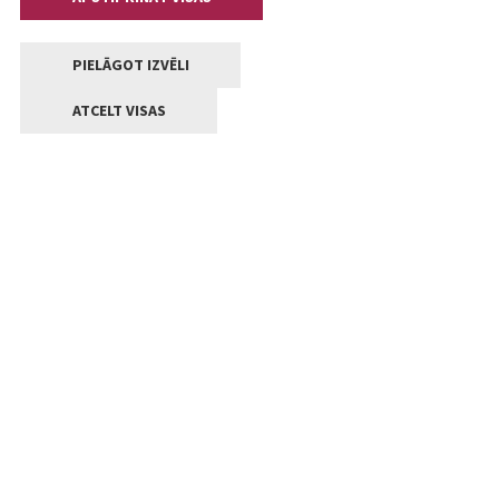
PIELĀGOT IZVĒLI
ATCELT VISAS
Kontakti
Jelgavas valstpilsētas pašvaldība
Lielā iela 11, Jelgava, LV-3001
+371 63005522
pasts@jelgava.lv