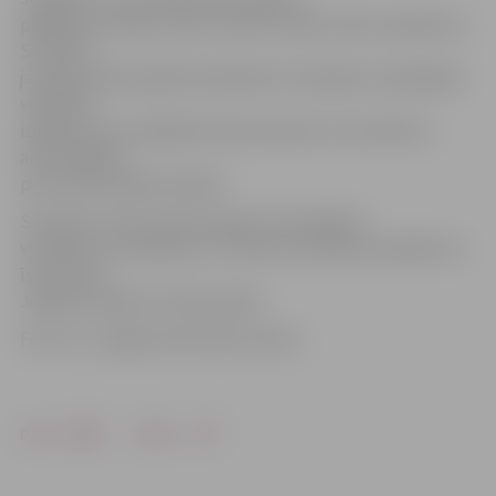
pēdējais semināru cikla «Gudro vecāku skola» pasākums.
Savukārt
jaunajā mācību gadā nodarbības turpināsies, piedāvājot
vecākiem
izglītoties par dažādām sākumskolas vecuma bērnu
audzināšanas
procesā aktuālām tēmām.
Semināru cikls notiek projekta «Kompleksu
veselības veicināšanas un slimību profilakses pasākumu
īstenošana
Jelgavas pilsētā, I kārta» gaitā.
Foto: no «Jelgavas Vēstneša» arhīva
Drukāt
Dalīties