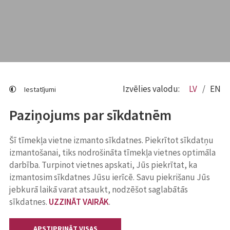
Izvēlies valodu:
LV
EN
Iestatījumi
Paziņojums par sīkdatnēm
Šī tīmekļa vietne izmanto sīkdatnes. Piekrītot sīkdatņu
izmantošanai, tiks nodrošināta tīmekļa vietnes optimāla
darbība. Turpinot vietnes apskati, Jūs piekrītat, ka
izmantosim sīkdatnes Jūsu ierīcē. Savu piekrišanu Jūs
jebkurā laikā varat atsaukt, nodzēšot saglabātās
sīkdatnes.
UZZINĀT VAIRĀK
.
APSTIPRINĀT VISAS