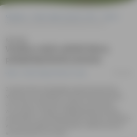
Sākumlapa
Portāla “Jelgavas Vēstnesis” arhīvs
Pilsētā
Vecākus mācīs attīstīt bērnu pašapkalpošanās prasmes
Klausīties
Vecākus mācīs attīstīt bērnu
pašapkalpošanās prasmes
03/04/2019
Pilsētā
Portāla “Jelgavas Vēstnesis” arhīvs
9. aprīlī pulksten 18 Zemgales reģiona Kompetenču
attīstības centrā (ZRKAC) notiks bezmaksas semināru
cikla «Gudro vecāku skola» pasākums pirmsskolas
vecuma bērnu vecākiem «Pašapkalpošanās prasmes –
podiņmācība un patstāvīgas ēšanas ieraduma veidošana».
Vietu skaits pasākumā ir ierobežots, tādēļ interesenti
aicināti pieteikt savu dalību.