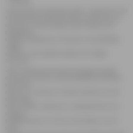
– 1935. gadā.
«Patiess prieks, ka tika daudz cilvēku – nepilns 100 – šorīt
tomēr piecēlās, atstāja siltās mājas un devās skriet, lai
izkustētos, uzkrātu enerģiju. Super! Domāju, ka arī
nākamgad šis
skrējiens ir jāorganizē, jo, kā redzams, skriet gribētāju
Jelgavā
netrūkst,» atzīst pasākuma idejas autors Edgars
Simanovičs.
«Mēs arī ikdienā esam ļoti aktīvi, piekopjam veselīgu
dzīvesveidu. Vasarā un rudenī piedalījāmies skriešanas
koptreniņos,
mēs ar vīru – maratonos. Arī šodien nolēmām, ka nevar
sēdēt mājās,
tik ēst un gulēt, ir jāizkustas,» saka Aiga Anitena, kura
skrējienā
piedalījās kopā ar vīru Uldi un meitu Madaru, kura rīt
svinēs