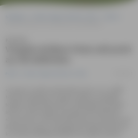
Sākumlapa
Portāla “Jelgavas Vēstnesis” arhīvs
Pilsētā
Vecgada skrējiens Pasta salā pulcē ap 100 dalībnieku
Klausīties
Vecgada skrējiens Pasta salā pulcē
ap 100 dalībnieku
30/12/2017
Pilsētā
Portāla “Jelgavas Vēstnesis” arhīvs
«Ar sportu un aktīvu dzīvesveidu esmu uz «tu», tāpēc
tikai likumsakarīgi, ka šo gadu noslēdzu ar Vecgada
skrējienu apkārt Pasta salai. Arī nākamgad būšu tikpat
aktīva un mans lielākais izaicinājums būs piedalīties
«Stirnu bukā», noskrienot Buka distanci, kas parasti ir ap
30 kilometrus gara,» saka jelgavniece Agnese Gedrovica,
kurš šodien piedalījās skrējienā «Veco gadu pavadot».