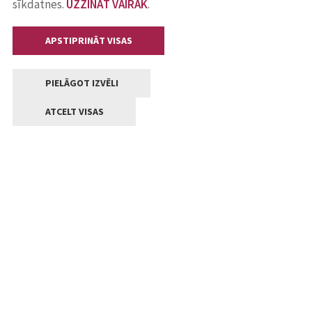
sīkdatnes.
UZZINĀT VAIRĀK
.
APSTIPRINĀT VISAS
PIELĀGOT IZVĒLI
ATCELT VISAS
Kontakti
Jelgavas valstpilsētas pašvaldība
Lielā iela 11, Jelgava, LV-3001