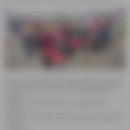
Šodien Pasta salā aizvadīts Vecgada skrējiens «Veco gadu
pavadot» apkārt Pasta salai, kas pulcēja 88 lielākus un
mazākus
aktīva dzīvesveida piekritējus, tostarp ģimenes ar
bērniem.
Jāpiebilst, ka jaunākais dalībnieks dzimis 2013. gadā, bet
vecākais