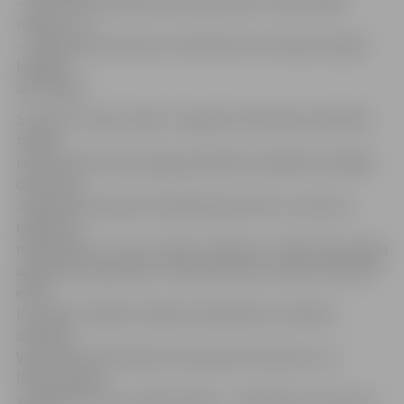
– daži svētku dalībnieki bija tērpušies tradicionālās
maskās, citi
– slēpošanas kostīmos, lai siltāk, bet visi kopā vienojās
kopīgās
aktivitātēs.
Savukārt turpat netālu, Jelgavas Pensionāru biedrības
telpās,
interesentiem bija iespēja piedalīties dažādās radošajās
darbnīcās.
Jelgavnieki šovakar darināja dzijas lelles un auduma
eņģelīšus,
māla eglītes un citus svētku rotājumus. Tāpat bija iespēja
apgleznot piparkūkas. «Mēs pārstāvam radošu profesiju –
esam
kurpnieki, tādēļ arī labprāt piedalāmies rokdarbu
darbīcās.
Vecpilsētas ielā šovakar skan jaukas dziesmas un ir
līksmas dejas,
vienīgi žēl, ka nav vairāk cilvēku – īpaši bērnu. Mums ļoti