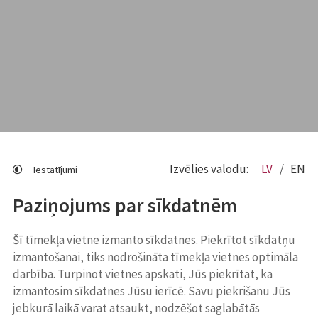
Izvēlies valodu:
LV
EN
Iestatījumi
Paziņojums par sīkdatnēm
Šī tīmekļa vietne izmanto sīkdatnes. Piekrītot sīkdatņu
izmantošanai, tiks nodrošināta tīmekļa vietnes optimāla
darbība. Turpinot vietnes apskati, Jūs piekrītat, ka
izmantosim sīkdatnes Jūsu ierīcē. Savu piekrišanu Jūs
jebkurā laikā varat atsaukt, nodzēšot saglabātās