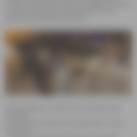
svinības caurvija daudz interesantu un jēgpilnu tradīciju,
un svētku mielasts nebūt nebija primārais,» vērtē
pasākuma apmeklētājas Aija un Māra.
Līksmais pasākums «Senlatviešu Ziemassvētki ienāk
Vecpilsētā»
pie ugunskura Vecpilsētas ielā pulcēja lielus un mazus
interesentus