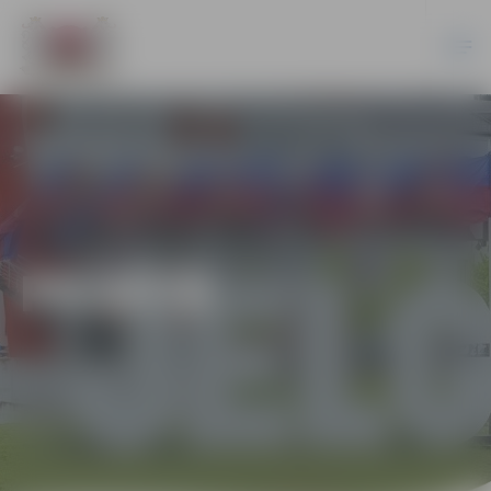
PILSĒTĀ