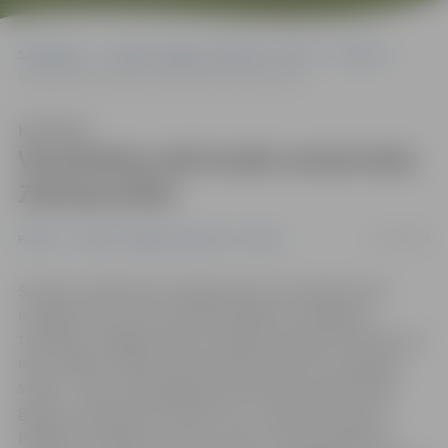
Sākumlapa
Portāla “Jelgavas Vēstnesis” arhīvs
Pilsētā
Vecpilsētas ielā ienāk senlatviešu Ziemassvētki
Klausīties
Vecpilsētas ielā ienāk senlatviešu
Ziemassvētki
21/12/2018
Pilsētā
Portāla “Jelgavas Vēstnesis” arhīvs
Šovakar vairāki desmiti jelgavnieku Vecpilsētas ielā
izzināja mūsu senču ziemas saulgriežu svinēšanas
tradīcijas, kopīgi dziedot dziesmas, griežoties dančos un
ejot rotaļās. «Šodien Ziemassvētki dauziem ir ģimenes
svētki – laiks, kad kopīgi sapulcēties pie skaisti klāta
galda un iepriecināt vienam otru ar dāvanām. Bet šis
pasākums parāda, ka mūsu senču ziemas saulgriežu