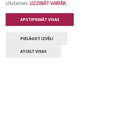
sīkdatnes.
UZZINĀT VAIRĀK
.
APSTIPRINĀT VISAS
PIELĀGOT IZVĒLI
ATCELT VISAS
Kontakti
Jelgavas valstpilsētas pašvaldība
Lielā iela 11, Jelgava, LV-3001