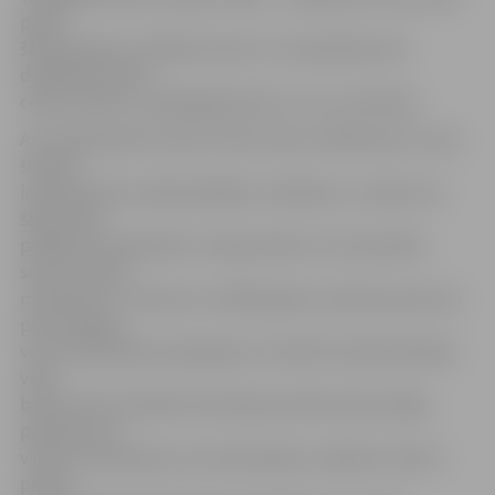
patīk
šādi pasākumi, tādēļ arī šoreiz uz Vecpilsētas ielu
devāmies taisnā
ceļā no darba,» atklāj jelgavnieki Juris un Svetlana.
Arī rokdarbnieku kluba «Zelta rokas» dalībnieces, kuras
šovakar
interesentiem mācīja dažādus rokdarbus, uzskata, ka
šāda veida
pasākumi mūsdienās ir nepieciešami, lai nezaudētu
senču atstāto
mantojumu. «Atminos, ka 1950. gados, kad biju aptuveni
piecus gadus
veca, Vecpilsētas ielas galā, kur šobrīd atrodas Dobeles
vārti,
bija autoosta. Kādreiz šeit bija pussabrukušas mājas,
pavisam cita
vide, bet šobrīd jau viss tiek sakopts, sakārtots. Man ir
prieks,