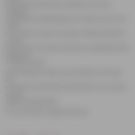
ka Vecpilsētas ielā notiek arī pasākumi, kas māca
tradīcijas,»
savās pārdomās dalās jelgavniece Svetlana. Viņa un citas
«Zelta
roku» biedres uzskata, ka ārzemju tradīcijas kā helovīns
un citas
šodien aizēno mūsu pašu vērtības, bet, organizējot šādus
pasākumus,
ir iespēja to mainīt.
Svētki dalībnieki varēja ne vien sasildīties ar siltu tēju,
bet
arī nobaudīt tradicionālo latviešu ēdienu zirņus ar speķi
un pašu
apgleznotās piparkūkas.
Foto: Ivars Veiliņš/«Jelgavas Vēstnesis»