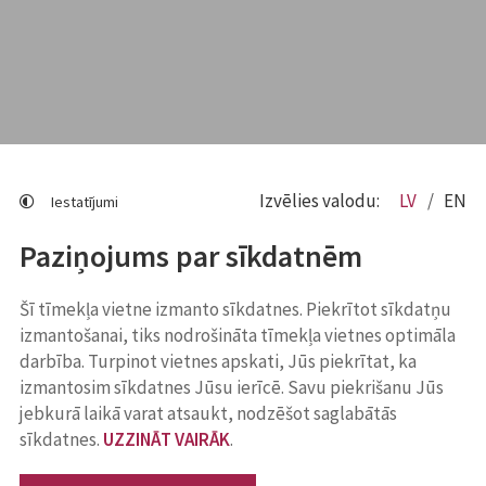
Izvēlies valodu:
LV
EN
Iestatījumi
Paziņojums par sīkdatnēm
Šī tīmekļa vietne izmanto sīkdatnes. Piekrītot sīkdatņu
izmantošanai, tiks nodrošināta tīmekļa vietnes optimāla
darbība. Turpinot vietnes apskati, Jūs piekrītat, ka
izmantosim sīkdatnes Jūsu ierīcē. Savu piekrišanu Jūs
jebkurā laikā varat atsaukt, nodzēšot saglabātās
sīkdatnes.
UZZINĀT VAIRĀK
.