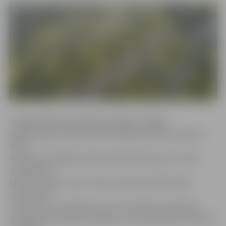
«Šogad plānojam pabeigt Zemgales lielākās
apakšstacijas «Viskaļi» 110 kV sadales pārbūves darbus,
veikt
atsevišķu Zemgales elektropārvades līniju savu laiku
nokalpojušo
balstu nomaiņu, kā arī veikt atsevišķu apakšstaciju
vadības ēku
remontus un uzlabojumus, lai tās atbilstu mūsdienu
energoefektivitātes prasībām,» par plānotajiem darbiem