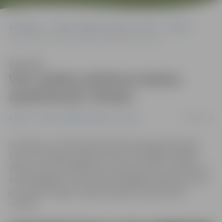
Sākumlapa
Portāla “Jelgavas Vēstnesis” arhīvs
Pilsētā
Veic sadales pārbūves darbus apakšstacijā «Viskaļi»
Klausīties
Veic sadales pārbūves darbus
apakšstacijā «Viskaļi»
08/04/2019
Pilsētā
Portāla “Jelgavas Vēstnesis” arhīvs
Uzlabojot un modernizējot elektroenerģijas pārvades
tīklu, AS «Augstsprieguma tīkls» (AT) šogad Zemgalē
plāno veikt trīs apakšstaciju transformatoru nomaiņu uz
mūsdienīgākām un dabai draudzīgākām iekārtām. Darbi
jau uzsākti Jelgavas augstsprieguma apakšstacijā
«Viskaļi».