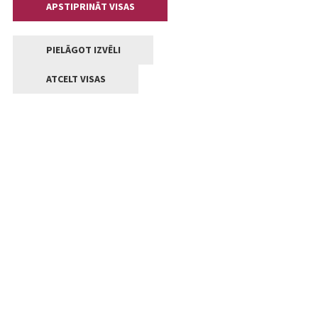
APSTIPRINĀT VISAS
PIELĀGOT IZVĒLI
ATCELT VISAS
Kontakti
Jelgavas valstpilsētas pašvaldība
Lielā iela 11, Jelgava, LV-3001
+371 63005522
pasts@jelgava.lv