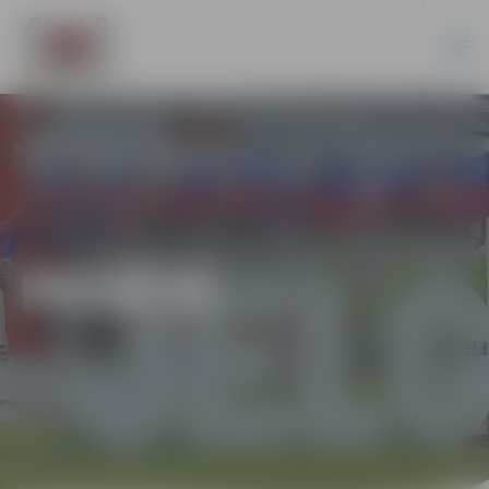
PILSĒTĀ