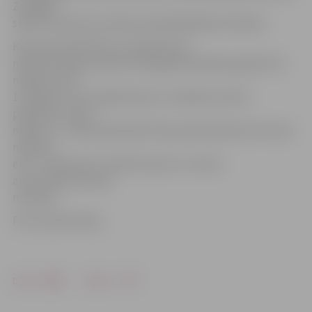
Zemgalē
stāsta uzņēmuma valdes priekšsēdētājs Varis Boks.
Kopumā esošā tīkla un apakšstaciju
modernizācijā uzņēmums šogad paredzējis ieguldīt 24
miljonus eiro –
12 miljonus eiro apakšstaciju un sadales punktu
pārbūvēs, sešus
miljonus – elektropārvades līniju atjaunošanā, bet sešus
miljonus
eiro – kopumā 11 transformatoru un viena
autotransformatora
nomaiņā.
Foto: publicitātes
Drukāt
Dalīties