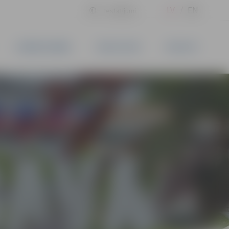
LV
EN
Iestatījumi
UZŅĒMĒJDARBĪBA
PAKALPOJUMI
KONTAKTI