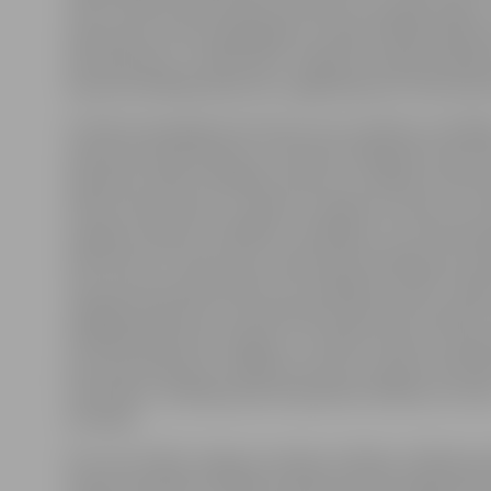
(eID). «Šobrīd iedzīvotāju aktivitāte nav pārāk augsta 
septembra, kad nodaļā sākām izsniegt vēlētāja apliec
261 apliecība,» norāda PMLP Jelgavas nodaļas vadītāja
Kopumā vēlētāja apliecība Jelgavā jāizņem 2781 balss
Portāls www.jelgavasvestnesis.lv jau rakstīja, ka vēlēt
apliecība nepieciešama, jo Saeimas vēlēšanās netiek l
iepriekš izveidoti vēlētāju saraksti un vēlēšanu dienā 
drīkst doties balsot uz jebkuru vēlēšanu iecirkni. Lai
iespējas nobalsot vairākkārt, vēlētājam, kurš kā balso
dokumentu izmanto pasi, tajā iespiež spiedogu par da
taču personas apliecībā to nav iespējams izdarīt, tāp
vēlētāja apliecība, kurā balsošanas dienā tiks iespiest
Vēlētāja apliecība ir derīga, to uzrādot kopā ar Latvija
personas apliecību. Vēlēšanu iecirknī, saņemot balso
materiālus, vēlētāja apliecība jāatdod vēlēšanu iecirk
komisijai.
Kā uzsver PMLP Jelgavas nodaļas vadītāja, vēlētāja ap
saņemt tajā PMLP nodaļā, kurā personai izsniegta per