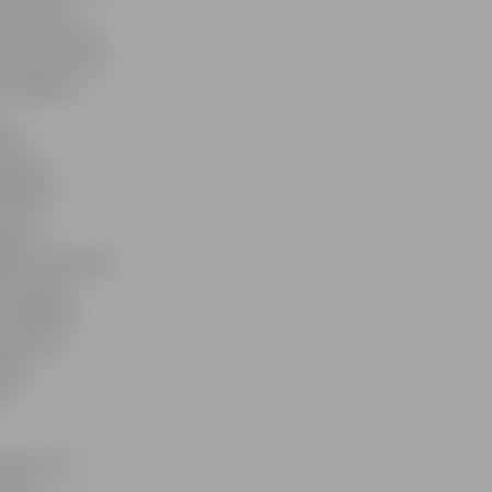
– kopš 25.
ības, izņemta
 Inese Pučeta.
tiesīgajam.
āja
ietoti
vēlētājs
 nebūtu
šanas
lību vēlēšanās,
ēc jāizņem
s spiedogs.
s pilsoņa
šanas
ņa
liecību var
sonas