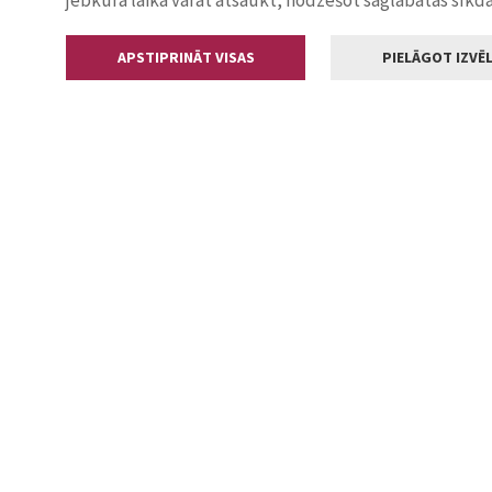
jebkurā laikā varat atsaukt, nodzēšot saglabātās sīkd
APSTIPRINĀT VISAS
PIELĀGOT IZVĒL
Kontakti
Jelgavas valstp
Lielā iela 11
+371 630055
pasts@jelga