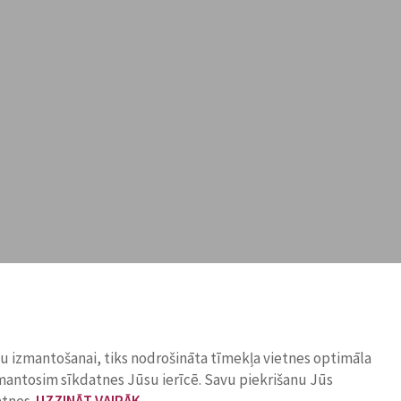
ņu izmantošanai, tiks nodrošināta tīmekļa vietnes optimāla
zmantosim sīkdatnes Jūsu ierīcē. Savu piekrišanu Jūs