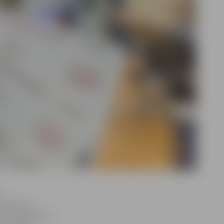
ri kā savu
onas apliecību