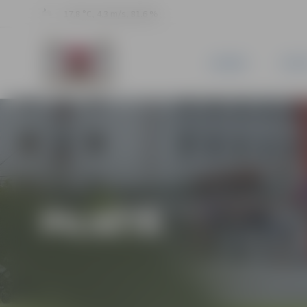
17.8 °C, 4.3 m/s, 81.6 %
JAUNUMI
PILSĒ
PILSĒTĀ