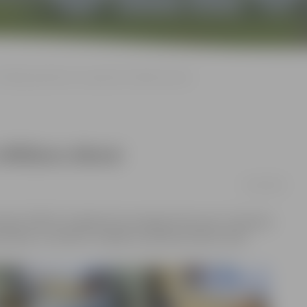
Vēlētāja apliecības izsniegs līdz vēlēšanu dienai
 vēlēšanu dienai
02/10/2018
aldes (PMLP) nodaļās tiks iesniegtas līdz pat 13. Saeimas
tdien, 6. oktobrī, strādās no pulksten 8 līdz 16.30.