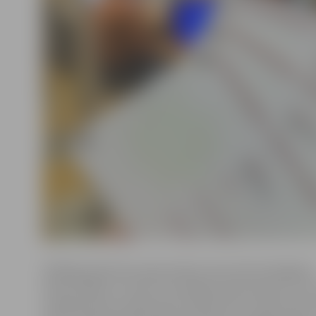
Vēlētāja apliecība nepieciešama tiem balsstiesīgajiem
iedzīvotājiem, kuriem nav derīgas pilsoņa pases un ku
vienīgo personu apliecinošu dokumentu izmanto pers