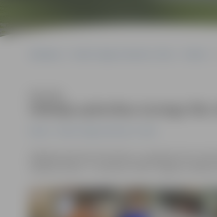
Sākumlapa
Portāla “Jelgavas Vēstnesis” arhīvs
Pilsētā
Klausīties
Vēlētāja apliecības izsniegs līdz
Pilsētā
Portāla “Jelgavas Vēstnesis” arhīvs
Vēlētāja apliecības Pilsonības un migrācijas lietu pārv
vēlēšanu dienai – 6. oktobrim. PMLP Jelgavas nodaļa ses