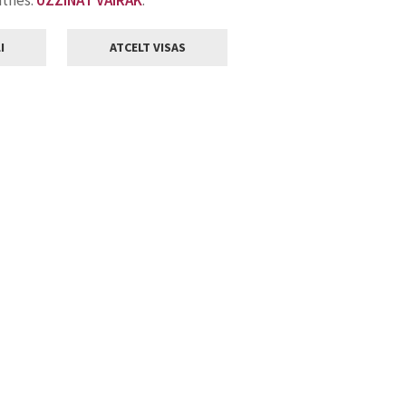
atnes.
UZZINĀT VAIRĀK
.
I
ATCELT VISAS
Klientu apkalpošana
ilsētas pašvaldība
Darba laiks
, Jelgava, LV-3001
Pirmdienās
8.00 - 18.00
Otrdienās
8.00 - 17.00
22
Trešdienās
8.00 - 17.00
va.lv
Ceturtdienās
8.00 - 17.00
Piektdienās
8.00 - 14.30