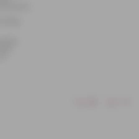
nas apliecība.
 Vēlētāja
ās darba
16.30,
, 6.
Drukāt
Dalīties