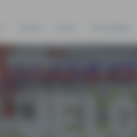
TA
PAŠVALDĪBA
IESTĀDES
KAPITĀLSABIEDRĪBAS