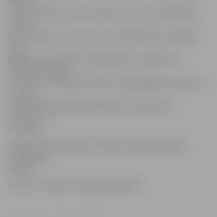
Mītavas
tilta nobrauktuves ir ar slīpumu, pa kuru velosipēdisti
nereti
pārvietojās ar ātrumu, kas var radīt bīstamas situācijas
gan
gājējiem, gan pašiem velosipēdistiem. Tāpēc tika
nolemts uzstādīt
ceļa zīmes, kas Mītavas tiltam nosaka gājēju ceļa statusu
un pa to
velosipēdisti aicināti pārvietoties, braucamrīku
stumjot,» tā
K.Lazdiņa.
Noteikumu ievērošanu kontrolēs Jelgavas pilsētas
Pašvaldības
policija.
Foto: Ivars Veiliņš/«Jelgavas Vēstnesis»