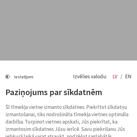
Izvēlies valodu:
LV
EN
Iestatījumi
Paziņojums par sīkdatnēm
Šī tīmekļa vietne izmanto sīkdatnes. Piekrītot sīkdatņu
izmantošanai, tiks nodrošināta tīmekļa vietnes optimāla
darbība. Turpinot vietnes apskati, Jūs piekrītat, ka
izmantosim sīkdatnes Jūsu ierīcē. Savu piekrišanu Jūs
jebkurā laikā varat atsaukt, nodzēšot saglabātās