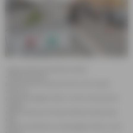
Jelgavas pilsētas pašvaldības iestādes
«Pilsētsaimniecība»
pārstāve Kristīne Lazdiņa informē, ka šīs izmaiņas
veiktas, lai
paaugstinātu gājēju drošību. «Lēmums tika pieņemts
Jelgavas
pilsētas Satiksmes kustības drošības komisijas maija
sēdē,
atbalstot priekšlikumu uzlabot gājēju drošību uz tilta.