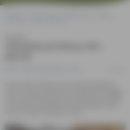
Sākumlapa
Portāla “Jelgavas Vēstnesis” arhīvs
Pilsētā
Velosipēds pār Mītavas tiltu jāstumj
Klausīties
Velosipēds pār Mītavas tiltu
jāstumj
01/08/2018
Pilsētā
Portāla “Jelgavas Vēstnesis” arhīvs
Pirms uzejām uz Mītavas tiltu virzienā no Akadēmijas
ielas un virzienā no Pasta salas ir uzstādītas zīmes «Gājēju
ceļš» un informatīvās zīmes «Lūdzam pār tiltu iet kājām».
Tas nozīmē, ka velosipēdisti tiltu aicināti šķērsot nevis
braucot, bet gan velosipēdu stumjot.