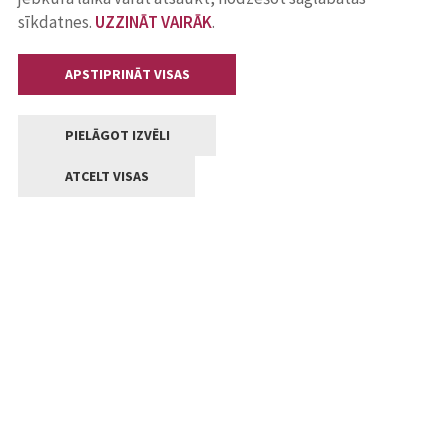
sīkdatnes.
UZZINĀT VAIRĀK
.
APSTIPRINĀT VISAS
PIELĀGOT IZVĒLI
ATCELT VISAS
Kontakti
Jelgavas valstpilsētas pašvaldība
Lielā iela 11, Jelgava, LV-3001