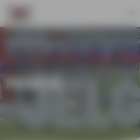
PILSĒTĀ