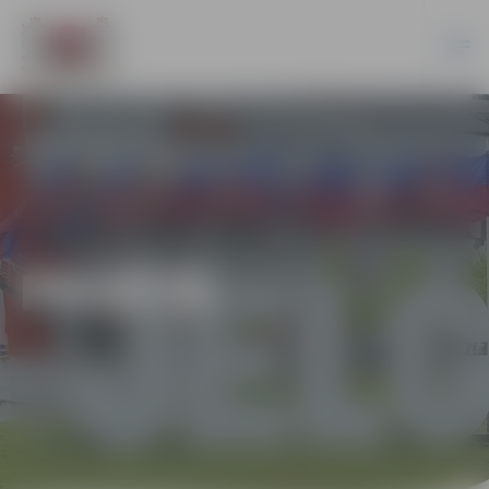
PILSĒTĀ