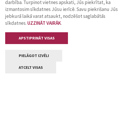
darbība. Turpinot vietnes apskati, Jūs piekrītat, ka
izmantosim sīkdatnes Jūsu ierīcē. Savu piekrišanu Jūs
jebkurā laikā varat atsaukt, nodzēšot saglabātās
sīkdatnes.
UZZINĀT VAIRĀK
.
APSTIPRINĀT VISAS
PIELĀGOT IZVĒLI
ATCELT VISAS
Kontakti