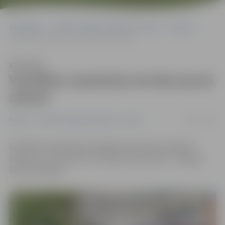
Sākumlapa
Portāla “Jelgavas Vēstnesis” arhīvs
Pilsētā
Veselības inspekcija atrodas jaunā adresē
Klausīties
Veselības inspekcija atrodas jaunā
adresē
05/11/2019
Pilsētā
Portāla “Jelgavas Vēstnesis” arhīvs
Veselības inspekcijas Zemgales kontroles nodaļa no
šodienas, 5. novembra, atrodas jaunā adresē – Krišjāņa
Barona ielā 40a.