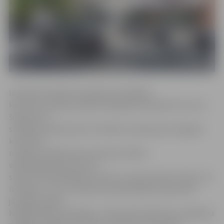
Iepriekš Veselības inspekcijas Zemgales
kontroles nodaļa atradās Zemgales prospektā 3, bet no
šodienas tā
strādā jaunajā atdresē. Veselības inspekcijas Zemgales
kontroles
nodaļas vadītāja Airisa Lapiņa portālam
www.jelgavasvestnesis.lv
stāsta, ka pārvākšanās notikusi, lai samazinātu telpu īres
izmaksas. «Jau no šodienas apmeklētājus pieņemam
jaunajās telpās –
Krišjāņa Barona ielā 40a, 5. stāvā, 502. kabinetā,» papildina