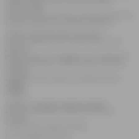
nodaļas vadītāja. Veselības inspekcijas Zemgales
kontroles nodaļas
darba laiks ir katru darba dienu no pulksten 8.30 līdz 17 ar
pusdienu pārtraukumu no pulksten 12.30 līdz 13.
«Mēs gan aicinām iedzīvotājus, pirms doties
pie mums, labāk piezvanīt un pārliecināties, vai viņa
jautājums ir
jārisina pie mums, jo nereti gadās, ka tas ir pavisam citas
iestādes kompetencē,» piebilst A.Lapiņa. Ar Veselības
inspekcijas
Zemgales kontroles nodaļu var sazināties pa tālruni
63083193,
63020038.
Jāpiebilst, ka Veselības inspekcijas Zemgales
kontroles nodaļā iekļautas šādas administratīvās
teritorijas:
Tukums, Dobele, Jelgava un Bauska.
Foto: www.google.com/maps