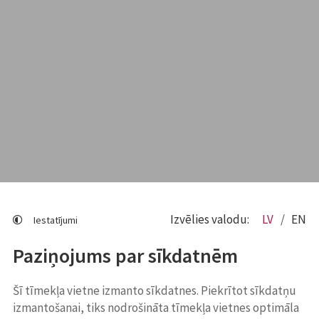
Izvēlies valodu:
LV
EN
Iestatījumi
Paziņojums par sīkdatnēm
Šī tīmekļa vietne izmanto sīkdatnes. Piekrītot sīkdatņu
izmantošanai, tiks nodrošināta tīmekļa vietnes optimāla