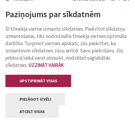
Paziņojums par sīkdatnēm
Šī tīmekļa vietne izmanto sīkdatnes. Piekrītot sīkdatņu
izmantošanai, tiks nodrošināta tīmekļa vietnes optimāla
darbība. Turpinot vietnes apskati, Jūs piekrītat, ka
izmantosim sīkdatnes Jūsu ierīcē. Savu piekrišanu Jūs
jebkurā laikā varat atsaukt, nodzēšot saglabātās
sīkdatnes.
UZZINĀT VAIRĀK
.
APSTIPRINĀT VISAS
PIELĀGOT IZVĒLI
ATCELT VISAS