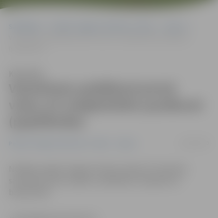
Sākumlapa
Portāla “Jelgavas Vēstnesis” arhīvs
Sports
Veterāniem peldēšanā pirmā vieta; arī volejbolistēm panākumi
(papildināta)
Klausīties
Veterāniem peldēšanā pirmā
vieta; arī volejbolistēm panākumi
(papildināta)
22/03/2010
Portāla “Jelgavas Vēstnesis” arhīvs
Sports
Nedēļas nogalē Jelgavā notika Latvijas 47. Veterānu
savienības sporta spēles peldēšanā, volejbolā un
basketbolā.