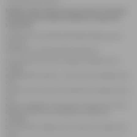
www.jelgavasvestnesis.lv
Nedēļas nogalē Jelgavā notika Latvijas 47. Veterānu
savienības sporta spēles peldēšanā, volejbolā un
basketbolā.
Peldēšanā LLU komanda kopvērtējumā ieguva pirmo
vietu. Visi
peldēšanas rezultāti apskatāmi pielikumā.
Pie panākumiem tikuši arī Jelgavas volejbolisti, bet
pavisam
piedalījās 38 komandas. LLU Sporta nama vadītāja Zilvija
Poča
informē, ka LLUsieviešu komandai 40+ (Solveiga Teclofa,
Arta
Kamola, Līga Baško, Gunita Ķīvīte, Gunta Asme un Inese
Blīgzna) trešā vieta aiz Daugavpils un Rīgas, bet
sievietēm
50+ (Indra Klīve, Regīna Lapsa, Zilvija Poča, Valija Kuksa,
Lilita