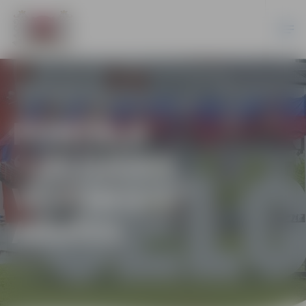
PORTĀLA
“JELGAVAS
VĒSTNESIS”
ARHĪVS