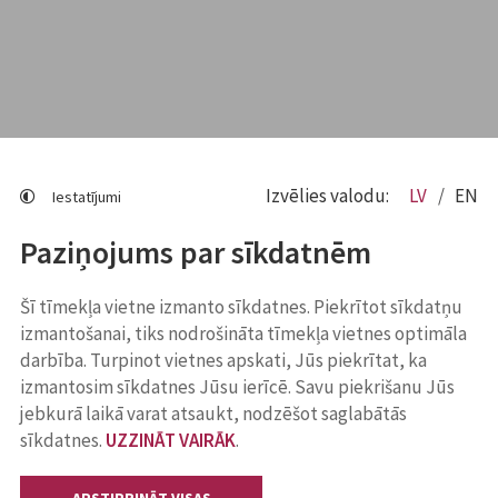
Izvēlies valodu:
LV
EN
Iestatījumi
Paziņojums par sīkdatnēm
Šī tīmekļa vietne izmanto sīkdatnes. Piekrītot sīkdatņu
izmantošanai, tiks nodrošināta tīmekļa vietnes optimāla
darbība. Turpinot vietnes apskati, Jūs piekrītat, ka
izmantosim sīkdatnes Jūsu ierīcē. Savu piekrišanu Jūs
jebkurā laikā varat atsaukt, nodzēšot saglabātās
sīkdatnes.
UZZINĀT VAIRĀK
.