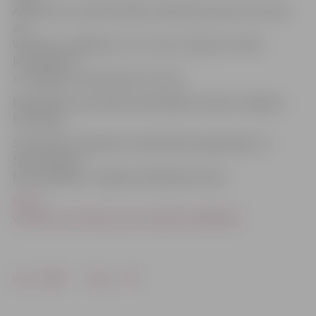
Andersone, Sarmīte Švēde, Gaida Kanceviča) otrā vieta
aiz
Valmieras. Jāpiebilst, ka 3. vietu izcīnīja arī vīriešu
komanda 55+
no Jelgavas novada Sporta centra.
Basketbola sacensībās nepiedalījās nevienas Jelgavas
komandas.
Sacensības volejbolā un basketbolā organizēja LLU
Sporta klubs,
bet peldēšanā -Jelgavas peldēšanas skola.
LR 47.
veterānu savienības sporta spēles peldēšanā
Drukāt
Dalīties