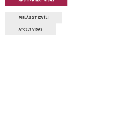
APSTIPRINĀT VISAS
PIELĀGOT IZVĒLI
ATCELT VISAS
Kontakti
Jelgavas valstpilsētas pašvaldība
Lielā iela 11, Jelgava, LV-3001
+371 63005522
pasts@jelgava.lv