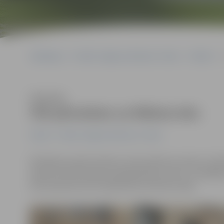
Sākumlapa
Portāla “Jelgavas Vēstnesis” arhīvs
Pilsētā
Klausīties
VID pārcelsies uz Mātera ielu
Pilsētā
Portāla “Jelgavas Vēstnesis” arhīvs
Ēkā Mātera ielā 57 plānots veikt pārbūves darbus. Da
dienesta (VID) Klientu apkalpošanas centru un pārējās
ēkā, apstiprina VID Sabiedrisko attiecību daļa.