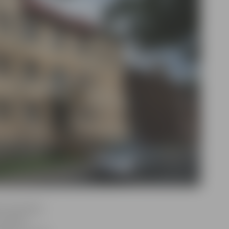
kumentācija
 savukārt