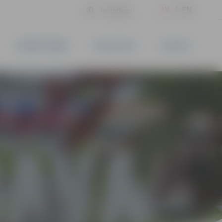
LV
EN
Iestatījumi
UZŅĒMĒJDARBĪBA
PAKALPOJUMI
KONTAKTI