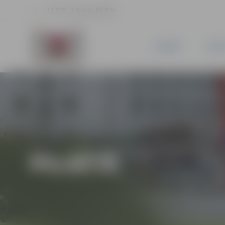
17.3 °C, 2.6 m/s, 63.9 %
JAUNUMI
PILSĒ
PILSĒTĀ