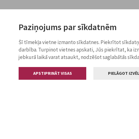
Paziņojums par sīkdatnēm
Šī tīmekļa vietne izmanto sīkdatnes. Piekrītot sīkdat
darbība. Turpinot vietnes apskati, Jūs piekrītat, ka i
jebkurā laikā varat atsaukt, nodzēšot saglabātās sīkd
APSTIPRINĀT VISAS
PIELĀGOT IZVĒL
Kontakti
Jelgavas valstp