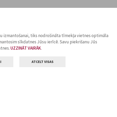
ņu izmantošanai, tiks nodrošināta tīmekļa vietnes optimāla
zmantosim sīkdatnes Jūsu ierīcē. Savu piekrišanu Jūs
atnes.
UZZINĀT VAIRĀK
.
I
ATCELT VISAS
Klientu apkalpošana
ilsētas pašvaldība
Darba laiks