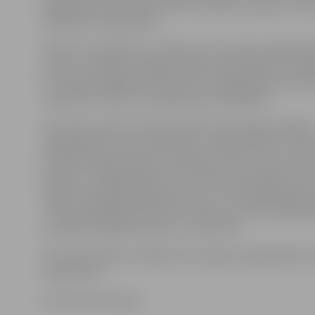
pagrabstāvā tiks izremontēts sanitārais mezgls un izv
darbinieku vajadzībām.
Šobrīd ir noskaidrots uzņēmums, kas veiks projektēš
autoruzraudzību projektā «Nekustamā īpašuma Jelgav
57, telpu pielāgošana VID Klientu apkalpošanas centr
Tā būs SIA «Lūsis V» par līgumcenu 22 568 eiro.
Pēc telpu rekonstrukcijas plānots VID Jelgavas Klient
apkalpošanas centru pārvietot uz Mātera ielu 57. VID 
attiecību daļa norāda, ka saskaņā ar VID un VAS «Vals
īpašumi» noslēgto līgumu visus darbus paredzēts vei
laikā no tā parakstīšanas brīža, tas ir, līdz 2018. gada 
«VID apmeklētāji neērtības neizjutīs, jo VID arī pārvāk
turpinās strādāt kā ierasts,» uzsver VID.
Pēc pārcelšanās uz Mātera ielu telpas Lielajā ielā 6 VID
neizmantos.
Foto: Austris Auziņš