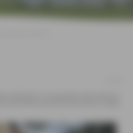
VID pārcelsies uz Mātera ielu
25/08/2016
rbiem noslēdzoties, uz turieni pārvietos Valsts ieņēmumu
 struktūrvienības, kas šobrīd atrodas viesnīcas «Jelgava»