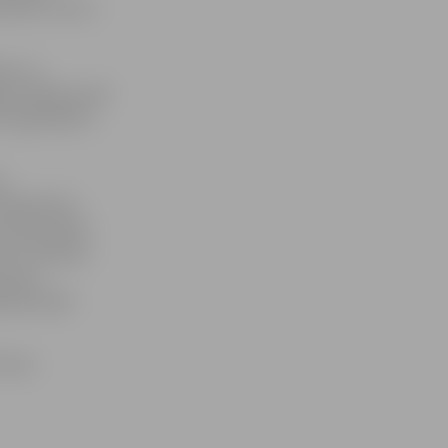
eidota virtuve
anu un
ā, Mātera ielā
a vajadzībām».
u
Sabiedrisko
ts nekustamie
kt 21 mēneša
martam.
šanās laikā
 vairs