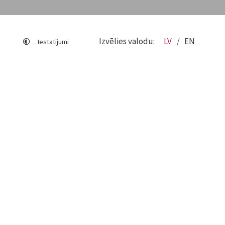
Izvēlies valodu:
LV
EN
Iestatījumi
Lapas karte
Viegli lasīt