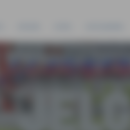
TA
PAŠVALDĪBA
IESTĀDES
KAPITĀLSABIEDRĪBAS