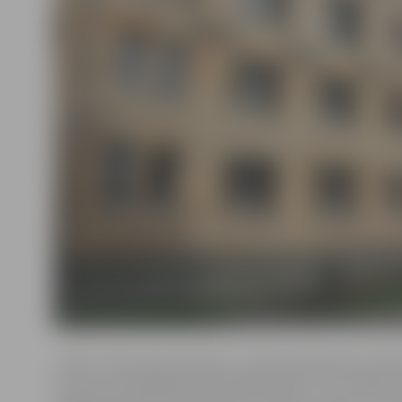
«Valsts nekustamo īpašumu» publicētā iepirkuma do
liecina, ka vislielākie darbi plānoti ēkas 1. un 4. stāvā,