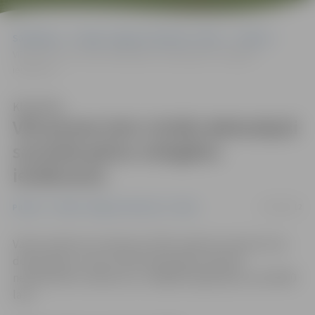
Sākumlapa
Portāla “Jelgavas Vēstnesis” arhīvs
Pilsētā
VID pirmie četri cilvēki deklarējuši savulaik gūtos nelegālos
ienākumus
Klausīties
VID pirmie četri cilvēki deklarējuši
savulaik gūtos nelegālos
ienākumus
23/04/2012
Pilsētā
Portāla “Jelgavas Vēstnesis” arhīvs
Valsts ieņēmumu dienests (VID) saņēmis pirmās četras
deklarācijas, kurās cilvēki deklarējuši iepriekš
nedeklarētos ienākumus, tādējādi legalizējot ap 100 000
latu.