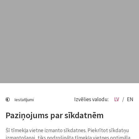
Izvēlies valodu:
LV
EN
Iestatījumi
Paziņojums par sīkdatnēm
Šī tīmekļa vietne izmanto sīkdatnes. Piekrītot sīkdatņu
izmantošanai, tiks nodrošināta tīmekļa vietnes optimāla