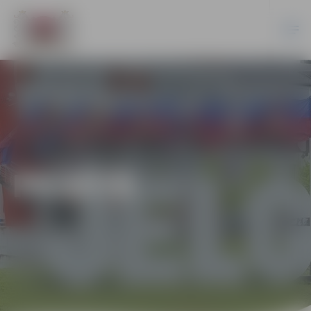
PILSĒTĀ