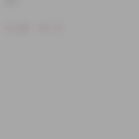
LETA
Drukāt
Dalīties