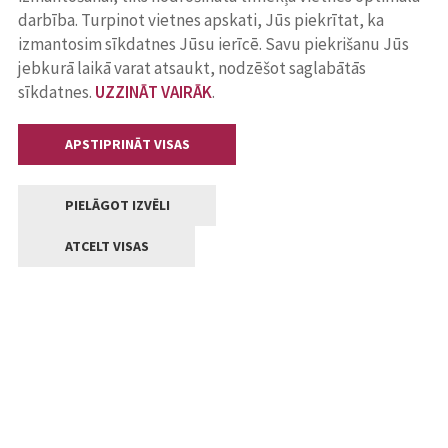
darbība. Turpinot vietnes apskati, Jūs piekrītat, ka
izmantosim sīkdatnes Jūsu ierīcē. Savu piekrišanu Jūs
jebkurā laikā varat atsaukt, nodzēšot saglabātās
sīkdatnes.
UZZINĀT VAIRĀK
.
APSTIPRINĀT VISAS
PIELĀGOT IZVĒLI
ATCELT VISAS
Kontakti