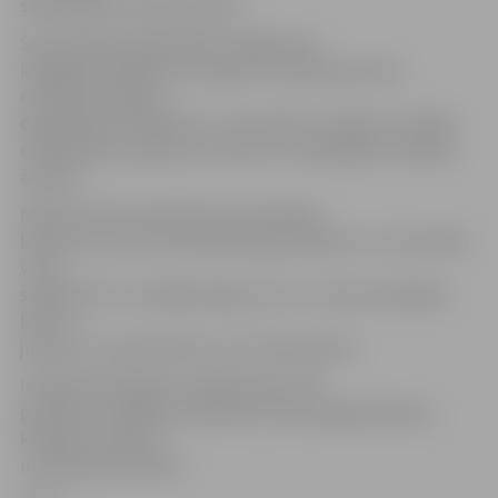
samazināto IIN 15% apmērā.
Šos iepriekš nedeklarētos ienākumus
iespējams deklarēt, iesniedzot fiziskās personas
mantiskā stāvokļa
deklarāciju VID laikā no 1. marta līdz 1. jūnijam, norādot
nedeklarēto ienākumu summu un maksājamo nodokļu
apmēru.
Nodokli varēs samaksāt viena mēneša
laikā, taču, ja šī summa pārsniegs 1500 latus, tad nodokli
varēs
samaksāt trīs vienādās daļās, katru no tām samaksājot
līdz 16.
jūnijam, 16. septembrim un 16. decembrim.
Iepriekšminētajiem maksājumiem VID
piemēros vispārējo samaksas termiņa pagarināšanas,
kavējuma naudas
un piedziņas kārtību.