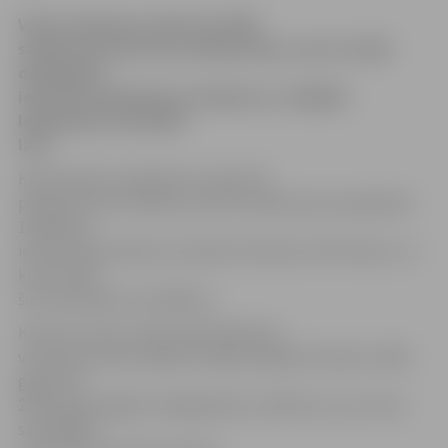
Valsts ieņēmumu dienests (VID)
saņēmis pirmās četras deklarācijas, kurās cilvēki
deklarējuši
iepriekš nedeklarētos ienākumus, tādējādi
legalizējot ap 100 000
latu.
Kā pirmdien žurnālistiem sacīja VID
pārstāve Dace Pelēkā, par šiem ienākumiem aprēķināts
16 500 latu
iedzīvotāju ienākuma nodoklis (IIN) pēc 15% likmes, no
kuriem līdz
šim samaksāti vien 2600 lati.
Kā ziņots, līdz ar sākumdeklarēšanos
valsts dod iedzīvotājiem iespēju legalizēt laikā no 1991.
gada līdz
2007. gada beigām nelegāli gūtos ienākumus, par tiem
samaksājot