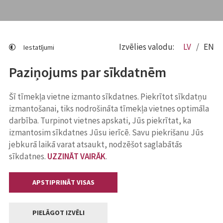
Izvēlies valodu:
LV
EN
Iestatījumi
Paziņojums par sīkdatnēm
Šī tīmekļa vietne izmanto sīkdatnes. Piekrītot sīkdatņu
izmantošanai, tiks nodrošināta tīmekļa vietnes optimāla
darbība. Turpinot vietnes apskati, Jūs piekrītat, ka
izmantosim sīkdatnes Jūsu ierīcē. Savu piekrišanu Jūs
jebkurā laikā varat atsaukt, nodzēšot saglabātās
sīkdatnes.
UZZINĀT VAIRĀK
.
APSTIPRINĀT VISAS
PIELĀGOT IZVĒLI