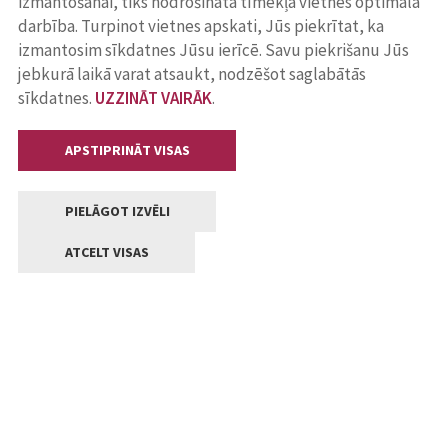
izmantošanai, tiks nodrošināta tīmekļa vietnes optimāla
darbība. Turpinot vietnes apskati, Jūs piekrītat, ka
izmantosim sīkdatnes Jūsu ierīcē. Savu piekrišanu Jūs
jebkurā laikā varat atsaukt, nodzēšot saglabātās
sīkdatnes.
UZZINĀT VAIRĀK
.
APSTIPRINĀT VISAS
PIELĀGOT IZVĒLI
ATCELT VISAS
Kontakti