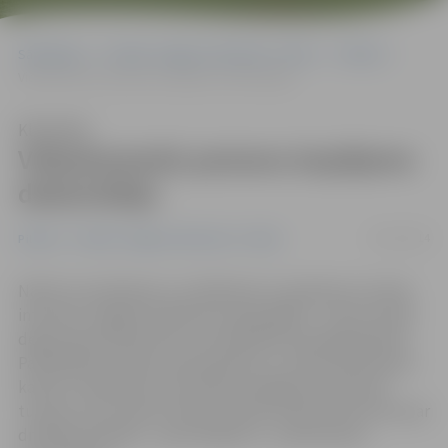
Sākumlapa
Portāla “Jelgavas Vēstnesis” arhīvs
Pilsētā
Videokamerās pamana iespējamo dedzinātāju
Klausīties
Videokamerās pamana iespējamo
dedzinātāju
24/11/2014
Pilsētā
Portāla “Jelgavas Vēstnesis” arhīvs
Naktī no sestdienas uz svētdienas ar apmēram stundas
intervālu Jelgavā izcēlās divi ugunsgrēki – Viestura ielā
dega saimniecības ēka un Vecpilsētas ielā dega šķūnīši.
Pašvaldības policija, pamatojoties uz videonovērošanas
kameru ierakstiem, aizturējusi iespējamo aizdomās
turamo, kurš nodots Valsts policijai. Šobrīd tiek lemts par
drošības līdzekļa – apcietinājuma – piemērošanu