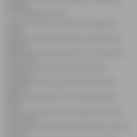
izcelšanās
teritorijā iegājis kāds vīrietis.
Svētdien, 23. novembrī, pulksten 1.04 Pašvaldības
policijas
inspektori patrulējot konstatēja, ka Vecpilsētas ielas
pagalmā ar
atklātu liesmu deg malkas šķūnīši. «Uz notikuma vietu
izsaukti VUGD
darbinieki, evakuēti tuvākās mājas iedzīvotāji,
nodrošināta
sabiedriskā kārtība ugunsgrēka lokalizācijas laikā.
Apsekojot
apkārtni, tika pamanīts vīrietis, kurš pēc pazīmēm
atbilda
vīrietim, kuru videonovērošanas inspektori apmēram
pirms pusotras
stundas bija pamanījuši ieejam Viestura ielas uzņēmuma
teritorijā,