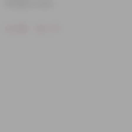
Ilustrācija no JV arhīva
Drukāt
Dalīties