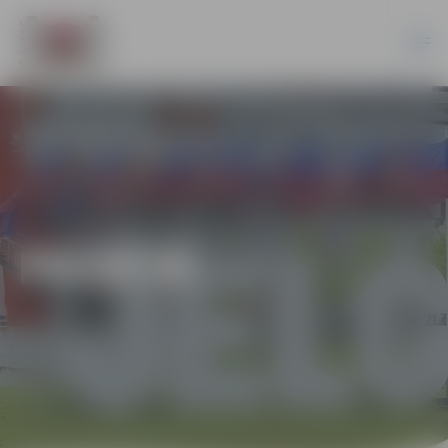
PILSĒTĀ