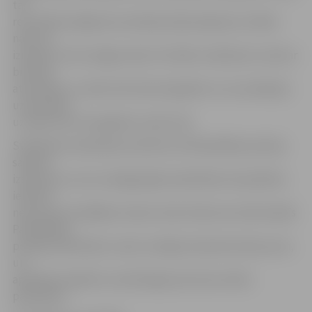
tās
rezultātā vainīgā neuzmanības dēļ iestājusies cilvēka
nāve vai
izraisītas citas smagas sekas. Par šādu nodarījumu soda ar
brīvības
atņemšanu uz laiku līdz desmit gadiem un ar probācijas
uzraudzību
uz laiku līdz trim gadiem vai bez tās.
Svētdienas vakarā pēc pulksten 23 Pašvaldības policija
saņēma
izsaukumu, ka no nodegušajiem šķūnīšiem Vecpilsētas
ielā tiek
nestas prom dažādas mantas. Kad notikuma vietā ieradās
Pašvaldības
policijas darbinieki, mantu nesēji jau bija devušies prom,
un,
apsekojot apkārtni, aizdomīgas personas netika
pamanītas.