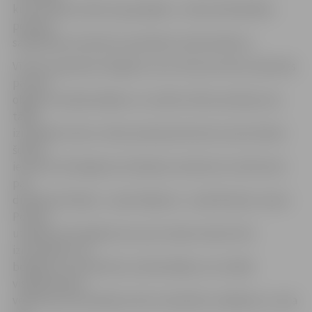
kurā arī bija izcēlies ugunsgrēks,» stāsta Pašvaldības
policijas
sabiedrisko attiecību speciāliste Sandra Reksce.
Vīrietis (apmēram 30 gadus vecs) tika aizturēts aizdomās
par abu
objektu aizdedzināšanu un nodots Valsts policijai, kas
tālāk
izmeklēs šo lietu. Valsts policija informē, ka aizturētais
šobrīd
ievietots īslaicīgās aizturēšanas izolatorā un tiek lemts
par
drošības līdzekļa – apcietinājuma – piemērošanu viņam.
Policija
uzsākusi kriminālprocesu par svešas mantas tīšu
iznīcināšanu vai
bojāšanu, ja tā izdarīta ar dedzināšanu vai citādā
vispārbīstamā
veidā vai ja tā nodarījusi lielu materiālu zaudējumu, vai ja