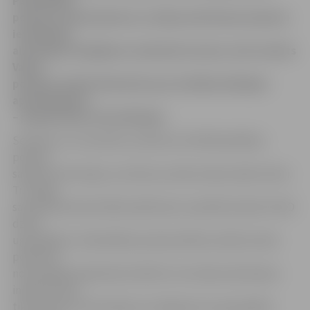
Pašvaldības
policija, pamatojoties uz videonovērošanas kameru
ierakstiem,
aizturējusi iespējamo aizdomās turamo, kurš nodots
Valsts
policijai. Šobrīd tiek lemts par drošības līdzekļa –
apcietinājuma
– piemērošanu aizturētajam.
Sestdien, 22. novembrī, pulksten 23.44 Pašvaldības
policija
saņēma informāciju, ka Viestura ielā no ēkas nākot dūmi.
Tur dega
saimniecības ēka 100 kvadrātmetru platībā. Kamēr VUGD
dzēsa
ugunsgrēku, Pašvaldības policija slēdza satiksmi ielas
posmā un
nodrošināja sabiedrisko kārtību. No videonovērošanas
inspektoriem
tika saņemta informācija, ka neilgi pirms ugunsgrēka