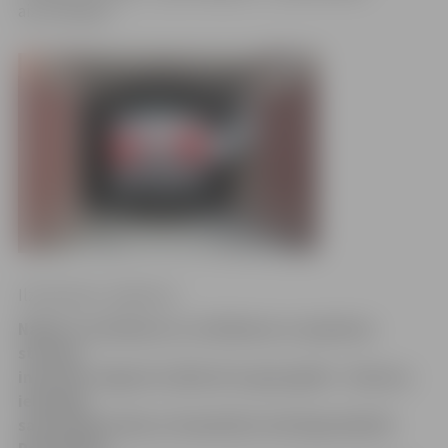
aizturētajam.
Ilze Knusle-Jankevica
Naktī no sestdienas uz svētdienas ar apmēram
stundas
intervālu Jelgavā izcēlās divi ugunsgrēki – Viestura
ielā dega
saimniecības ēka un Vecpilsētas ielā dega šķūnīši.