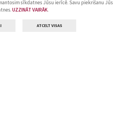
zmantosim sīkdatnes Jūsu ierīcē. Savu piekrišanu Jūs
atnes.
UZZINĀT VAIRĀK
.
I
ATCELT VISAS
Klientu apkalpošana
ilsētas pašvaldība
Darba laiks
, Jelgava, LV-3001
Pirmdienās
8.00 - 18.00
Otrdienās
8.00 - 17.00
22
Trešdienās
8.00 - 17.00
va.lv
Ceturtdienās
8.00 - 17.00
Piektdienās
8.00 - 14.30