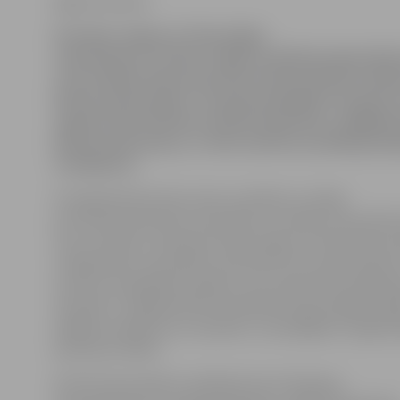
Egija Grošteine
Pirmdien Jelgavas Tehnoloģiju
vidusskolā un otrdien Jelgavas Spīdolas ģimnāzij
visas mācību dienas garumā notika tehniski radoš
klimata pārmaiņām. Jaunieši piedalījās trīs īpaši 
sagatavotās tehniski radošās darbnīcās, tādējādi 
klimata pārmaiņas, ar tām saistītos problēmjaut
risinājumus.
Pirmajā darbnīcā abu skolu audzēkņi uzzināja
par klimata pārmaiņu iemesliem un sekām, kas šobrīd 
visus Latvijas un pasaules iedzīvotājus. Otrā darbnīca b
risinājumiem, kas palīdz samazināt CO2 izmešu apjomu
mazinot arī globālo sasilšanu, kas rada klimata pārmai
Savukārt, trešajā darbnīcā skolēniem bija iespēja dziļā
dažādus pasākumus, kas jāveic, lai pielāgotos negatī
pārmaiņu sekām.
Kā informē projekta vadītāja Ginta Grīnberga,