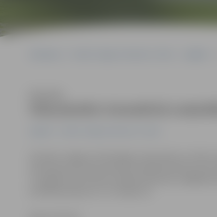
Sākumlapa
Portāla “Jelgavas Vēstnesis” arhīvs
Izglītība
Klausīties
Vidusskolēni interaktīvā nodarb
Izglītība
Portāla “Jelgavas Vēstnesis” arhīvs
Pirmdien Jelgavas Tehnoloģiju vidusskolā un otrdien 
dienas garumā notika tehniski radošās darbnīcas par kl
un sagatavotās tehniski radošās darbnīcās, tādējādi de
problēmjautājumus un risinājumus.