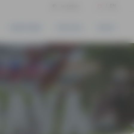
LV
EN
Iestatījumi
UZŅĒMĒJDARBĪBA
PAKALPOJUMI
KONTAKTI