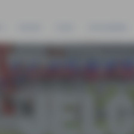
TA
PAŠVALDĪBA
IESTĀDES
KAPITĀLSABIEDRĪBAS