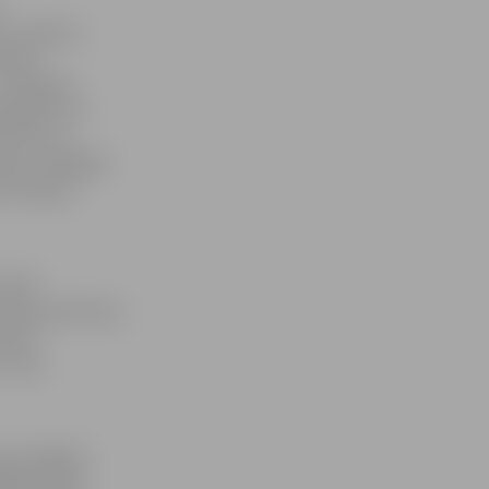
itos mācību
tiskam
isināšana,
lizēšana un
lstītas uz
tiem, tādējādi
situācijai
ilvēki
klimata pārmaiņu
itātē
t savas
jā, tādējādi
00 Latvijas