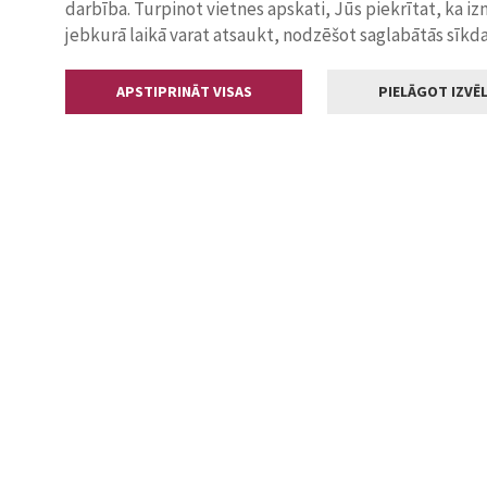
darbība. Turpinot vietnes apskati, Jūs piekrītat, ka i
jebkurā laikā varat atsaukt, nodzēšot saglabātās sīkd
APSTIPRINĀT VISAS
PIELĀGOT IZVĒL
Kontakti
Jelgavas valstp
Lielā iela 11
+371 630055
pasts@jelga