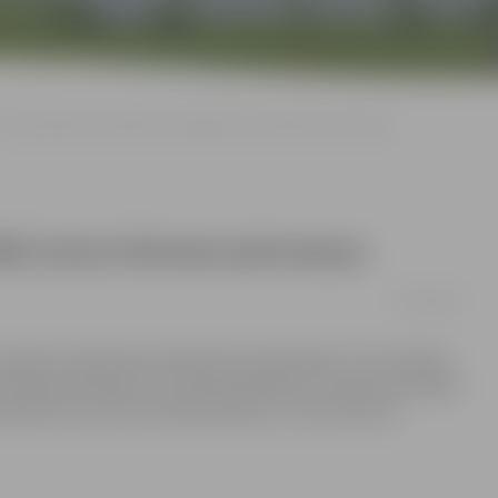
Vidusskolēni interaktīvā nodarbībā izzina klimata pārmaiņas
ībā izzina klimata pārmaiņas
02/12/2015
Jelgavas Spīdolas ģimnāzijā vidusskolēniem visas mācību
imata pārmaiņām. Jaunieši piedalījās trīs īpaši izstrādātās
talizēti izzinot klimata pārmaiņas, ar tām saistītos