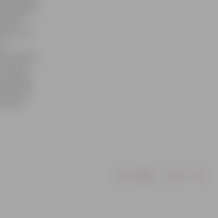
 iestādēm ir
rbnīcas
bnīcu tūri
ir
dabaszinātņu
 Latvijas
pārmaiņām,
 politikas
rmaiņām,
Drukāt
Dalīties