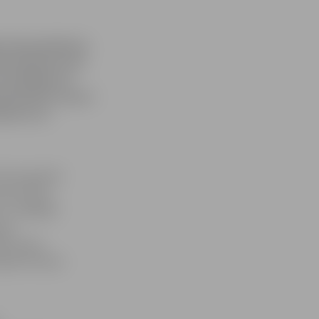
ā vidusskolēniem
ās darbnīcas par
izstrādātās un
detalizēti izzinot
ājumus un
skar gandrīz
ija veltīta
s, tādējādi
ņas.
k izprast
vajām klimata