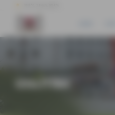
20.8 °C, 2.8 m/s, 90.4 %
JAUNUMI
PILSĒ
IZGLĪTĪBA