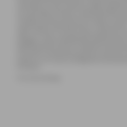
vidusskolēnu. Šo skolu sarakstā no Jelgavas izglītības
vien Tehnoloģiju vidusskola un Spīdolas ģimnāzija. Da
izstrādāja un ieviesa uzņēmums SIA «Aspired», kas dar
realizē projektā «Zaļā misija: klimats». Projekta mērķis 
izglītot, informēt un veicināt Latvijas vidusskolēnu, 
pedagogu, Latvijas vispārizglītojošo izglītības iestāžu,
izglītības pārvalžu izpratni un zināšanas par klimata 
lai veicinātu to iesaisti klimata pārmaiņu novēršanā un
pasākumu, kuri ir saistīti ar pielāgošanos klimata pā
īstenošanā.
Foto: Ginta Grīnberga