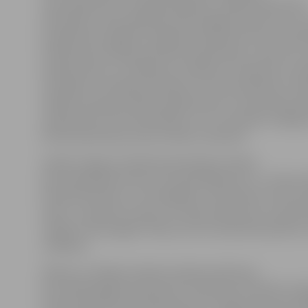
visas darbnīcas ir starpdisciplināras, tādēļ, iesaistoties
aktivitātē, vidusskolēniem bija iespēja izmantot arī c
priekšmetos iegūtās zināšanas. Darbnīcās īsam teorē
stāstījumam sekoja praktiska darbošanās, uzdevumu r
eksperimentu un mērījumu veikšana, novērojumi, ana
secinājumu izdarīšana. Būtiski, ka visas darbnīcas ir ba
reāliem starptautiskiem pētījumiem un statistikas da
maksimāli tuvinot aktivitātes un to rezultātus reālajai 
klimata pārmaiņu jomā Latvijā un pasaulē.
Vairāki Jelgavas Spīdolas ģimnāzijas skolēni
pēc darbošanās atzina, ka ir pārsteigti par to, cik ļoti c
ietekmē klimatu un cik dažādas un postošas var būt 
sekas. Jaunieši arī sacīja, ka viņiem patika tas, ka aktiv
varēja ne tikai apgūt teoriju, bet arī praktiski pielieto
zināšanas.
Plānots, ka šādas tehniski radošas darbnīcas
līdz nākamā gada aprīlim būs notikušas 70 skolās Latvi
klimata pārmaiņu problēmas būs izzinājuši aptuveni 40