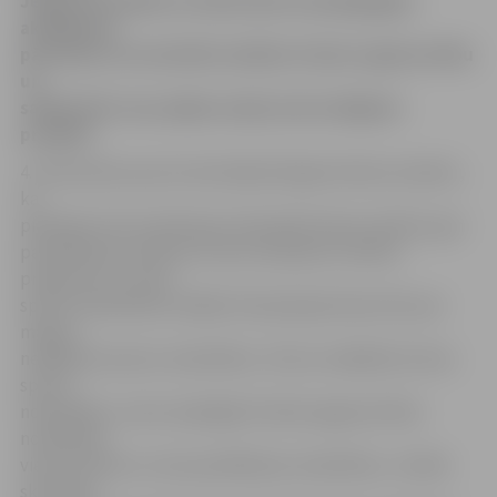
Jelgavā ieradīsies Latvijas Sporta pedagoģijas
akadēmijas
pārstāvji, lai notestētu skolēnu fizisko sagatavotību
un
salīdzinātu viņu spējas maijā, kad noslēgsies
projekts.
4. vidusskolas sporta skolotāja Nataļja Gorškova skaidro,
ka
piektdien tiks testēti gan olimpiskās klases skolēni, gan
paralēlklases skolēni, kuriem saskaņā ar mācību
programmu ir divas
sporta nodarbības nedēļā. Olimpiskajai klasei līdz pat
maijam
nedēļā būs piecas nodarbības. «Mums nedēļā būs divas
sporta
nodarbības, viena vispārīgās fiziskās sagatavotības
nodarbība,
viena futbola un viena peldēšanas nodarbība,» norāda
skolotāja,