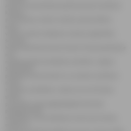
atzīstot, ka iesaistīšanās projektā daudziem skolēniem
kalpojusi
par motivāciju, lai sāktu trenēties nopietni kādā no
sporta
veidiem. Skolēni izvēlējušies trenēties vieglatlētikā,
šorttrekā,
hokejā, basketbolā, boksā, florbolā. Tā kā olimpiskā klase
reizi
nedēļā apmeklē arī peldēšanas nodarbību, Jelgavas
Specializētās
peldēšanas skolas kolektīvs cer, ka kāds no skolēniem
nolems
trenēties arī peldēšanā. «Jāsaka, ka ne visi šīs klases
skolēni
prot peldēt, lai gan pagājušajā gadā viņiem bija
peldētapmācības
nodarbības,» atzīst peldēšanas trenere Astra Ozoliņa,
norādot: lai