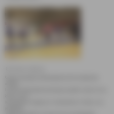
Ilze Knusle-Jankevica
Šodien Zemgales Olimpiskajā centrā svinīgi tika
atklāts
Latvijas Olimpiskās komitejas projekts «Sporto visa
klase», kurā
iesaistījusies Jelgavas 4. vidusskolas 3.c klase. Jau
piektdien