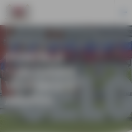
PORTĀLA
“JELGAVAS
VĒSTNESIS”
ARHĪVS