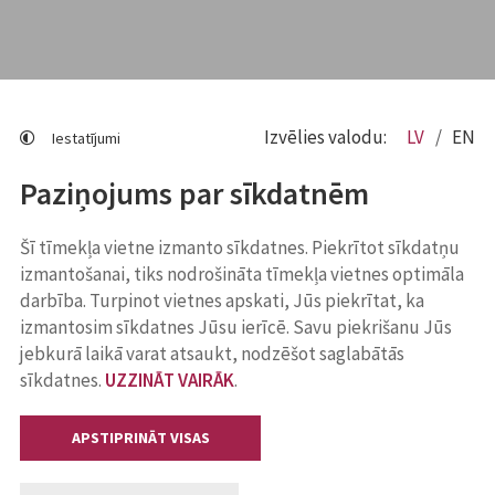
Izvēlies valodu:
LV
EN
Iestatījumi
Paziņojums par sīkdatnēm
Šī tīmekļa vietne izmanto sīkdatnes. Piekrītot sīkdatņu
izmantošanai, tiks nodrošināta tīmekļa vietnes optimāla
darbība. Turpinot vietnes apskati, Jūs piekrītat, ka
izmantosim sīkdatnes Jūsu ierīcē. Savu piekrišanu Jūs
jebkurā laikā varat atsaukt, nodzēšot saglabātās
sīkdatnes.
UZZINĀT VAIRĀK
.
APSTIPRINĀT VISAS