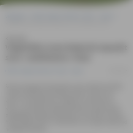
Sākumlapa
Portāla “Jelgavas Vēstnesis” arhīvs
Sports
Vieglatlēte Ineta Radeviča iepazīst savu «aizbilstamo» klasi
Klausīties
Vieglatlēte Ineta Radeviča iepazīst
savu «aizbilstamo» klasi
04/11/2014
Portāla “Jelgavas Vēstnesis” arhīvs
Sports
Šodien Zemgales Olimpiskajā centrā svinīgi tika atklāts
Latvijas Olimpiskās komitejas projekts «Sporto visa
klase», kurā iesaistījusies Jelgavas 4. vidusskolas 3.c
klase. Jau piektdien Jelgavā ieradīsies Latvijas Sporta
pedagoģijas akadēmijas pārstāvji, lai notestētu skolēnu
fizisko sagatavotību un salīdzinātu viņu spējas maijā, kad
noslēgsies projekts.