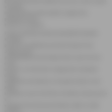
gan viena nodarbība nedēļā esot par maz, treneru mērķis
ir projekta
laikā skolēniem iemācīt peldēt un apgūt divus
peldēšanas veidus –
kraulā un uz muguras.
Projekta atklāšanas pasākumā piedalījās Olimpiskās
komitejas
pārstāvis un Peldēšanas prezidents Kaspars Pone,
Jelgavas domes
priekšsēdētāja vietnieks Aigars Rublis, Sporta Servisa
centra
direktors Juris Kaminskis un jelgavnieku olimpiskais
draugs
vieglatlēte Ineta Radeviča. «Šī projekta mērķis ir nevis
augstu
sasniegumu sporta attīstības veicināšana, bet gan sporta
un
veselīga dzīvesveida popularizēšana, tāpēc es vairāk
skolēnus