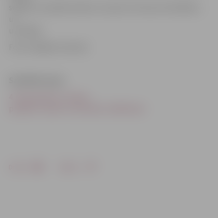
sekmes, lai pārliecinātos, ka sports netraucē mācībām,
un
uzvedība.
Foto: Krišjānis Grantiņš
Saistītās ziņas
4. vidusskolas 3.c klase –
projekta «Sporto visa klase» dalībniece
Drukāt
Dalīties