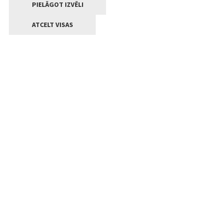
PIELĀGOT IZVĒLI
ATCELT VISAS
Kontakti
Jelgavas valstpilsētas pašvaldība
Lielā iela 11, Jelgava, LV-3001
+371 63005522
pasts@jelgava.lv
Klientu apkalpošana