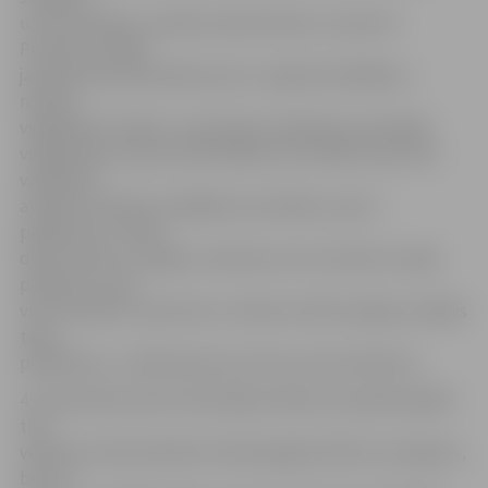
uzmundrināšu, aicināšu nekautrēties un sportot.
Protams, ja kāds
jautās par profesionālo sportu, labprāt atbildēšu,»
norāda
vieglatlēte. Šodien viņa kopā ar skolēniem iesaistījās
vingrošanā un sporta aktivitātēs, bet vēlāk viņas loma
vairāk būs
atbalstīt skolēnus dažādās sacensībās, sporta
pasākumos. «Katru
dienu Ineta uz Jelgavu nebrauks, bet, kad būs svarīgi
pasākumi, mēs
viņu aicināsim. Sportiste ir izteikusi vēlmi iespēju robežās
tajos
piedalīties,» norāda Sporta servisa centra direktors.
4. vidusskolas sporta skolotāja norāda, ka projekta gaitā
tiks
vērtēta ne tikai skolēnu fiziskā sagatavotība un progress,
bet arī