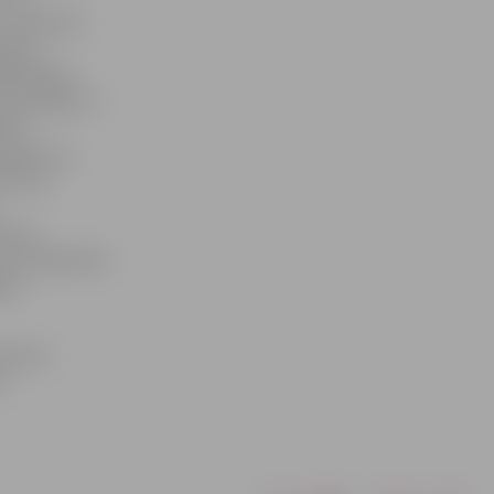
 uzzināt par
ejama
aidāmajiem
ietotājiem ir
ības
rogrammu,»
ēl tiks
cības»
 par problēmām
iem.
āti būt
u