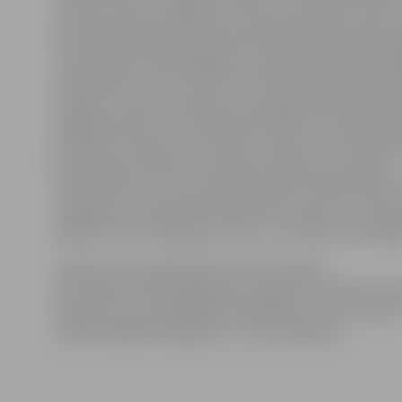
lietotne sniedz iespēju ērti, atrodoties jebkurā vietā,
aktualitātēm pilsētā. «Šobrīd bezmaksas lietotnē pie
informācija par aktuālākajiem notikumiem pilsētā, g
pasākumiem, kā arī tūrisma informācija. Reģistrētiem l
iespēja arī saņemt pārskatu par pieejamajiem pašvald
pakalpojumiem, to saņemšanas kārtību un atlaižu p
piebilst K.Lukaševiča, norādot, ka lietotnes funkcijas v
papildinātas. Plānots, ka tajā būs iekļauta arī pilsētas
interaktīvā karte, kas šobrīd pieejama «Pilsētsaimnie
mājaslapā, un tajā iedzīvotāji varēs atzīmēt un ziņot
pilsētā. Lietotne pieejama «iOS» un «Android» lietotāj
«Šobrīd vēl turpinās darbs pie informācijas
pārcelšanas, tādēļ mājaslapas Jelgava.lv lietotāji aicin
saprotoši un par dažādām problēmām ziņot pa e-past
redaktors@dome.jelgava.lv,» tā K.Lukaševiča.