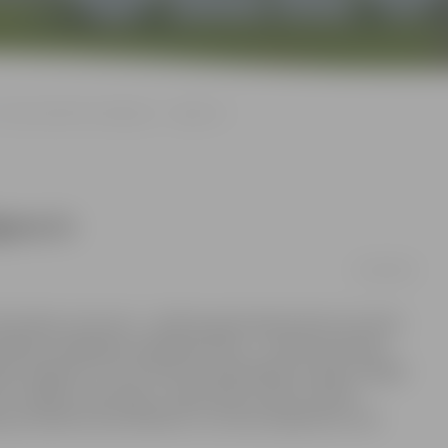
Vienota pilsētas mājaslapa – Jelgava.lv
gava.lv
05/04/2019
rmāciju vienuviet – pilsētas galvenajā vietnē, kas vēsta
ldības sniegtajiem pakalpojumiem –, šobrīd atsevišķu
pā Jelgava.lv. Tas nozīmē, ka pašvaldības iestāžu sniegtā
v sadaļā «Institūcijas». Tāpat darbu sākusi mobilā
a par pilsētas aktualitātēm un tūrisma objektiem, bet