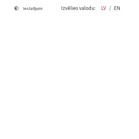
Izvēlies valodu:
LV
EN
Iestatījumi
Lapas karte
Viegli lasīt
Sociālo mediju lietošana
Sīkdatņu izmantošana