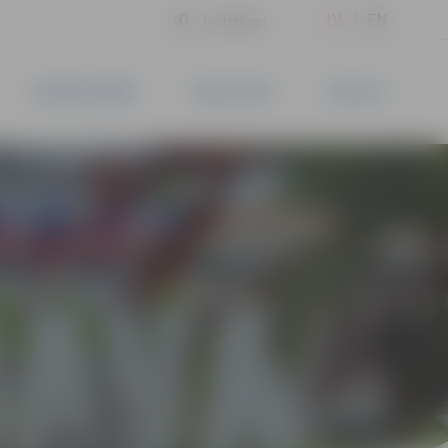
LV
EN
Iestatījumi
UZŅĒMĒJDARBĪBA
PAKALPOJUMI
KONTAKTI