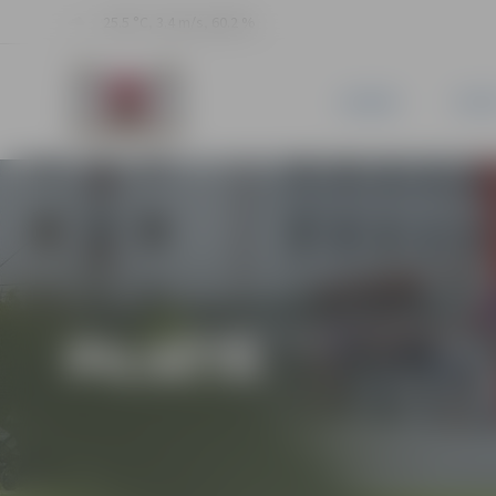
25.5 °C, 3.4 m/s, 60.2 %
JAUNUMI
PILSĒ
PILSĒTĀ