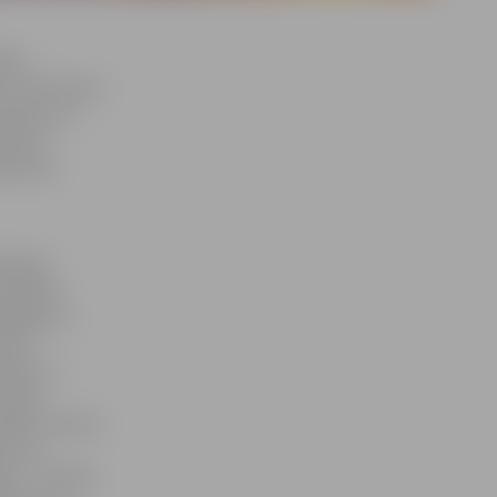
ības
 un interneta
kaidro, ka
 varēs
petencē
atlaban
pārvaldes
elgava.lv.
vairs
vedīs uz
 Tāpat
ālais Tūrisma
ervisa
des – Sociālo