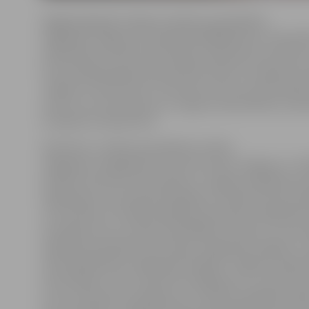
Pagājušajā gadā Jelgavas pilsētas pašvaldības
mājaslapa Jelgava.lv apmeklēta 800 000 reižu. Pašvald
Sabiedrisko attiecību pārvaldes sabiedrisko attiecību
komunikācijas galvenā speciāliste Karīna Lukaševiča s
Jelgava.lv būs kā vārtu interneta vietne, kurā lietotājs
atrast visu informāciju par Jelgavas pašvaldības kom
esošajiem jautājumiem.
Šobrīd jau uzsākta pašvaldības iestāžu
mājaslapu integrēšana interneta vietnē Jelgava.lv. «P
pilnībā ir pārcelta informācija no Jelgavas Izglītības 
mājaslapas, kas iepriekš darbojās ar domēna vārdu jip.j
Tas nozīmē, ka minētā Izglītības pārvaldes mājaslapa 
nestrādā, bet, ja cilvēks meklētājā to ievadīs, viņu aiz
Izglītības pārvaldes informāciju mājaslapā Jelgava.lv.
vienotajā pilsētas mājaslapā integrēts Jelgavas reģion
informācijas centrs (www.tornis.jelgava.lv) un Sporta s
centrs (www.sports.jelgava.lv). Savukārt pārējās iestā