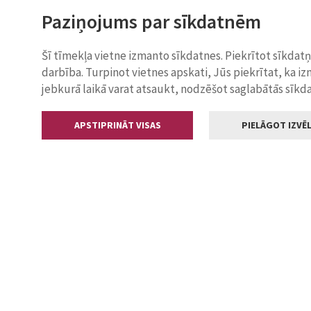
Paziņojums par sīkdatnēm
Šī tīmekļa vietne izmanto sīkdatnes. Piekrītot sīkdat
darbība. Turpinot vietnes apskati, Jūs piekrītat, ka i
jebkurā laikā varat atsaukt, nodzēšot saglabātās sīkd
APSTIPRINĀT VISAS
PIELĀGOT IZVĒL
Kontakti
Jelgavas valstp
Lielā iela 11
+371 630055