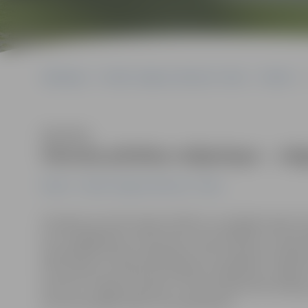
Sākumlapa
Portāla “Jelgavas Vēstnesis” arhīvs
Pilsētā
Klausīties
Vienota pilsētas mājaslapa – Jel
Pilsētā
Portāla “Jelgavas Vēstnesis” arhīvs
Domājot par iedzīvotāju ērtībām un iespējām iegūt info
par svarīgākajiem notikumiem, aktualitātēm un pašva
pašvaldības iestāžu mājaslapas tiek integrētas mājasla
informācija turpmāk būs pieejama mājaslapas Jelgava.l
lietotne «Jelgavas pilsēta», kurā atrodama informācij
drīzumā iespēju klāsts tiks papildināts.