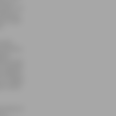
 bērnu un
ārvalde – vēl
mācija, kas
ēta, bet gan
a.
u darbu
imnieciba.lv,
slapa
kslas muzeja
a» mājaslapa
as mājaslapa
s uz Jelgavas
as turpinās
bu sākusi arī
, ka