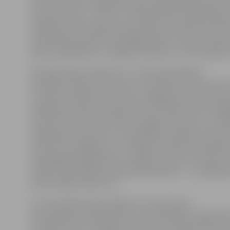
lietu pārvalde, Jelgavas pilsētas Pašvaldības policija,
jauniešu centrs «Junda» un Sabiedrības integrācijas p
strādā pie informācijas pārvietošanas. Būtiski, ka infor
iepriekš bija iestāžu atsevišķajās lapās, netiek pazaud
kļūst pieejamāka un vieglāk atrodama,» tā K.Lukaševič
Pārmaiņas gan neattiecas uz visām pašvaldības
iestādēm. Tāpat kā līdz šim ar atsevišķu domēna vārd
turpinās «Pilsētsaimniecības» mājaslapa www.pilsetsa
Zemgales reģiona Kompetenču attīstības centra māja
www.zrkac.lv, Ģederta Eliasa Jelgavas Vēstures un mā
mājaslapa www.jvmm.lv, pašvaldības iestādes «Kultūr
www.kultura.jelgava.lv un Jelgavas pilsētas bibliotēk
www.jelgavasbiblioteka.lv. Tāpat šis process neattieca
pilsētas pašvaldības kapitālsabiedrībām – to mājaslap
darbu tāpat kā līdz šim.
Lai informācija iedzīvotājiem un viesiem par
aktualitātēm Jelgavā kļūtu vēl pieejamāka, šogad dar
mobilā lietotne «Jelgavas pilsēta». K.Lukaševiča stāsta