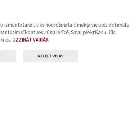
ņu izmantošanai, tiks nodrošināta tīmekļa vietnes optimāla
zmantosim sīkdatnes Jūsu ierīcē. Savu piekrišanu Jūs
atnes.
UZZINĀT VAIRĀK
.
I
ATCELT VISAS
Klientu apkalpošana
ilsētas pašvaldība
Darba laiks
, Jelgava, LV-3001
Pirmdienās
8.00 - 18.00
Otrdienās
8.00 - 17.00
22
Trešdienās
8.00 - 17.00