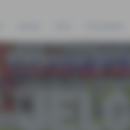
TA
PAŠVALDĪBA
IESTĀDES
KAPITĀLSABIEDRĪBAS