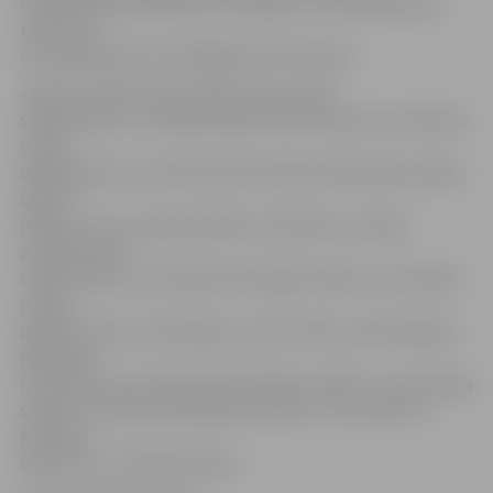
brīvajā laikā nodarbojas ar volejbolu, skrituļslidošanu,
tenisu, kā
arī iesaistījusies muzikālajā teātrī «Nianse».
«Man šis konkurss ļoti patika, esmu lielā
sajūsmā par to. Tas bija starptautisks konkurss ar daudzu
valstu
dalībniekiem. Tas šim konkursam deva tādu īpašu sajūtu
buķeti.
Patika, ka varu sadraudzēties ar bērniem, kas bija
atbraukuši no
citām valstīm. Ļoti patika nacionālais vakars, kurā varēja
redzēt
dažādu valstu tautastērpus, kā arī valstu prezentēšana.
Nepatika,
ka konkursa norise bija tikai bulgāru valodā – īsti nevarēja
saprast, ko saka, tikai nojautu, par ko ir runa. Žēl, ka
konkurss
bija tik īss,» tā Sabīne Paula.