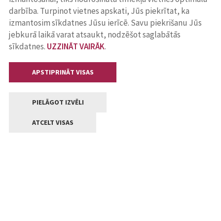
darbība. Turpinot vietnes apskati, Jūs piekrītat, ka
izmantosim sīkdatnes Jūsu ierīcē. Savu piekrišanu Jūs
jebkurā laikā varat atsaukt, nodzēšot saglabātās
sīkdatnes.
UZZINĀT VAIRĀK
.
APSTIPRINĀT VISAS
PIELĀGOT IZVĒLI
ATCELT VISAS
Kontakti