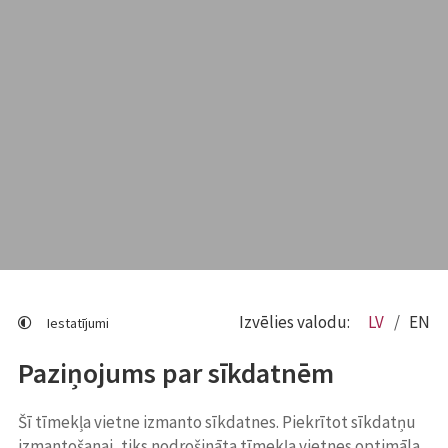
Izvēlies valodu:
LV
EN
Iestatījumi
Paziņojums par sīkdatnēm
Šī tīmekļa vietne izmanto sīkdatnes. Piekrītot sīkdatņu
izmantošanai, tiks nodrošināta tīmekļa vietnes optimāla