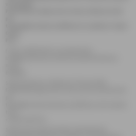
vecā Sabīne
Paula Štube izcīnījusi divus titulus. Meitene atzīta
par
talantīgāko konkursa dalībnieci un saņēmusi «Super
Grand
Prix».
Fonds «IntRIGA World», kas Sabīni Paulu
izvēlējās konkursam, informē, ka skaistumkonkurss
notika
Bulgārijā.
Skaistumkonkursa «Children of Universe 2014»
finālā Sabīne ieguva divus titulus, proti, viņa tika atzīta
par
talantīgāko skaistumkonkursa dalībnieci, kā arī saņēma
titulu
«Super Grand Prix».
Sabīne Paula mācās Ozolnieku vidusskolā, bet