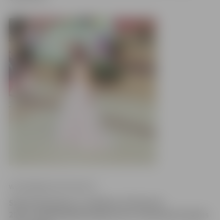
www.jelgavasvestnesis.lv
Skaistumkonkursa «Children of Universe
2014» finālā Bulgārijā jelgavniece vienpadsmit gadus