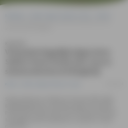
Sākumlapa
Portāla “Jelgavas Vēstnesis” arhīvs
Pilsētā
Vienpadsmitgadīgā jelgavniece Sabīne Paula Štube plūc laurus
skaistumkonkursā Bulgārijā
Klausīties
Vienpadsmitgadīgā jelgavniece
Sabīne Paula Štube plūc laurus
skaistumkonkursā Bulgārijā
23/07/2014
Pilsētā
Portāla “Jelgavas Vēstnesis” arhīvs
Skaistumkonkursa «Children of Universe 2014» finālā
Bulgārijā jelgavniece vienpadsmit gadus vecā Sabīne
Paula Štube izcīnījusi divus titulus. Meitene atzīta par
talantīgāko konkursa dalībnieci un saņēmusi «Super
Grand Prix».