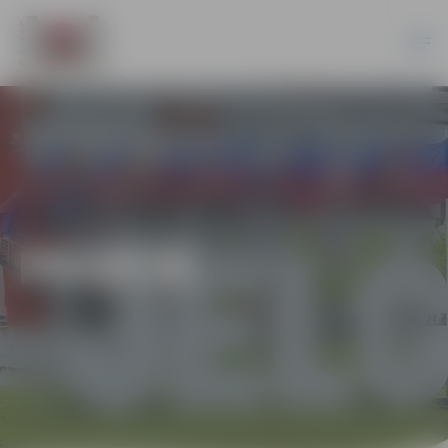
PILSĒTĀ