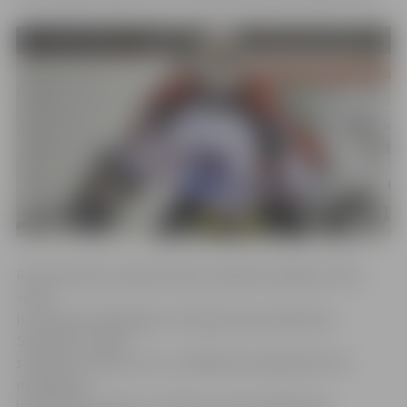
R.Cimermanis Latvijas izlases sastāvā aizvadīja turnīra
«Euro
Ice Hockey Challenge» Francijas posma spēli pret
Slovēniju. Latvija
slovēņus uzveica ar 4:1, un Rihards atvairīja 18 no 19
metieniem
jeb 94,74 procentus. «Protams, pirms spēles bija