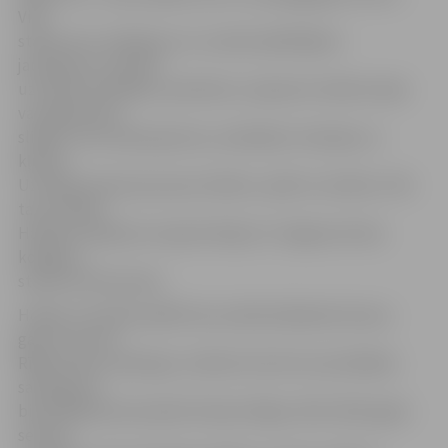
Viņš
stāsta savu redzējumu un uzdod spēlētājiem
jautājumus, pievērš
uzmanību detaļām, piemēram, nepareizi noliktai nūjai
vai sagrieztām
slidām, rīko videosapulces, analizējot situācijas un
kļūdas.
Uzzināju daudz jauna par taktiku, spēli un sistēmu. Pēc
tam ar Boba
Hārtlija redzējumu iepazīstināju arī Jelgavas kluba
kolēģus,»
stāsta R.Cimermanis.
Hokeju viņš sāka spēlēt bez priekšzināšanām deviņu
gadu vecumā
Rīgas kluba «Aisbergs» sistēmā. Līdz šim viņa lielākais
sasniegums
bija iekļūšana komandā «Dinamo Rīga» 2013./2014. gada
sezonā.