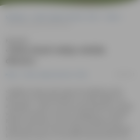
Sākumlapa
Portāla “Jelgavas Vēstnesis” arhīvs
Hokejs
«Vieta izlasē nebija nekāda dāvana»
Klausīties
«Vieta izlasē nebija nekāda
dāvana»
08/12/2017
Hokejs
Portāla “Jelgavas Vēstnesis” arhīvs
«Spēlējot Latvijā, ir grūti sapņot par iekļūšanu valsts
izlasē, bet es nekad nepadevos un cītīgi strādāju. Tas
atmaksājās – uzskatu, ka vietu izlasē nopelnīju, tā nebija
veiksme vai dāvana,» saka HK «Zemgale/LLU» vārtsargs
Rihards Cimermanis, kurš novembrī debitēja Latvijas
hokeja izlasē. Viņš ir pirmais Jelgavas kluba vārtsargs pēc
kluba atjaunošanas, kurš oficiālā mačā pārstāvējis izlasi.