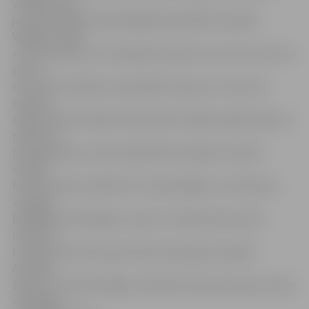
vadības groži
jau bija nonākuši pieredzējušā speciālista Haralda
Vasiļjeva rokās.
«Ātri vien sajutu, ka Haraldam neesmu ne numur viens un
pat ne
numur divi. Nācās sevi pierādīt no jauna, un man tas
izdevās –
tagad mēs komandā ar Reini Petku dalām spēles laiku uz
pusēm un
priecājamies, ja varam palīdzēt komandai uzvarēt,»
norāda
R.Cimermanis, piebilstot: viņš apzinājies, ka, tikai esot
Virslīgas
labākajam vārtsargam, viņam ir cerības pietuvoties
izlasei, jo
Latvijai ir vēl vismaz pieci labi vārtsargi, kas spēlē
Amerikā,
Šveicē un «Dinamo Rīga». Šobrīd R.Cimermanis pēc visiem
rādītājiem