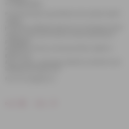
ir Virslīgā labākais.
R.Cimermanis gan šo, gan nākamo sezonu plāno aizvadīt
Jelgavā,
jo līdztekus spēlēšanai klubā viņš ir arī vārtsargu treneris
Jelgavas Ledus sporta skolā un studē Latvijas Sporta
pedagoģijas
akadēmijā. «Protams, ka mana prioritāte ir spēlēt un
gribētos tikt
ārpus Latvijas,» tā vārtsargs, piebilstot, ka šobrīd ir savā
labākajā sportiskajā formā.
Foto: HK «Zemgale/LLU»
Drukāt
Dalīties