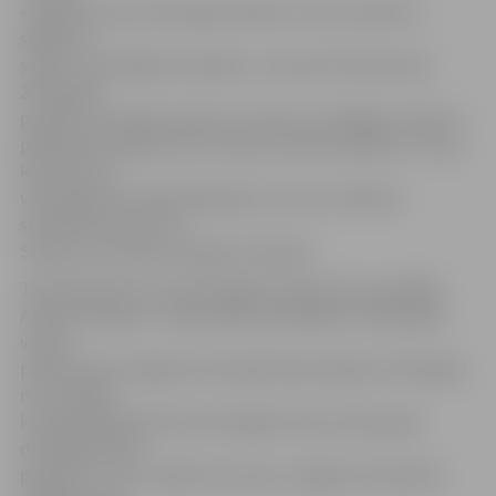
«Skaitījos otrais vārtsargs. Ģērbos uz katru spēli un
sēdēju uz
soliņa. Tā nosēdēju 35 spēles,» atceras R.Cimermanis.
2014. gada
pavasarī viņš tika izsaukts uz izlasi un trenējās, tomēr uz
pārbaudes spēlēm pret Somiju sastāvā neiekļuva. Tiesa,
kad viens no
vārtsargiem pirmajā spēlē guva traumu, Rihardu
steidzami izsauca uz
Somiju, bet laukumā tāpat neizlaida.
Tad sekoja divi ne visai labi gadi, kad sportists spēlēja
Amatieru līgā un 1. līgā, tāpēc piedāvājums 2016. gada
vasarā
pievienoties Jelgavas komandai kā pirmajam vārtsargam
no toreizējā
komandas galvenā trenera Aigara Ciprusa bez garas
domāšanas tika
pieņemts. Taču, sākoties sezonai, Jelgavas komandas