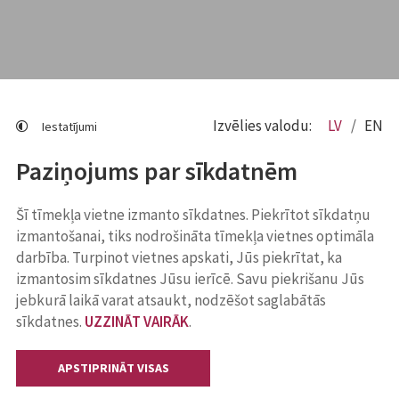
Izvēlies valodu:
LV
EN
Iestatījumi
Paziņojums par sīkdatnēm
Šī tīmekļa vietne izmanto sīkdatnes. Piekrītot sīkdatņu
izmantošanai, tiks nodrošināta tīmekļa vietnes optimāla
darbība. Turpinot vietnes apskati, Jūs piekrītat, ka
izmantosim sīkdatnes Jūsu ierīcē. Savu piekrišanu Jūs
jebkurā laikā varat atsaukt, nodzēšot saglabātās
sīkdatnes.
UZZINĀT VAIRĀK
.
APSTIPRINĀT VISAS