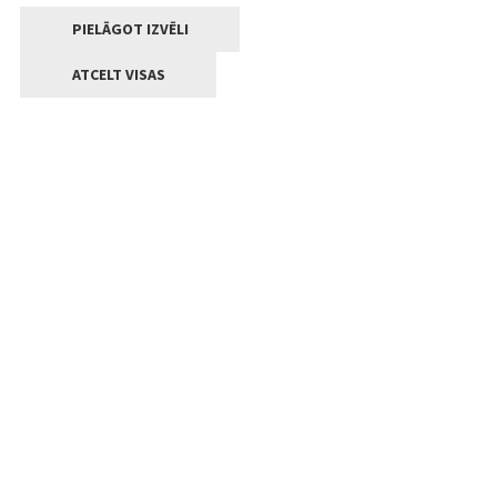
PIELĀGOT IZVĒLI
ATCELT VISAS
Kontakti
Jelgavas valstpilsētas pašvaldība
Lielā iela 11, Jelgava, LV-3001
+371 63005522
pasts@jelgava.lv
Klientu apkalpošana