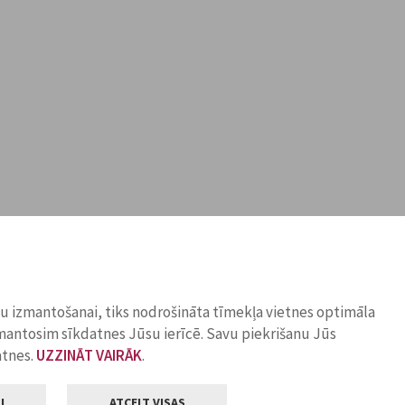
ņu izmantošanai, tiks nodrošināta tīmekļa vietnes optimāla
zmantosim sīkdatnes Jūsu ierīcē. Savu piekrišanu Jūs
atnes.
UZZINĀT VAIRĀK
.
I
ATCELT VISAS