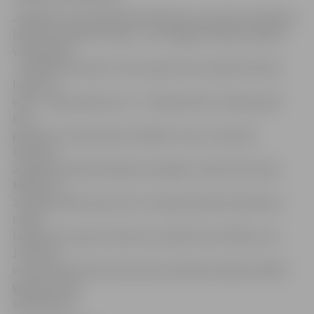
Jāpiebilst, ka Ozolskvērā atklāts jau otrais āra trenažieru
laukums pilsētā. Pirmais – pie Jelgavas Vakara (maiņu)
vidusskolas
– atklāts decembrī. Taču šovasar tiks izveidoti vēl divi
laukumi:
viens – Raiņa parkā, otrs – Stacijas ielā 13. Raiņa parkā
būs
gan bērnu rotaļu, gan trenažieru zona, un jaunais
laukums
atradīsies līdzās parkā jau esošajam rotaļu laukumam
Mātera un
Sudrabu Edžus ielas stūrī. Stacijas ielā būs tikai bērnu
rotaļu
laukums. Šos abus laukumus veidos SIA «GoPlay» par
13 331,02
eiro bez PVN. Šiem laukumiem saskaņā ar līgumu jābūt
gataviem līdz
septembrim.