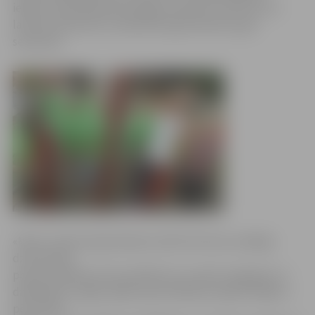
iekļaut savā ikdienas pastaigu maršrutā. Jāuzsver, ka
laukuma elementi ir piemēroti gan bērniem, gan
senioriem.
«Mums visiem kopā izdevies radīt vēl vienu veselīga
dzīvesveida
popularizēšanas vietu pilsētā, kur, pareizi vingrojot un
darbojoties, atgūt spēkus pēc ikdienas rūpēm! Kādam –
pēc darba,