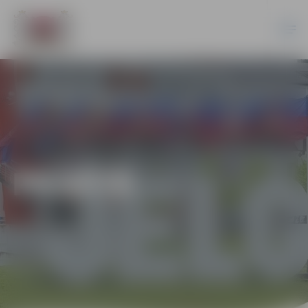
PILSĒTĀ