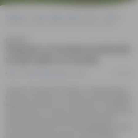
Sākumlapa
Portāla “Jelgavas Vēstnesis” arhīvs
Pilsētā
Vingrojot un kustoties Ozolskvērā var gūt spēku un izturību
Klausīties
Vingrojot un kustoties Ozolskvērā
var gūt spēku un izturību
17/07/2015
Pilsētā
Portāla “Jelgavas Vēstnesis” arhīvs
«Man ārsts ieteica daudz kustēties – dienā vismaz divus
kilometrus nostaigāt –, bet, domāju, turpmāk staigāšanu
daļēji varētu aizvietot ar šo velotrenažieri – ērti apsēdies,
atbalsti muguru un minies!» par labu atzīstot ierīkoto āra
vingrošanas laukumu Ozolskvērā, saka pensionārs
Vincents. Viņam piekrīt arī citi vecāka gadagājuma cilvēki,
paužot apņēmību jauno laukumu, tajā pavingrojot,