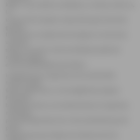
kādam – pēc mazbērnu auklēšanas, un mēs jau zinām, ka,
lai
izskrietu līdzi mazajiem, nepieciešams gan možs prāts,
gan laba
fiziskā forma. Lai šajā laukumā vingrojot un izkustoties
varam gūt
spēku un izturību!» laukuma atklāšanas pasākumā
norādīja Jelgavas
domes priekšsēdētājs Andris Rāviņš.
Iemēģināt jaunos vingrošanas rīkus profesionālas
treneres vadībā
šodien varēja ikviens, un drosmīgākās bija Jelgavas
Pensionāru
biedrības kundzes, kuras ikdienā tiekas arī vingrošanas
nodarbībās
pie pasniedzējas Aijas Innes. «Mums biedrībā kopumā ir
piecas
vingrošanas grupas vidēji pa 15 cilvēkiem katrā. Šis