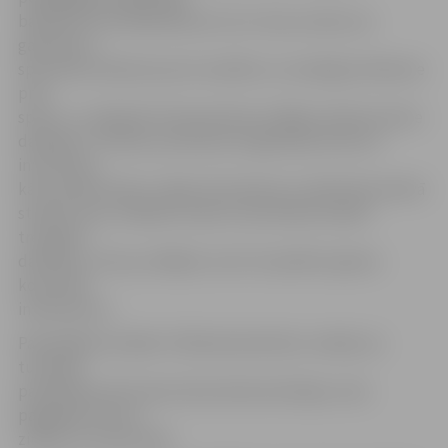
bakalaure Ilze Rašenbauma-Līce. Viņa uzsvēra, ka
galvenais ir
sportiska attieksme pret veselību un veselīga attieksme
pret
sportu, un labprāt interesentiem izrādīja, kā katra ierīce
darbojas. «Protams, pie katras vingrošanas ierīces ir
instrukcija,
kā to pareizi lietot, tāpat tā izvietota uz lielā informatīvā
stenda, taču cilvēkam tomēr ir ļoti būtiski redzēt
trenažieri
darbībā,» tā viņa, atklājot, ka arī turpmāk ir gatava
konsultēt
interesentus.
Pašvaldības iestāde «Pilsētsaimniecība» norāda, ka
turpmāk
paredzētas vēl vismaz divas demonstrācijas, taču
pagaidām vēl nav
zināmi to norises laiki.