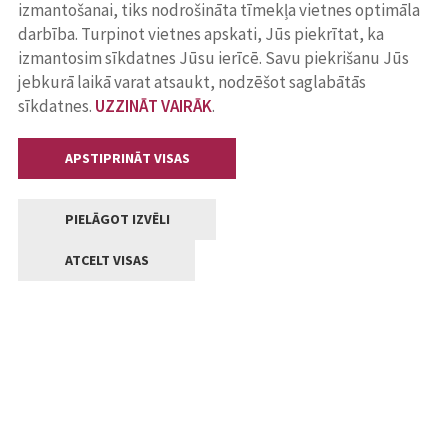
izmantošanai, tiks nodrošināta tīmekļa vietnes optimāla
darbība. Turpinot vietnes apskati, Jūs piekrītat, ka
izmantosim sīkdatnes Jūsu ierīcē. Savu piekrišanu Jūs
jebkurā laikā varat atsaukt, nodzēšot saglabātās
sīkdatnes.
UZZINĀT VAIRĀK
.
APSTIPRINĀT VISAS
PIELĀGOT IZVĒLI
ATCELT VISAS