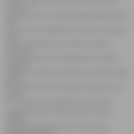
kustēties vajag, un es jau redzu, kuras ierīces varētu
izmantot,»
vērtē Aijas kundze, kura, vēlāk iemēģinot pedāļu mīšanu,
atzīst:
«Tas ir tas, kas man vajadzīgs!» Viņa smej, ka uz soliņa pat
varētu
uzlikt zīmīti «Rezervēts», jo, tā kā dzīvo netālu, te
nākšot bieži.
Arī viņas draudzene Rita ir apņēmības pilna līdztekus
staigāšanai
fizisko formu uzlabot jaunajā laukumā. «Vienīgi būs jānāk
agrāk no
rīta, kamēr bērnu vēl nav rotaļlaukumā. Bērniem jau arī
patīk šīs
ierīces, tāpēc tās būs noslogotas,» spriež kundzes.
Lai jelgavnieki zinātu, kā pareizi vingrot, laukuma
atklāšanā
paraugdemonstrējumus sniedza trenere Sporta
pedagoģijas akadēmijas