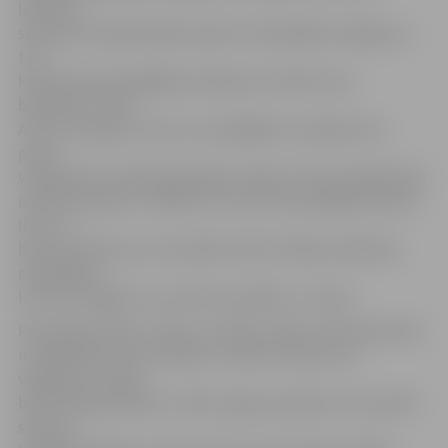
laukums
senioriem nepašaubāmi pavērs vēl plašākas iespējas, jo
te ir
krietni daudzveidīgāks aprīkojums nekā mums
biedrībā,» vērtē
A.Inne. Viņa gan uzsver, ka svarīgākais, kas jāatceras:
pirms
vingrošanas noteikti jāiesildās, tāpat arī ierīces jāiemācās
izmantot pareizi. «Šodien to visu mums parādīja trenere
Ilze, un
būtu ļoti labi, ja arī turpmāk notiktu tādas praktiskas
nodarbības,
lai seniori apgūtu visu ierīču specifiku,» tā viņa.
Pensionāres Rita un Aija, no malas vērojot, kā Ozolskvērā
uzstādītās ierīces izmantot, vērtē, ka viens otrs
vingrojums viņām
būtu īpaši piemērots. «Man mugura operēta, roku aprīlī
salauzu –