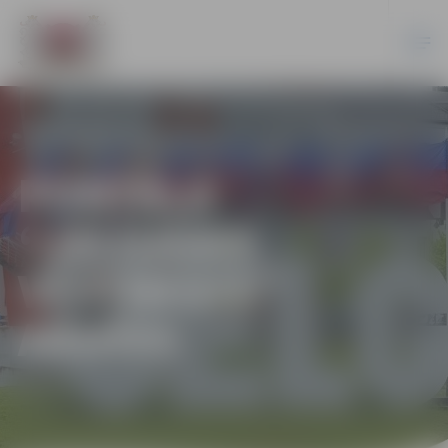
PORTĀLA
“JELGAVAS
VĒSTNESIS”
ARHĪVS