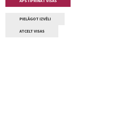
APSTIPRINĀT VISAS
PIELĀGOT IZVĒLI
ATCELT VISAS
Kontakti
Jelgavas valstpilsētas pašvaldība
Lielā iela 11, Jelgava, LV-3001
+371 63005522
pasts@jelgava.lv