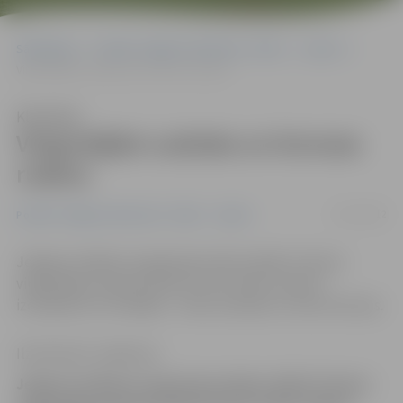
Sākumlapa
Portāla “Jelgavas Vēstnesis” arhīvs
Sports
Vingrotājām sudraba un bronzas rudens
Klausīties
Vingrotājām sudraba un bronzas
rudens
21/11/2012
Portāla “Jelgavas Vēstnesis” arhīvs
Sports
Jelgavas mākslas vingrošanas kluba «Baltic Flower»
vingrotājas starptautiskā turnīrā «Zelta rudens»
izcīnījušas trīs medaļas – divas sudraba un vienu bronzas.
Ilze Knusle-Jankevica
Jelgavas mākslas vingrošanas kluba «Baltic Flower»