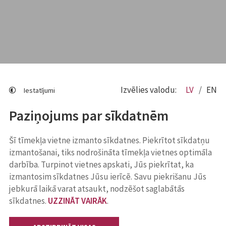
Izvēlies valodu:
LV
EN
Iestatījumi
Paziņojums par sīkdatnēm
Šī tīmekļa vietne izmanto sīkdatnes. Piekrītot sīkdatņu
izmantošanai, tiks nodrošināta tīmekļa vietnes optimāla
darbība. Turpinot vietnes apskati, Jūs piekrītat, ka
izmantosim sīkdatnes Jūsu ierīcē. Savu piekrišanu Jūs
jebkurā laikā varat atsaukt, nodzēšot saglabātās
sīkdatnes.
UZZINĀT VAIRĀK
.