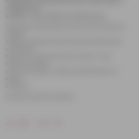
vingrotājas starptautiskā turnīrā «Zelta rudens»
izcīnījušas trīs
medaļas – divas sudraba un vienu bronzas.
Vingrotājas Jūlijas Galkinas mamma Kristīne stāsta, ka
sudraba
medaļu sacensībās Ukrainā Latvijas dzimšanas dienā
izcīnīja Zlata
Karpoviča un Alise Lazareva, bet bronzas – Anna
Murikova. Savukārt
ceturto vietu ieguva J.Galkina, Karolīna Mizūne un
Renāte
Kurbatova.
Sportistes trenē Irina Smelova.
Drukāt
Dalīties