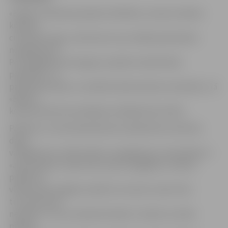
«Kā pēc notikušā, piesakot atlīdzību, atzina no bebra
kodiena
cietušais kungs, uzbrukums viņu tiešām pārsteidzis
nesagatavotu.
Pēc negadījuma kungs jau saņēmis medicīnisko
palīdzību, un
paliekošas sekas uz veselību bebra kodums neatstās,» tā
«Baltas»
korporatīvās komunikācijas vadītāja Anita Irbīte.
Pārtikas un veterinārā dienesta sabiedrisko attiecību
daļas
vadītāja Anna Joffe skaidro, ka gadījumos, kad pilsētu ir
«apciemojuši» meža zvēri, pats svarīgākais ir nekrist
panikā un
vēlams pēc iespējas mazāk tos traucēt, neiet tiem
tuvumā, kā arī
neaiztikt. «Tas, ka meža dzīvnieks ir iznācis no meža
pilsētā,