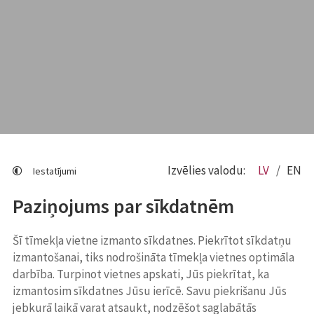
Izvēlies valodu:
LV
EN
Iestatījumi
Paziņojums par sīkdatnēm
Šī tīmekļa vietne izmanto sīkdatnes. Piekrītot sīkdatņu
izmantošanai, tiks nodrošināta tīmekļa vietnes optimāla
darbība. Turpinot vietnes apskati, Jūs piekrītat, ka
izmantosim sīkdatnes Jūsu ierīcē. Savu piekrišanu Jūs
jebkurā laikā varat atsaukt, nodzēšot saglabātās