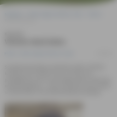
Sākumlapa
Portāla “Jelgavas Vēstnesis” arhīvs
Pilsētā
Vīrietim iekož bebrs
Klausīties
Vīrietim iekož bebrs
13/05/2015
Pilsētā
Portāla “Jelgavas Vēstnesis” arhīvs
Šonedēļ apdrošināšanas sabiedrības «Balta» atlīdzību
kontaktu centrs saņēmis zvanu no vīrieša, kurš,
pastaigājoties ar savu suni pa Jelgavas parku, piedzīvojis
neparastu gadījumu – viņam no krūmiem uzbrucis bebrs
un sakodis kāju, informē apdrošināšanas kompānija.