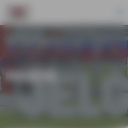
PILSĒTĀ