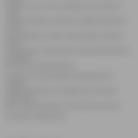
nozīmē, ka tas ir vesels un spēcīgs, jo slimi dzīvnieki
nekad
neiznāktu pilsētā, tie tieši ielīstu dziļāk meža biezoknī
nost no
visas sabiedrības,» stāsta A.Joffe, piebilstot: pamanot
pilsētā
meža dzīvnieku, nepieciešams zvanīt konkrētās pilsētas
pašvaldības
policijai vai arī meža dienestam.
Interesanti, ka apdrošināšanas kompānija «Balta»
saņēmusi
atlīdzības pieteikumus arī gadījumos, kad cilvēku
sakodis kaķis,
bebrs, zirgs, čūska, dēle un citi dzīvnieki vai kukaiņi.
Ilustrācija: lv.wikipedia.org