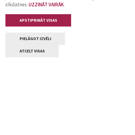
sīkdatnes.
UZZINĀT VAIRĀK
.
APSTIPRINĀT VISAS
PIELĀGOT IZVĒLI
ATCELT VISAS
Kontakti
Jelgavas valstpilsētas pašvaldība
Lielā iela 11, Jelgava, LV-3001