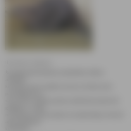
Ilze Knusle-Jankevica
Šonedēļ apdrošināšanas sabiedrības «Balta»
atlīdzību
kontaktu centrs saņēmis zvanu no vīrieša, kurš,
pastaigājoties ar
savu suni pa Jelgavas parku, piedzīvojis neparastu
gadījumu – viņam
no krūmiem uzbrucis bebrs un sakodis kāju, informē
apdrošināšanas
kompānija.