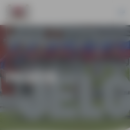
PILSĒTĀ