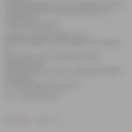
par izlasītajām grāmatām, bet Silvija Dālmane visvairāk ir
iecienījusi ikmēneša Jauno grāmatu dienas, lai tur
smeltos idejas
aizvien jaunai lasāmvielai.
Pasākuma laikā čaklās lasītājas no sava
plašā izlasīto grāmatu skaita izvēlējās arī sev tīkamāko,
ko
ieteikt izlasīt citiem. Gan iepazīties ar lasītāju
ieteikumiem, gan
ieteikt kādu grāmatu citiem var Zinātniskās bibliotēkas
abonementā
izvietotajā Lasītāju iedvesmas kokā.
Foto: no bibliotēkas arhīva
Drukāt
Dalīties