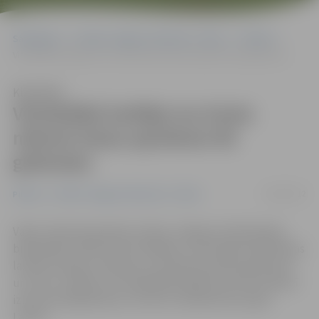
Sākumlapa
Portāla “Jelgavas Vēstnesis” arhīvs
Pilsētā
Visčaklākā lasītāja Ina Ozola mēnesī izlasa apmēram 60 grāmatas
Klausīties
Visčaklākā lasītāja Ina Ozola
mēnesī izlasa apmēram 60
grāmatas
24/04/2012
Pilsētā
Portāla “Jelgavas Vēstnesis” arhīvs
Vakar, Pasaules grāmatu dienā, Jelgavas Zinātniskajā
bibliotēkā (JZB) sveikti čaklākie un aktīvākie bibliotēkas
lasītāji. Sekojot tradīcijai, viņi dāvanā saņēma grāmatas
un rozes. Izrādās, ka visčaklākā lasītāja Ina Ozola mēnesī
izlasa pat 60 grāmatas, informē JZB pārstāve Ligita
Lapiņa.