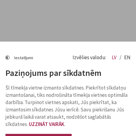
Izvēlies valodu:
LV
EN
Iestatījumi
Paziņojums par sīkdatnēm
Šī tīmekļa vietne izmanto sīkdatnes. Piekrītot sīkdatņu
izmantošanai, tiks nodrošināta tīmekļa vietnes optimāla
darbība. Turpinot vietnes apskati, Jūs piekrītat, ka
izmantosim sīkdatnes Jūsu ierīcē. Savu piekrišanu Jūs
jebkurā laikā varat atsaukt, nodzēšot saglabātās
sīkdatnes.
UZZINĀT VAIRĀK
.