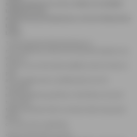
saņēma grāmatas un rozes. Izrādās, ka visčaklākā
lasītāja Ina Ozola
mēnesī izlasa pat 60 grāmatas, informē JZB pārstāve
Ligita
Lapiņa.
Tradīcija šajā dienā dāvināt grāmatas un
rozes aizsākusies ar kādu senu kataloniešu leģendu, kas
vēsta, kā
Svētais Juris uzveicis pūķi, lai glābtu princesi. Vietā, kur
pūķa
asinis nopilēja zemē, uzziedēja skaista roze. Šis
varoņdarbs
simbolizē gaismas, gudrības un mīlestības uzvaru pār
tumsonību,
tādēļ 23. aprīlī jeb Svētā Jura dienā cilvēki visā pasaulē
dāvina
cits citam rozes un grāmatas.
«Mums ir liels prieks, ka arī tik