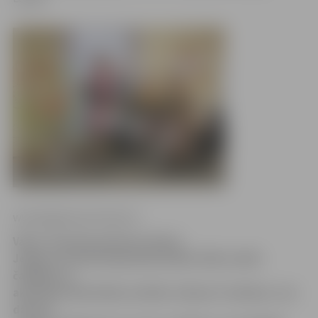
www.jelgavasvestnesis.lv
Vakar, Pasaules grāmatu dienā,
Jelgavas Zinātniskajā bibliotēkā (JZB) sveikti
čaklākie un
aktīvākie bibliotēkas lasītāji. Sekojot tradīcijai, viņi
dāvanā