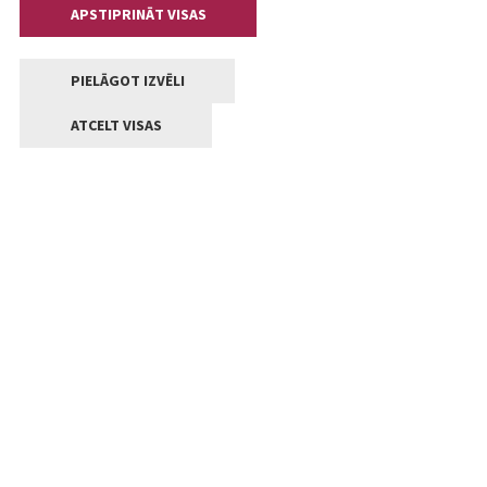
APSTIPRINĀT VISAS
PIELĀGOT IZVĒLI
ATCELT VISAS
Kontakti
Jelgavas valstpilsētas pašvaldība
Lielā iela 11, Jelgava, LV-3001
+371 63005522
pasts@jelgava.lv