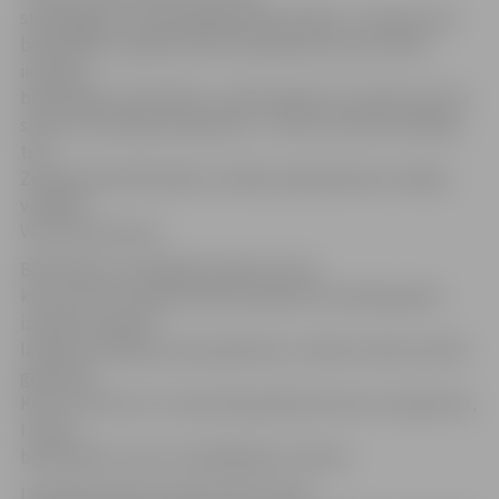
steidzīgajā un saspringtajā laikā lasītāji ir uzticīgi mūsu
bibliotēkai, regulāri seko līdzi grāmatu jaunumiem,
iesaistās
bibliotēkas aktivitātēs, turklāt pagūst arī izlasīt ļoti ielu
skaitu šeit pieejamo grāmatu,» sveicot aktīvās lasītājas,
teic
Zinātniskās bibliotēkas Lasītāju apkalpošanas nodaļas
vadītāja
Vivita Armanoviča.
Bibliotēkas visčaklākā lasītāja I.Ozola,
kura arī pirms apbalvošanas pasākuma nelaida garām
izdevību paņemt
lasīšanai vairākas jaunas grāmatas, mēnesī izlasot pat 60
grāmatas.
Kaut arī pati teic, ka daudzās grāmatas lasot visa ģimene,
I.Ozola
bibliotēkā ir viens no biežākajiem viesiem.
Lasāmās grāmatas pārdomāti izvēlas