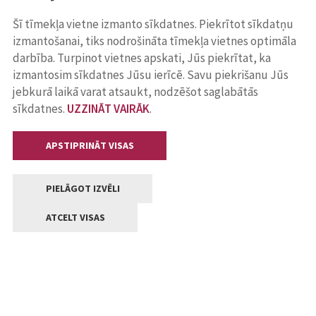
Šī tīmekļa vietne izmanto sīkdatnes. Piekrītot sīkdatņu
izmantošanai, tiks nodrošināta tīmekļa vietnes optimāla
darbība. Turpinot vietnes apskati, Jūs piekrītat, ka
izmantosim sīkdatnes Jūsu ierīcē. Savu piekrišanu Jūs
jebkurā laikā varat atsaukt, nodzēšot saglabātās
sīkdatnes.
UZZINĀT VAIRĀK
.
APSTIPRINĀT VISAS
PIELĀGOT IZVĒLI
ATCELT VISAS