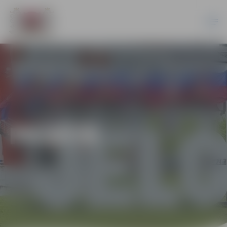
PILSĒTĀ