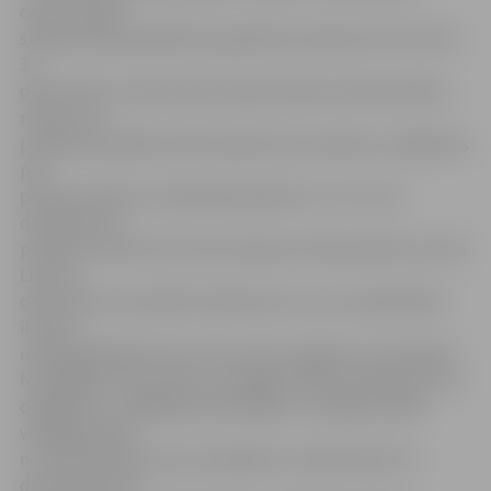
centra otrajā
stāvā aicināti piedalīties piparkūku darbnīcā. No 19. līdz
31.
decembrim centrā varēs sastapt laipnos Ziemassvētku
rūķus, kuri
pircējiem palīdzēs salikt iepirkumus maisiņos, rūpējoties
par
pircēju smaidu un labo garastāvokli. 21., 22. un 23.
decembrī no
pulksten 16 līdz 20 centrā viesosies Ziemassvētku vecītis.
Līdz 20.
decembrim norisinās fotokonkurss, kur var piedalīties
ikviens,
nofotografējoties pie «Vivo centra» eglītes un ievietojot
fotogrāfiju «Vivo centra» sociālajos tīklos facebook.lv vai
draugiem.lv, tādējādi pretendējot uz iespēju laimēt
vērtīgas balvas
no tirdzniecības centra veikaliem. Savukārt līdz 31.
decembrim pie