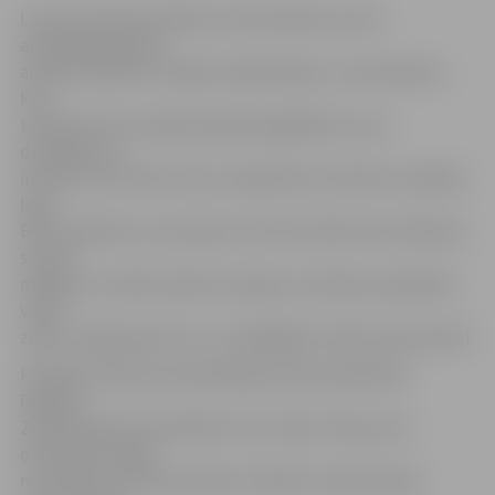
Līdz pat Ziemassvētkiem tirdzniecības centra
apmeklētāji laipni
aicināti atbalstīt vietējos mājražotājus un amatniekus,
kuri
tirdziņā centra telpās piedāvā iegādāties savus
darinājumus,
informē, SIA «Rimi Latvia» sabiedrisko attiecību vadītāja
Inga
Bite, piebilstot, ka pircēji, kuriem aktuāli atrast dāvanas
saviem
mīļajiem, noteikti patiks sirsnīgu vecmāmiņu pašadītas
vilnas
zeķes, mājas gardumi un citi gādīgām rokām tapuši darbi.
Paralēli tirdziņam apmeklētāji aicināti piedalīties
īpašajās
Ziemassvētku aktivitātēs. Katru dienu līdz pat 23.
decembrim laikā
no pulksten 18 līdz pulksten 19 bērni tirdzniecības