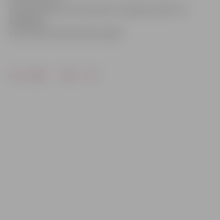
tirdzniecības centra ikvienam ir iespēja noskatīt un
iegādāties
savu krāšņo Ziemassvētku eglīti.
Drukāt
Dalīties