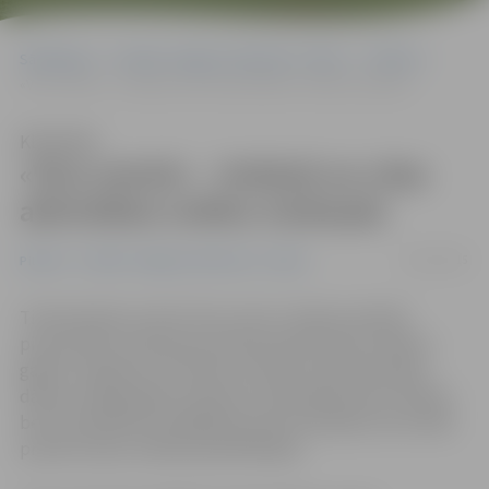
Sākumlapa
Portāla “Jelgavas Vēstnesis” arhīvs
Pilsētā
«Vivo centrā» – tirdziņš un citas aktivitātes svētku noskaņās
Klausīties
«Vivo centrā» – tirdziņš un citas
aktivitātes svētku noskaņās
18/12/2015
Pilsētā
Portāla “Jelgavas Vēstnesis” arhīvs
Tirdzniecības centrā «Vivo centrs» (Katoļu ielā 18)
pirmssvētku noskaņa jau jūtama pilnā sparā. Svētkus
gaidot, tajā katrs var atrast ne tikai sev piemērotāko
dāvanu mājražotāju tirdziņā un lielveikala preču klāstā,
bet arī piedalīties dažādās jautrās atrakcijās, kas sevišķi
priecēs mazos veikala apmeklētājus.