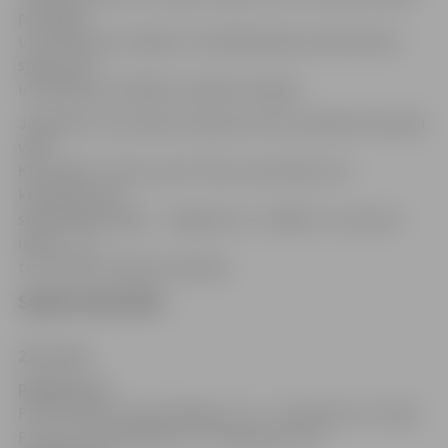
pusfinālā
un cīnīties par medaļu. Pusfinālā iekļūs pirmās dienas
spēļu četri
uzvarētāji, kas tālāk arī sadalīs medaļas.
Jāpiebilst, ka Latvijas čempiones tiks noskaidrotas aprīļa
vidū.
Kā norāda J.Leitis, par šo titulu sacentīsies trīs
komandas, kas
spēlē Baltijas līgā – «Jelgava/LU», «Babīte» un junioru
izlase – un
trīs studentu līgas komandas.
Spēļu kalendārs
29. marts
Pulksten 16
F1 VC «Kommunalnik Mogilev» (1) – «Famila/Voru» VK (8)
F3 Tartu universitāte (3) – «Minchanka» (6)