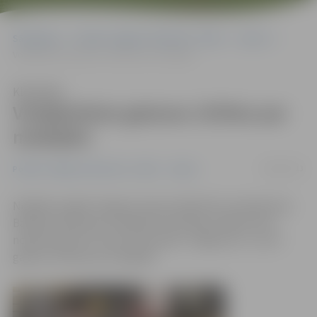
Sākumlapa
Portāla “Jelgavas Vēstnesis” arhīvs
Sports
Volejbolistes gatavas cīnīties par medaļām
Klausīties
Volejbolistes gatavas cīnīties par
medaļām
28/03/2013
Portāla “Jelgavas Vēstnesis” arhīvs
Sports
Nedēļas nogalē Jelgavas Sporta hallē tiks noskaidrotas
Baltijas čempiones volejbolā. Skatītāju atbalsts būs
nepieciešams arī mūsu komandai «Jelgava/LU», kas ir
gatava cīnīties par medaļām.