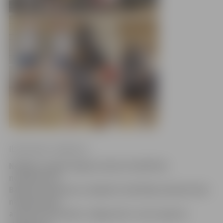
Ilze Knusle-Jankevica
Nedēļas nogalē Jelgavas Sporta hallē tiks
noskaidrotas
Baltijas čempiones volejbolā. Skatītāju atbalsts būs
nepieciešams
arī mūsu komandai «Jelgava/LU», kas ir gatava