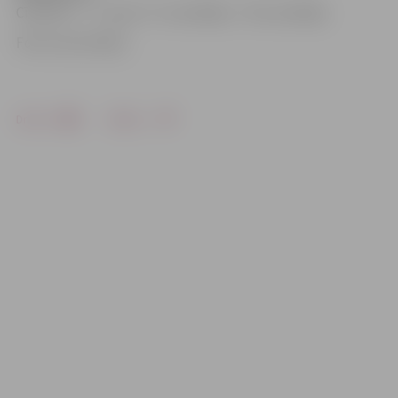
Cīņa par 1. – 2. vietu: F7 uzvarētājs – F8 uzvarētājs
Foto: Ivars Veiliņš
Drukāt
Dalīties