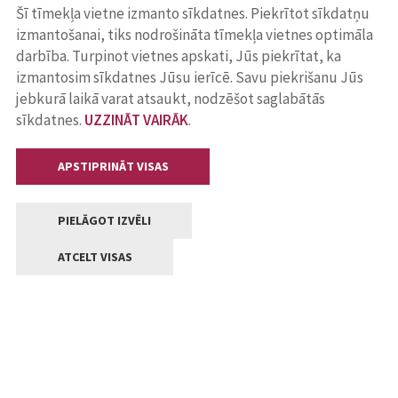
Šī tīmekļa vietne izmanto sīkdatnes. Piekrītot sīkdatņu
izmantošanai, tiks nodrošināta tīmekļa vietnes optimāla
darbība. Turpinot vietnes apskati, Jūs piekrītat, ka
izmantosim sīkdatnes Jūsu ierīcē. Savu piekrišanu Jūs
jebkurā laikā varat atsaukt, nodzēšot saglabātās
sīkdatnes.
UZZINĀT VAIRĀK
.
APSTIPRINĀT VISAS
PIELĀGOT IZVĒLI
ATCELT VISAS