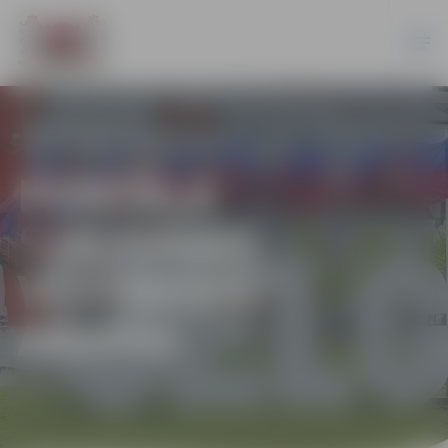
PORTĀLA
“JELGAVAS
VĒSTNESIS”
ARHĪVS