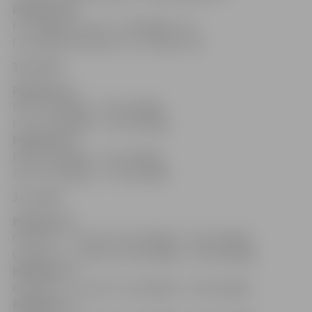
Pulksten 18
F2 «Jelgava/LU» (2) – SK «Babīte» (7)
F4 «Achema» KKSC (4) – VC «Atlant» (5)
30. marts
Pulksten 11
F5 F1 zaudētājs – F4 zaudētājs
F7 F1 uzvarētājs – F4 uzvarētājs
Pulksten 13
F6 F2 zaudētājs – F3 zaudētājs
F8 F2 uzvarētājs – F3 uzvarētājs
31. marts
Pulksten 11
Cīņa par 7. – 8. vietu: F5 zaudētājs – F6 zaudētājs
Cīņa par 5. – 6. vietu: F5 uzvarētājs – F6 uzvarētājs
Pulksten 13
Cīņa par 3. – 4. vietu: F7 zaudētājs – F8 zaudētājs
Pulksten 15