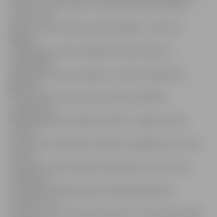
«izliktas» ar otro numuru, tāpēc pretī dabūs septīto
numuru, kas
šoreiz ir otra Latvijas komanda «Babīte». «Līdz šim
Babītes
volejbolistes mums ir bijušas ērts pretinieks, jo
savstarpējās
spēlēs esam viņas uzvarējuši,» norāda «Jelgava/LU»
galvenais
treneris Jānis Leitis. Viņš zina teikt, ka Babītes
volejbolistes
finālam gatavojas rūpīgi un plāno uz Jelgavu atvest
futbola
komandu, kas atbalstīs meitenes svarīgajā cīņā. «Grūti ir
kaut ko
prognozēt, jo šīm spēlēm būs pavisam cits svars, bet
vienīgais, ko
varu pateikt: jelgavniekiem ir jāpārbļauj Babītes
futbolisti,» tā
treneris. Viņš sev izvirzījis uzdevumu: ar komandu iekļūt