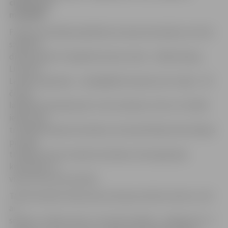
cīnīties par
medaļām.
Fināla sacensībās piedalīsies astoņas komandas, kas tiks
sadalītas
divās grupās. Pirmajā būs katras valsts – Baltkrievijas,
Lietuvas,
Latvijas, Igaunijas – spēcīgākā komanda, bet otrajā – vēl
četras
labākās komandas pēc turnīra tabulas. Līdz ar to finālā
iekļuvušas
trīs Baltkrievijas komandas, kas kopvērtējumā ierindojas
pirmajā
trijniekā, divas Latvijas komandas, divas Igaunijas
komandas un
viena Lietuvas komanda.
Tad komandas tiksies pēc principa: pirmā ar astoto, otrā
ar
septīto, trešā ar sesto, ceturtā ar piekto. «Jelgava/LU» ir