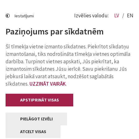
Izvēlies valodu:
LV
EN
Iestatījumi
Paziņojums par sīkdatnēm
Šī tīmekļa vietne izmanto sīkdatnes. Piekrītot sīkdatņu
izmantošanai, tiks nodrošināta tīmekļa vietnes optimāla
darbība. Turpinot vietnes apskati, Jūs piekrītat, ka
izmantosim sīkdatnes Jūsu ierīcē. Savu piekrišanu Jūs
jebkurā laikā varat atsaukt, nodzēšot saglabātās
sīkdatnes.
UZZINĀT VAIRĀK
.
APSTIPRINĀT VISAS
PIELĀGOT IZVĒLI
ATCELT VISAS