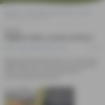
Sākumlapa
Portāla “Jelgavas Vēstnesis” arhīvs
Pilsētā
Zāģējot malku, savaino pirkstus
Klausīties
Zāģējot malku, savaino pirkstus
15/12/2014
Pilsētā
Portāla “Jelgavas Vēstnesis” arhīvs
Pagājušajā piektdienā kāds 31 gadu vecs vīrietis Jelgavā,
zāģējot mājās ar fleksi malku, nopietni straumēja divus
kreisās rokas pirkstus, informē Neatliekamās
medicīniskās palīdzības dienests.