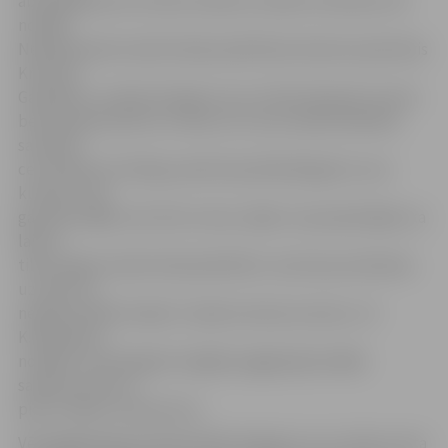
abos gadījumos cietušo atrada tuvinieki vai kaimiņi. Kā
norāda
Neatliekamās medicīniskās palīdzības dienesta pārstāvis
Kristians
Galanders, otrdien 67 gadus vecs vīrietis bija pēc insulta
bezsamaņā nokritis uz ielas, kur viņu atrada radinieki,
savukārt
ceturtdien ko līdzīgu piedzīvoja kāda 80 gadus veca
kundze. Viņa
gan bija mājās, bet dzīvo viena, tāpēc viņai palaimējās, ka
laikus
tika sniegta medicīniskā palīdzība. «Ķermeņa atdzišana
uz ielas vai
neapkurinātās telpās ir tipiska ziemas sezonai,» tā
K.Galanders,
norādot, ka Zemgales brigāde pagājušajā nedēļā
saņēmusi četrus
piecus šādus izsaukumus.
Vēl pagājušajā pirmdienā kāds 43 gadus vecs vīrietis cieta