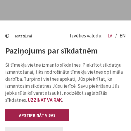
Izvēlies valodu:
LV
EN
Iestatījumi
Paziņojums par sīkdatnēm
Šī tīmekļa vietne izmanto sīkdatnes. Piekrītot sīkdatņu
izmantošanai, tiks nodrošināta tīmekļa vietnes optimāla
darbība. Turpinot vietnes apskati, Jūs piekrītat, ka
izmantosim sīkdatnes Jūsu ierīcē. Savu piekrišanu Jūs
jebkurā laikā varat atsaukt, nodzēšot saglabātās
sīkdatnes.
UZZINĀT VAIRĀK
.
APSTIPRINĀT VISAS