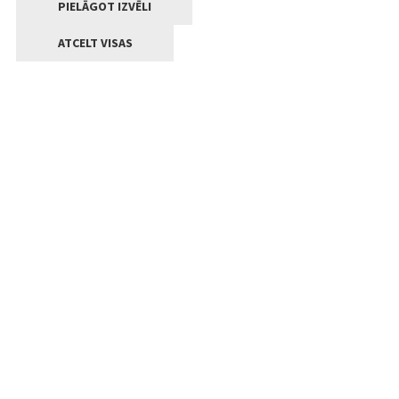
PIELĀGOT IZVĒLI
ATCELT VISAS
Kontakti
Jelgavas valstpilsētas pašvaldība
Lielā iela 11, Jelgava, LV-3001
+371 63005522
pasts@jelgava.lv
Klientu apkalpošana