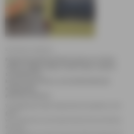
Ilze Knusle-Jankevica
Pagājušajā piektdienā kāds 31 gadu vecs vīrietis
Jelgavā, zāģējot mājās ar fleksi malku, nopietni
straumēja divus
kreisās rokas pirkstus, informē Neatliekamās
medicīniskās
palīdzības dienests.
Vēl pagājušajā nedēļā Jelgavā bijuši divi gadījumi, kad
gados
vecs cilvēks pēc insulta piedzīvojis ķermeņa atdzišanu.
Par laimi,