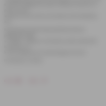
satiksmes negadījumā un guva smadzeņu sasitumu un
pieres traumu –
iereibušo vīrieti notrieca automašīna, kad viņš šķērsoja
ielu.
Neatliekamās medicīniskās palīdzības dienests
pagājušajā nedēļā
uz Jelgavu, Jelgavas un Ozolnieku novadu saņēma 261
izsaukumu, no
kuriem 50 gadījumos cietušais bija guvis traumu.
Ilustrācija no JV arhīva
Drukāt
Dalīties