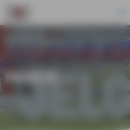
PILSĒTĀ