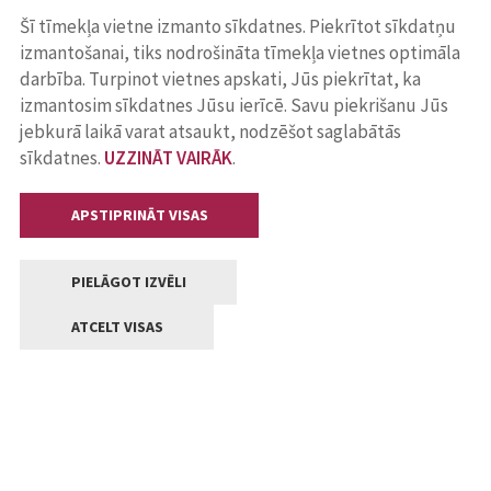
Šī tīmekļa vietne izmanto sīkdatnes. Piekrītot sīkdatņu
izmantošanai, tiks nodrošināta tīmekļa vietnes optimāla
darbība. Turpinot vietnes apskati, Jūs piekrītat, ka
izmantosim sīkdatnes Jūsu ierīcē. Savu piekrišanu Jūs
jebkurā laikā varat atsaukt, nodzēšot saglabātās
sīkdatnes.
UZZINĀT VAIRĀK
.
APSTIPRINĀT VISAS
PIELĀGOT IZVĒLI
ATCELT VISAS