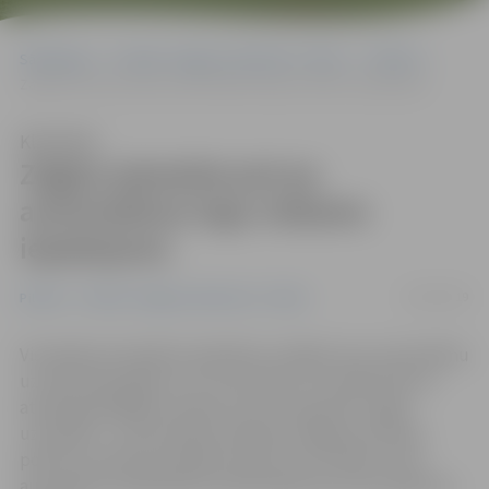
Sākumlapa
Portāla “Jelgavas Vēstnesis” arhīvs
Pilsētā
Zagļus piesaista pat pa automašīnas logu redzams iepakojums
Klausīties
Zagļus piesaista pat pa
automašīnas logu redzams
iepakojums
19/02/2019
Pilsētā
Portāla “Jelgavas Vēstnesis” arhīvs
Visvairāk automašīnu īpašnieki, atstājot savu automašīnu
uz nakti ārā, grēko ar to, ka novieto to tumšā vietā un
atstāj tajā dažādas mantas, kas var piesaistīt zagļu
uzmanību – liecina Valsts policijas Jelgavas iecirkņa
policistu rīkotais drošības audits, kura mērķis ir likt
automašīnu īpašniekiem aizdomāties par sava spēkrata