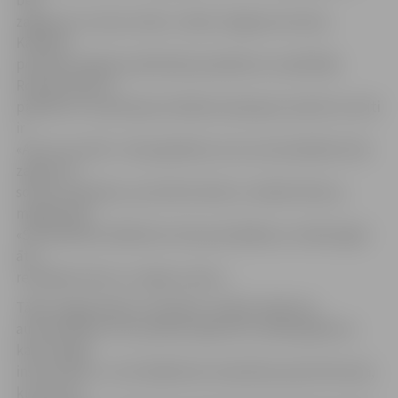
bet
zaglis jau to nevar zināt,» stāsta Jelgavas iecirkņa
Kārtības
policijas nodaļas priekšnieka pienākumu izpildītājs
Romans Dikovs,
piebilstot, ka policijas drošības kampaņas sauklis ne velti
ir
«Auto nav seifs». Viņš papildina, ka no automašīnām tiek
zagtas arī
somas, planšetes, portatīvie datori, mobilie tālruņi,
magnetolas.
«Šīs zādzības lielākoties tiek pastrādātas ar mērķi iegūt
ātri
realizējas lietas un vieglu naudu.»
Tāpat zagļi pievērš uzmanību vecāka izlaiduma
automašīnām. Pērn pilsētā reģistrēti vairāki gadījumi,
kad nozagti
instrumenti, un tie lielākoties atradušies pavecā busiņā,
kuram nav