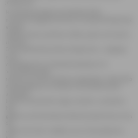
jautājumiem.
No 228 pārbaudītajām automašīnām 42 bija
novietotas neapgaismotā vietā, 13 transportlīdzekļos bija
atstātas
dažādas mantas, piemēram, drēbes, papīri, instrumenti,
sīknauda,
četrās mašīnās bija atstātas vērtīgas lietas – navigācijas
ierīce,
videoreģistrators, fotoaparāta iepakojums. 34
automašīnām nebija
redzams, ka tā būtu aprīkota ar signalizāciju. «Šoferi bieži
neaizdomājas par to, ka kāda no automašīnas salonā
atstātajām
lietām var lieki pievērst zagļu uzmanību. Ir, piemēram,
bijis
gadījums, kad salonā bijusi alkohola pudeles kaste, kuras
dēļ
zaglis izsitis stiklu. Izrādījās, ka tas ir tikai iepakojums,