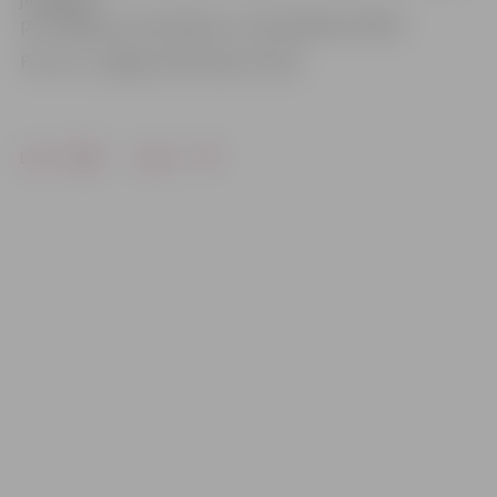
par mājokļa, automašīnas un velosipēda drošību.
Foto: no «Jelgavas Vēstneša» arhīva
Drukāt
Dalīties