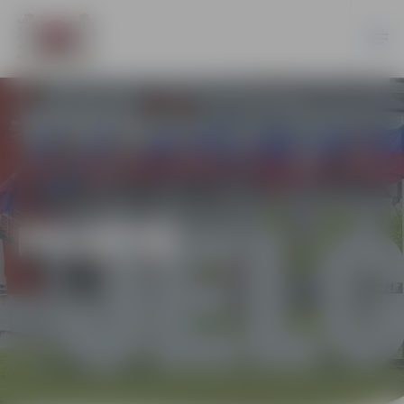
PILSĒTĀ