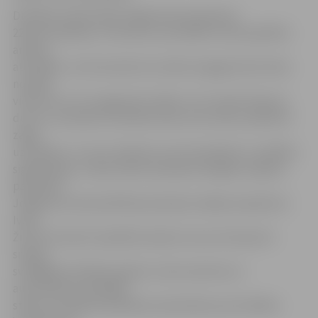
Drošības audita laikā Jelgavā tika apsekotas
228 automašīnas. «Par katru automašīnu tika aizpildīta
anketa,
atzīmējot, vai tā novietota tumšā vai apgaismotā vietā,
nomaļā
vietā vai tur, kur apgrozās cilvēki, vai ir aizvērti logi vai
durvis, vai salonā ir atstātas lietas, kas varētu piesaistīt
zagļu
uzmanību, un vai ir redzams, ka automašīnā ir uzstādīta
signalizācija,» stāsta Valsts policijas Zemgales reģiona
pārvaldes
Jelgavas iecirkņa Kārtības policijas nodaļas inspektore
Iveta
Žirvīte-Šustika. Aizpildīta anketa, kuras otrā pusē ir
sniegti
svarīgākie drošības padomi, tika novietota uz
automašīnas priekšējā
stikla, lai mašīnas īpašnieks aizdomātos par drošības