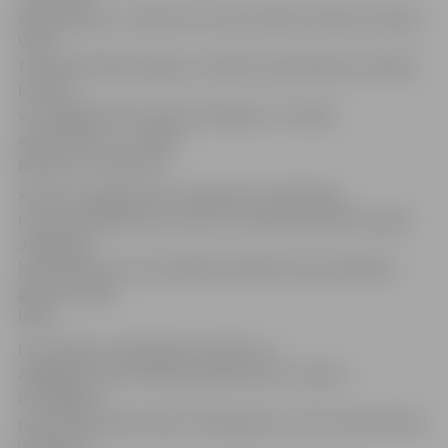
signalizācijas, turklāt instrumenti bijuši redzami pa logu.
Vecie
transportlīdzekļi zagļu uzmanību piesaistījuši arī tāpēc,
ka tiem
var vieglāk atvērt motora pārsegu uz nozagt
akumulatoru – arī šādi
gadījumi ir reģistrēti.
Kopumā Jelgavā pērn reģistrētas 54 zādzības
no automašīnām, kas ir par trim mazāk nekā 2017. gadā.
Jāpiebilst,
ka zādzības no automašīnām biežāk tiek pastrādātas
gada tumšajā
laikā.
Lai uzlabotu sabiedrības drošību un
atgādinātu par drošības pasākumiem, policija
izstrādājusi
prevencijas plānu 2018.–2020. gadam. Līdz šim aktualizēti
jautājumi