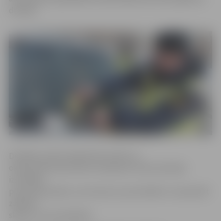
drošību.
Drošības audits pilsētā tika veikts no
oktobra līdz decembrim saskaņā ar Valsts policijas
izstrādāto
prevencijas plānu, kurā viena no prioritātēm ir samazināt
zādzību
skaitu no automašīnām.