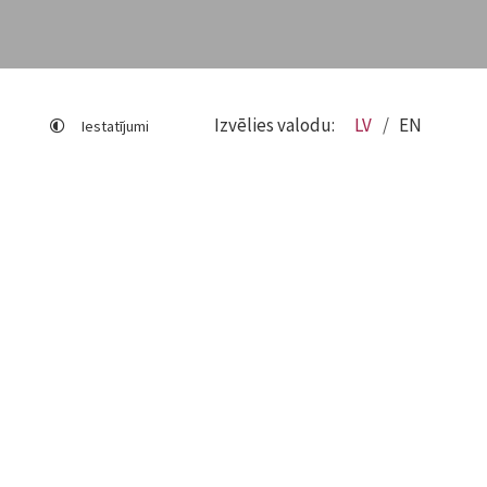
Izvēlies valodu:
LV
EN
Iestatījumi
Lapas karte