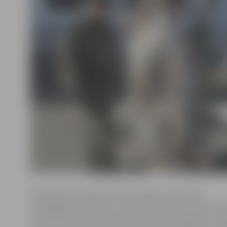
Bataljona komandieris Ilmārs Džeņevs portālam
www.jelgavasvestnesis.lv stāsta, ka bāzei ir autonomā
malkas katlu, kurš ir novecojis, tāpat kā radiatori un c