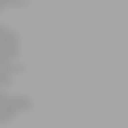
stādīt apmēram
es
tra
kubovska
uzlabojumi
irkums par
 sistēmas
rbi: 3.
 – bruņojuma
ārtā –
tošana.
 ka
cija atbilstoši
ēc saskaņošanas
. Pārējās
umam.