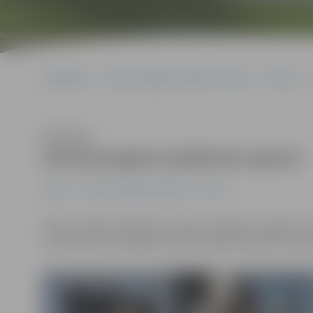
Sākumlapa
Portāla “Jelgavas Vēstnesis” arhīvs
Pilsētā
Klausīties
Zemessargiem pārbūvēs apkuri
Pilsētā
Portāla “Jelgavas Vēstnesis” arhīvs
Valsts atradusi līdzekļus, lai kaut nedaudz uzlabotu 
zemessardzes bataljona bāzē Dambja ielā plānots pār