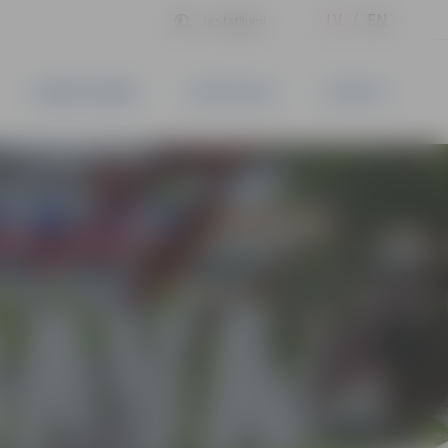
LV
EN
Iestatījumi
UZŅĒMĒJDARBĪBA
PAKALPOJUMI
KONTAKTI