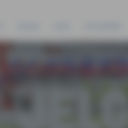
TA
PAŠVALDĪBA
IESTĀDES
KAPITĀLSABIEDRĪBAS