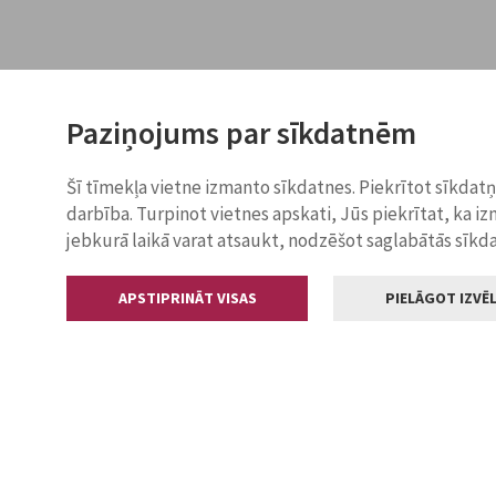
Paziņojums par sīkdatnēm
Šī tīmekļa vietne izmanto sīkdatnes. Piekrītot sīkdat
darbība. Turpinot vietnes apskati, Jūs piekrītat, ka i
jebkurā laikā varat atsaukt, nodzēšot saglabātās sīkd
APSTIPRINĀT VISAS
PIELĀGOT IZVĒL
Kontakti