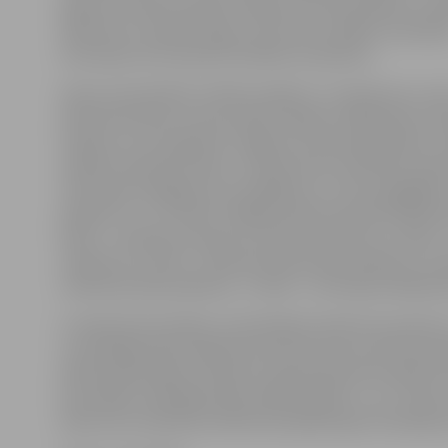
Apkures sistēmu plānots atjaunot. Vēl paredzēts uz
300 metrus stieples žogu, lai tas būtu apkārt visai bāz
teritorijai, kā to paredz drošības nosacījumi.
Valsts aizsardzības militāro objektu un iepirkumu cen
Administratīvās un personāla nodaļas vadītāja Aija Ja
skaidro, ka visi plānotie Jelgavas zemessargu bāzes 
sadalīti septiņās kārtās, un kā pirmais izsludināts iep
teritorijas nožogojuma uzstādīšanu un siltumapgādes
pārbūvi (1. un 2. kārta). Pārējās kārtās paredzēti šādi da
kārtā – tipveida transporta moduļa novietne, 4. kārtā
noliktava, 5. kārtā – administratīvas ēkas pārbūve, 6. k
noliktavas ēkas pārbūve, 7. kārtā – teritorijas labiekār
A.Jakubovska skaidro: izsludinātais iepirkums paredz,
uzvarētājam jāizstrādā būvniecības ieceres dokumentā
kārtās plānotajiem darbiem saskaņošanai būvvaldē. P
būvvaldē uzņēmējam jāizstrādā projekts 1. un 2. kārtai
kārtas tiks realizētas atbilstoši piešķirtajam finansēj