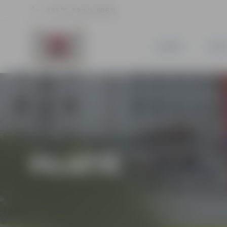
19.5 °C, 3.9 m/s, 60.6 %
JAUNUMI
PILSĒ
PILSĒTĀ