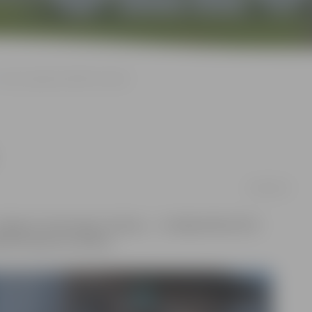
Zemessargiem pārbūvēs apkuri
18/04/2016
Jelgavas zemessargu situāciju, – tuvākajā nākotnē 52.
būvēt apkures sistēmu.