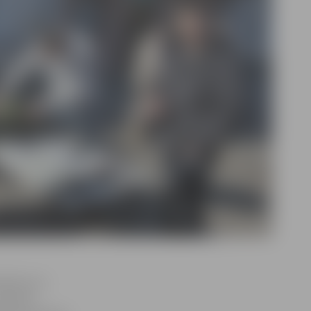
 apkure ar
aurules.