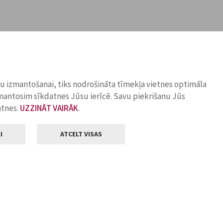
ņu izmantošanai, tiks nodrošināta tīmekļa vietnes optimāla
zmantosim sīkdatnes Jūsu ierīcē. Savu piekrišanu Jūs
atnes.
UZZINĀT VAIRĀK
.
I
ATCELT VISAS
Klientu apkalpošana