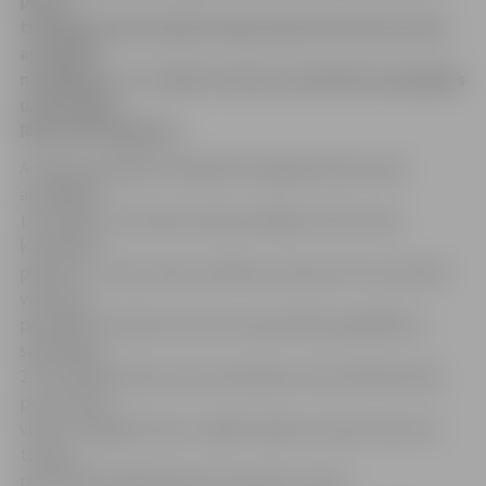
pirmo
trešdaļu (2:0), kad deva labu pamatu drošai uzvarai
arī spēles
noslēgumā – 5:1. Vārti un divas rezultatīvas piespēles
uzbrucējam
Raivim Kurņīginam.
Ar Ogres jaunajiem hokejistiem jelgavnieki jau bija
aizvadījuši
trīs spēles, no kurām neviena nebija ar lielu mūsu
komandas
pārsvaru – divas reizes svinētas uzvaras ar 5:4, no kurām
viena pat
pēcspēles metienos, bet reizi pretinieki apspēlēti ar
saspringtu
2:0. Jau kādu laiku mūsu komanda turnīra tabulā cīnās
par ceturto
vietu ar «Rīga/Prizma», tāpēc skaidrs, ka pret vienu no
turnīra
pastarītēm derēja tikai trīs punktu uzvara.