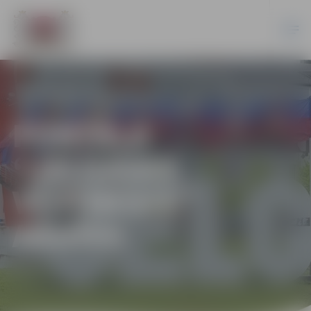
PORTĀLA
“JELGAVAS
VĒSTNESIS”
ARHĪVS