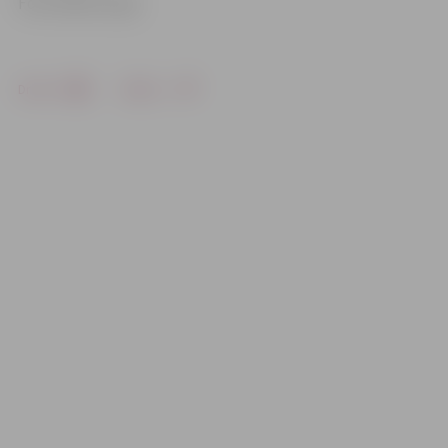
Foto: Raitis Supe
Drukāt
Dalīties