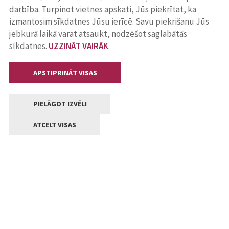
darbība. Turpinot vietnes apskati, Jūs piekrītat, ka
izmantosim sīkdatnes Jūsu ierīcē. Savu piekrišanu Jūs
jebkurā laikā varat atsaukt, nodzēšot saglabātās
sīkdatnes.
UZZINĀT VAIRĀK
.
APSTIPRINĀT VISAS
PIELĀGOT IZVĒLI
ATCELT VISAS
Kontakti