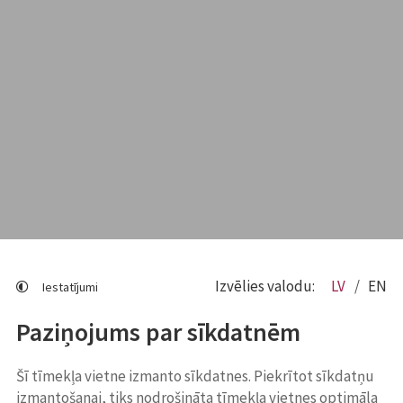
Izvēlies valodu:
LV
EN
Iestatījumi
Paziņojums par sīkdatnēm
Šī tīmekļa vietne izmanto sīkdatnes. Piekrītot sīkdatņu
izmantošanai, tiks nodrošināta tīmekļa vietnes optimāla