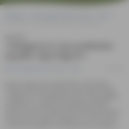
Sākumlapa
Portāla “Jelgavas Vēstnesis” arhīvs
Sports
«Zemgale/LLU» bez problēmām apspēlē «Ogre/Sāga 97»
Klausīties
«Zemgale/LLU» bez problēmām
apspēlē «Ogre/Sāga 97»
17/01/2015
Portāla “Jelgavas Vēstnesis” arhīvs
Sports
Šodien Jelgavas ledus hallē kārtējo Latvijas hokeja
Virslīgas čempionāta regulārās sezonas spēli aizvadīja
«Zemgale/LLU». Svarīgā spēlē, kad pret «Ogre/Sāga 97»
derēja tikai un vienīgi uzvara, jelgavnieki aizvadīja
pārliecinošu pirmo trešdaļu (2:0), kad deva labu pamatu
drošai uzvarai arī spēles noslēgumā – 5:1. Vārti un divas
rezultatīvas piespēles uzbrucējam Raivim Kurņīginam.