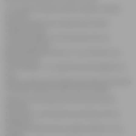
Jau ar spēles pirmajām epizodēm mājinieki uzspieda
savu spēli,
liekot pretiniekiem jau pirmajā minūtē nonākot
mazākumā. To gan
izmantot neizdevās, taču līdz perioda vidum pa
precīzam metienam
padevās Rihardam Remiņam un Jurim Ziemiņam, kas
deva drošu divu
vārtu handikapu – 2:0. Lai gan līdz perioda beigām vārtu
vairs
nebija, situācija priekš mūsējiem bija stabila. Otrā perioda
vidusdaļā komandas pa divām reizēm noraidījās.
Spēles 34. minūtē jelgavnieks Mārtiņš Mežulis guva
komandas
trešos vārtus, kad vienībām laukumā bija pa četriem
hokejistiem.
38. minūtē Vitālijs Gončaruks, glābjot mājinieku vārtus,
pārkāpa