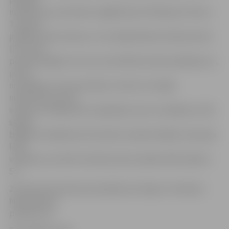
noteikumus pretinieku izgājienā pret Nikolaju Žurkovu.
Tiesnesis
piešķīra soda metienu, ko realizēja Roberts Baranovskis
(3:1). Otrā
perioda beigām viesi veica skaitliskā sastāva pārkāpumu,
par ko
noraidījums, bet pretinieku treneris izturējās
nesportiski, par ko
vienam no hokejistiem vajadzēja izciest noraidījumu līdz
spēles
beigām. Noslēdzošo 20 minūšu ievadā mūsējie izmantoja
lielo
vairākumu, bet 58. minūtē punktu pielika Olafs Aploks –
5:1.
24. datumā savā laukumā spēle pret Ogres «Kurbadu».
Mača sākums
pulksten 15.