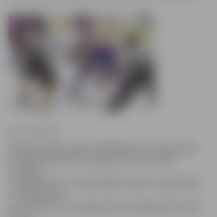
Krišs Upenieks
Šodien Jelgavas ledus hallē kārtējo Latvijas hokeja
Virslīgas čempionāta regulārās sezonas spēli
aizvadīja
«Zemgale/LLU». Svarīgā spēlē, kad pret «Ogre/Sāga
97» derēja tikai
un vienīgi uzvara, jelgavnieki aizvadīja pārliecinošu