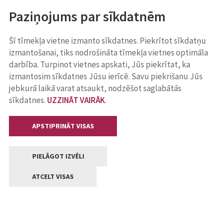
Paziņojums par sīkdatnēm
Šī tīmekļa vietne izmanto sīkdatnes. Piekrītot sīkdatņu
izmantošanai, tiks nodrošināta tīmekļa vietnes optimāla
darbība. Turpinot vietnes apskati, Jūs piekrītat, ka
izmantosim sīkdatnes Jūsu ierīcē. Savu piekrišanu Jūs
jebkurā laikā varat atsaukt, nodzēšot saglabātās
sīkdatnes.
UZZINĀT VAIRĀK
.
APSTIPRINĀT VISAS
PIELĀGOT IZVĒLI
ATCELT VISAS