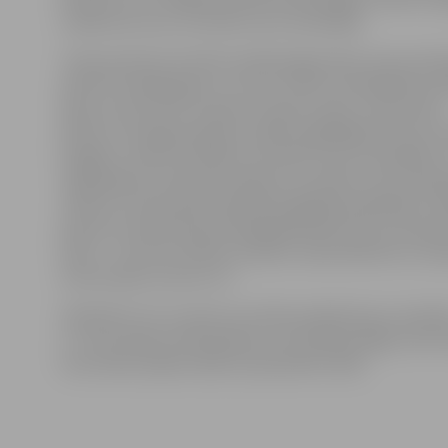
vairākumā, taču rezultāts vairs nemainījās.
Trešo periodu ļoti aktīvi iesāka jelgavnieki, kam pretin
atkal īsti nebija gatavi. Lai arī uz ledus izskatījāmies l
šķita, ka drīzumā «maisam ir jāveras vaļā», tā nenotika.
Aktīva un diezgan agresīva spēle saglabājās līdz pat t
beigām, tomēr tas spēles rezultātu vairs nemainījās (1:
regulārajā turnīrā pie neizšķirta rezultāta uzreiz seko
metieni, tad šovakar līdzjutēji sagaidīja papildlaiku. 
pārsvars noteikti bija fiziskajā gatavībā, kas arī izpaud
ledus – vēl viens lielisks metiens Jānim Bullītim un sk
emocionāla uzvara ar 2:1.
Sērijā līdz trīs uzvaram rezultāts pašlaik kļuvis neizšķi
1-1, bet sērijas trešā spēle jau norisināsies Rīgā, Volvo 
Ceturtdien spēles sākums paredzēts 18.45.