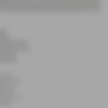
pēli
rizma»
 spēlē, kurā vēl
neizšķirts (1:1),
s galveno
 guva abus
 sezonā.
e pirmie guva
ējās, bet
eku vārtos
jā mačā – 2:3
lnījuši