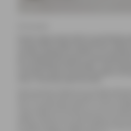
Krišs Upenieks
Šovakar Jelgavas ledus hallē otro pusfinālsērijas s
Latvijas hokeja Virslīgas čempionātā pret «Rīga/P
aizvadīja «Zemgale/LLU» hokejisti. Ļoti saspringtā
pēc nospēlētām 60 minūtēm uz tablo joprojām bija 
uzvaru papildlaikā izcīnīja mūsējie – 2:1! Par spēle
varoni kļuva raženais aizsargs Jānis Bullītis, kurš
vārtus. Trešā sērijas spēle ceturtdien.
Vakar komandas aizvadīja pirmo savstarpējo spēli sajā
Mača likteni izšķīra spēle nevienādos sastāvos. Mūsēji
vārtus, turpinājumā bija vadībā ar 2:1, viesi ātri atspēl
trešās trešdaļas vidū rīdzinieki prata mest ripu mājini
spēlējot mazākumā, kas arī bija liktenīgais moments ša
ļoti sāpīgs zaudējums. Iespējams, jelgavnieki nebija pe