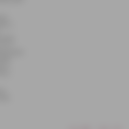
ieki
abāk un
rešdaļas
1). Ja
ja pēcspēles
Mūsējo
ās uz
aista,
rts
hallē.