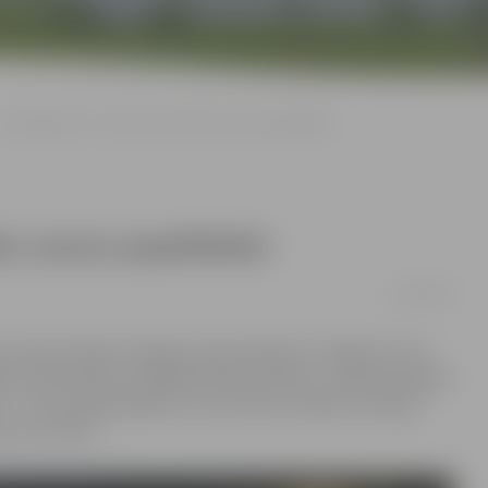
«Zemgale/LLU» izcīna emocionālu uzvaru papildlaikā
u uzvaru papildlaikā
11/03/2014
i Latvijas hokeja Virslīgas čempionātā pret «Rīga/Prizma»
ēlē, kurā vēl pēc nospēlētām 60 minūtēm uz tablo joprojām
e – 2:1! Par spēles galveno varoni kļuva raženais aizsargs
le ceturtdien.