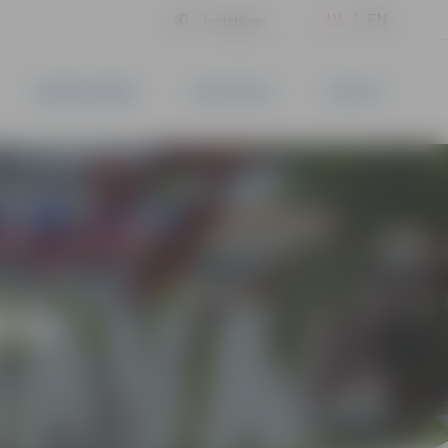
LV
EN
Iestatījumi
UZŅĒMĒJDARBĪBA
PAKALPOJUMI
KONTAKTI
ĪVS