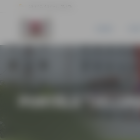
18.8 °C, 4.1 m/s, 73.7 %
JAUNUMI
PILSĒ
PORTĀLA “JELGAV