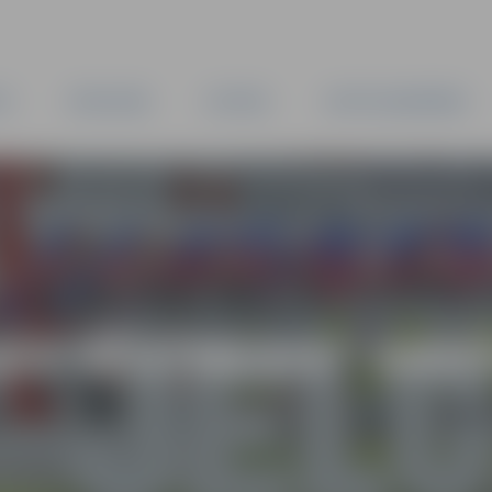
TA
PAŠVALDĪBA
IESTĀDES
KAPITĀLSABIEDRĪBAS
AS VĒSTNESIS” ARH