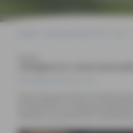
Sākumlapa
Portāla “Jelgavas Vēstnesis” arhīvs
Sports
Klausīties
«Zemgale/LLU» izcīna emocionāl
Portāla “Jelgavas Vēstnesis” arhīvs
Sports
Šovakar Jelgavas ledus hallē otro pusfinālsērijas spēl
aizvadīja «Zemgale/LLU» hokejisti. Ļoti saspringtā sp
bija neizšķirts (1:1), uzvaru papildlaikā izcīnīja mūsēji
Jānis Bullītis, kurš guva abus vārtus. Trešā sērijas spē