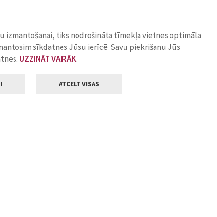
ņu izmantošanai, tiks nodrošināta tīmekļa vietnes optimāla
zmantosim sīkdatnes Jūsu ierīcē. Savu piekrišanu Jūs
atnes.
UZZINĀT VAIRĀK
.
I
ATCELT VISAS
Klientu apkalpošana
ilsētas pašvaldība
Darba laiks
, Jelgava, LV-3001
Pirmdienās
8.00 - 18.00
Otrdienās
8.00 - 17.00
22
Trešdienās
8.00 - 17.00