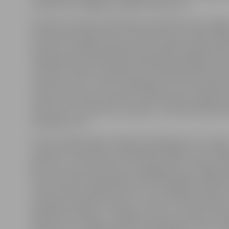
zaudēt, bet izslēgšanas spēlēs sīkumu nav…
Šo spēli uz pozitīva vakardienas viļņā sāka viesi no Rīga
54. sekundē «Rīga/Prizma» labā vārtus guva Ralfs Meld
Perioda turpinājumā jelgavnieki manāmi audzēja spē
nebija gatavi pretinieku pieredzējušāki spēlētāji, kas 
trim divu minūšu noraidījumiem. Diemžēl spēle skaitli
vairākumā, kas ir viena no lielākajām mūsu komandas
sezonā, arī šovakar nevedās. Centāmies gan izspēlēt, 
vārtiem, bet rezultātu tas nedeva – pēc 20 minūtēm
iedzinējos ar 0:1.
Fiziski mūsējie spēlei varēja būt labāk gatavi, ko varē
pamatot ar rīdzinieku aizvadītajām spēlēm ceturtdaļf
gan pret turnīra pastarīti no Daugavpils ļoti smagas ne
arī ar pretinieku daudzajiem pieredzējušajiem hokejis
tomēr viesiem spēlē lielu lomu. Arī mūsējiem brīžiem 
pietiekami augsta disciplīna, tomēr 35. minūtē beidzo
izlīdzināt rezultātu – spēcīgs un precīzs metiens raž
Bullītim (1:1). Pēdējā minūtē vēl dāvinājām viesiem ie