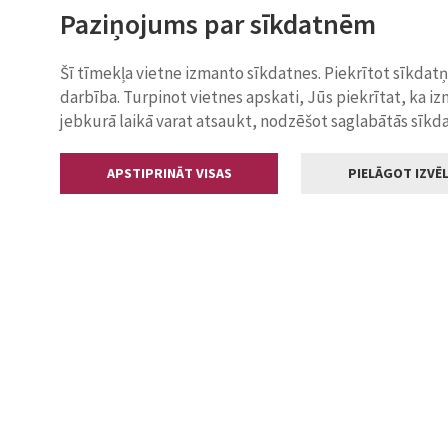
Paziņojums par sīkdatnēm
Šī tīmekļa vietne izmanto sīkdatnes. Piekrītot sīkdat
darbība. Turpinot vietnes apskati, Jūs piekrītat, ka i
jebkurā laikā varat atsaukt, nodzēšot saglabātās sīkd
APSTIPRINĀT VISAS
PIELĀGOT IZVĒL
Kontakti
Jelgavas valstp
Lielā iela 11
+371 630055