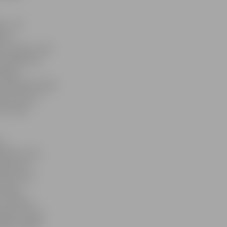
s – jau
ers.
les tempu, kam
noslēdzās ar
skajā
 problēmām šajā
gan mest pa
 komanda
tu
inālā, kuras
bija, gan
tiem, kuri
nebija
t izdevās
enajam Jānim
spēju spēlēt