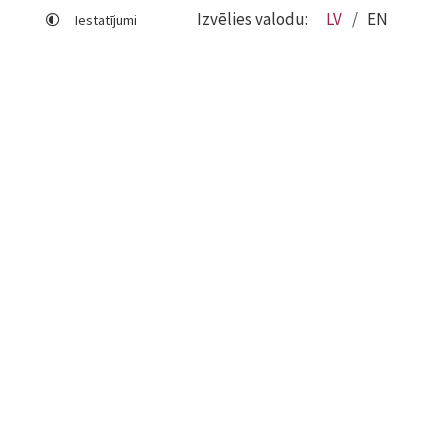
Izvēlies valodu:
LV
EN
Iestatījumi
Lapas karte
Viegli lasīt
Sociālo mediju lietošana
Sīkdatņu izmantošana