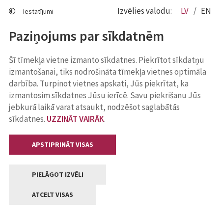
Izvēlies valodu:
LV
EN
Iestatījumi
Paziņojums par sīkdatnēm
Šī tīmekļa vietne izmanto sīkdatnes. Piekrītot sīkdatņu
izmantošanai, tiks nodrošināta tīmekļa vietnes optimāla
darbība. Turpinot vietnes apskati, Jūs piekrītat, ka
izmantosim sīkdatnes Jūsu ierīcē. Savu piekrišanu Jūs
jebkurā laikā varat atsaukt, nodzēšot saglabātās
sīkdatnes.
UZZINĀT VAIRĀK
.
APSTIPRINĀT VISAS
PIELĀGOT IZVĒLI
ATCELT VISAS