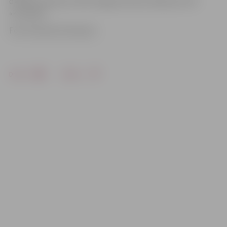
oktobrī pulksten 19.30 Jelgavas ledus hallē pret HK
«Kurbads».
Foto: Ruslans Antropovs
Drukāt
Dalīties