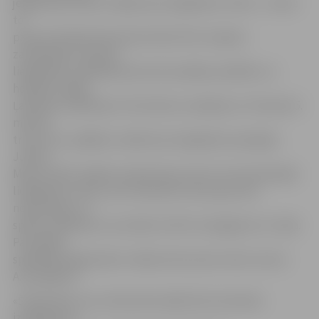
jelgavnieki vēlreiz raidīja ripu liepājnieku vārtos – šoreiz
to
paveica Rinalds Rosinskis (Nr.16). Pēc otrajiem
zaudētajiem vārtiem
liepājnieku spēlētāji laukumā zaudēja savaldību un
hokejists Oļegs
Ļaščenko nopelnīja 2+10 minūšu noraidījumu. Perioda 15.
minūtē
trešo reizi, spēlējot vairākumā, liepājnieku pārspēja
Juliāns
Misjus (Nr.8). Spēles izskaņā ripa ceturto reizi paviesojās
liepājnieku vārtos, bet tiesneši šo vārtu guvumu
neieskaitīja, un
spēle noslēdzās ar rezultātu 3:0 HK «Zemgale/LLU» labā.
Par labāko
spēlētāju jelgavnieku rindās atzīts pirmo vārtu autors
A.Homjakovs.
«Šī bija laba, asa, interesanta spēle abu komandu
izpildījumā,»