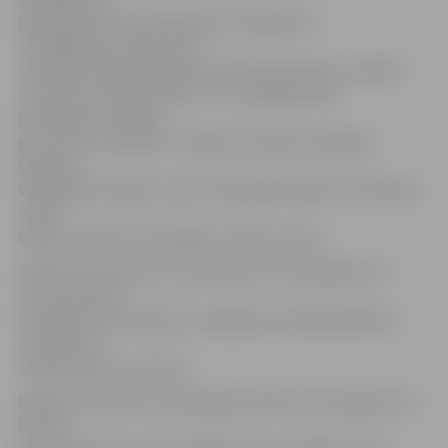
pēcspēles preses konferencē norādīja HK
«Zemgale/LLU» galvenais
treneris Valērijs Kuļibaba. Viņš uzsvēra, ka arī ar spēles
rezultātu ir apmierināts un to, ka jelgavnieki
pretiniekiem neļāva
gūt vārtus. Savukārt, runājot par spēli nevienādos
sastāvos,
V.Kuļibaba norāda, ka pie tā vēl jāpiestrādā, lai komanda
vairāk
spētu izmantot šīs iespējas, lai gūtu vārtus.
Šobrīd ar izcīnītiem 11 punktiem HK «Zemgale/LLU»
turnīra tabulā
ierindojas 4. pozīcijā, bet Liepājas komanda spēlē bez
uzvarām un
tabulā ieņem 6. pozīciju.
Nākamā «Optibet» hokeja līgas spēle HK «Zemgale/LLU»
būs 10.