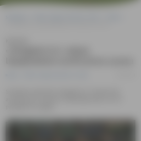
Sākumlapa
Portāla “Jelgavas Vēstnesis” arhīvs
Hokejs
«Zemgale/LLU» neļauj liepājniekiem izcīnīt pirmo uzvaru
Klausīties
«Zemgale/LLU» neļauj
liepājniekiem izcīnīt pirmo uzvaru
06/10/2018
Hokejs
Portāla “Jelgavas Vēstnesis” arhīvs
Sestdienas vakarā HK «Zemgale/LLU» izbraukumā
aizvadīja sesto «Optibet» hokeja līgas spēli un ar 3:0
pārspēja HK «Liepāja».