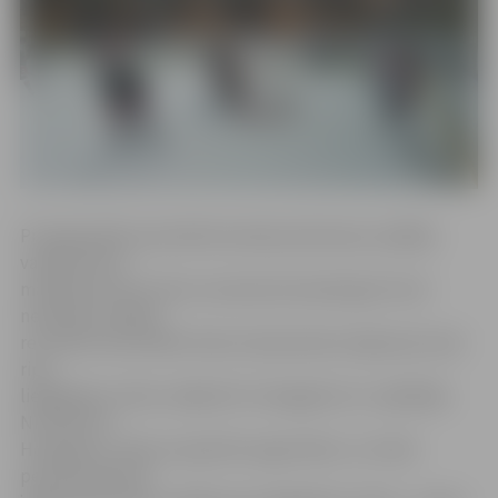
Pirmajā spēles periodā komandas pārmaiņus spēlēja
vairākumā un
mazākumā, bet vārtus nevienai komandai gūt tā arī
neizdevās. Spēles
rezultāts tika atklāts tikai otrā perioda otrajā pusē, kad
ripu
liepājnieku vārtos raidīja HK «Zemgale/LLU» spēlētājs
Nr.19 Artūrs
Homjakovs. Saka, ka apetīte augot ēdot, un trešā
perioda sākumā