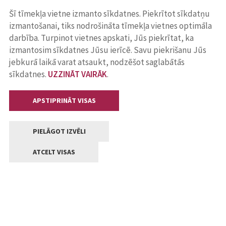
Šī tīmekļa vietne izmanto sīkdatnes. Piekrītot sīkdatņu
izmantošanai, tiks nodrošināta tīmekļa vietnes optimāla
darbība. Turpinot vietnes apskati, Jūs piekrītat, ka
izmantosim sīkdatnes Jūsu ierīcē. Savu piekrišanu Jūs
jebkurā laikā varat atsaukt, nodzēšot saglabātās
sīkdatnes.
UZZINĀT VAIRĀK
.
APSTIPRINĀT VISAS
PIELĀGOT IZVĒLI
ATCELT VISAS