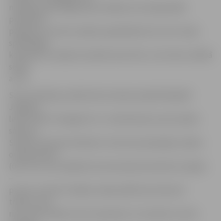
nespēja. Īpaši sāpīgs bija zaudējums pirmajā spēlē,
pretinieku
pārākumu atzīstot spēles papildlaikā (2:3), bet otrajā
spēlē Rīgas
komanda uzvarēja itin pārliecinoši (4:1), izvirzoties vadībā
sērijā
ar 2:0.
Savu skatītāju priekšā vēsturiskā pirmajā finālspēlē
Jelgavas
ledus hallē «Zemgale/LLU» neizdevās jaut pats spēles
sākums,
Sandim Zolmanim Rihardu Cimermani pārspējot spēles
otrajā minūtē
(0:1). Drīz vien mājinieki neizmantoja fantastisku iespēju
–
pusotru minūti mūsējie varēja spēlēt piecatā pret
trijiem, taču
ripu vārtos dabūt tā arī neizdevās. 14. minūtē no vārtu