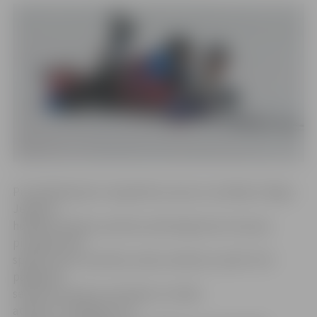
Pusfinālsērijā pret regulārās sezonas uzvarētāju «Mogo»
Jelgavas
hokejisti lieliskus pamatus pārsteigumam veica jau
pirmajās divās
spēlēs viesos, kad abos mačos izdevās uzvarēt. Pret
pagājušās
sezonas čempioni «Kurbadu» ko tādu
atkārtot «Zemgale/LLU»