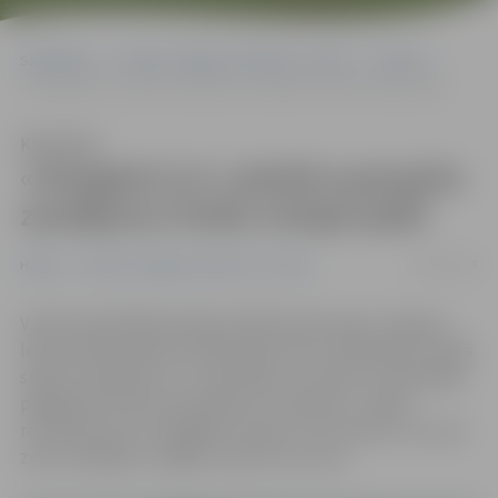
Sākumlapa
Portāla “Jelgavas Vēstnesis” arhīvs
Hokejs
«Zemgale/LLU» piedzīvo graujošu zaudējumu fināla trešajā spēlē
Klausīties
«Zemgale/LLU» piedzīvo graujošu
zaudējumu fināla trešajā spēlē
16/03/2018
Hokejs
Portāla “Jelgavas Vēstnesis” arhīvs
Vairāk nekā 1000 skatītāju klātbūtnē šovakar Jelgavas
ledus hallē Optibet hokeja līgas (OHL) finālsērijas trešajā
spēlē «Zemgale/LLU» ar graujošu rezultātu 1:6 piekāpās
pagājušās sezonas čempionei «Kurbadam». Sērijā
rezultāts jau 0:3, tādējādi rītvakar, lai turpinātu cīņu par
zelta medaļām, obligāti ir jāizcīna uzvara.