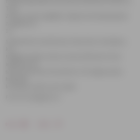
noslēdzošajā daļā pa vārtiem guva Aleksandrs Galkins un
Toms
Zeltiņš, viesiem sagādājot Jelgavas komandai graujošu
zaudējumu ar
1:6.
Sērijā šobrīd rezultāts kļuvis 3:0 par labu «Kurbadam»,
kas
tādējādi nonākusi vienas uzvaras attālumā no titula
iegūšanas otro
sezonu pēc kārtas. Rīt pulksten 17.10 Jelgavas ledus
hallē abas
komandas uzsāks ceturto spēli.
Foto: HK «Zemgale/LLU»
Drukāt
Dalīties