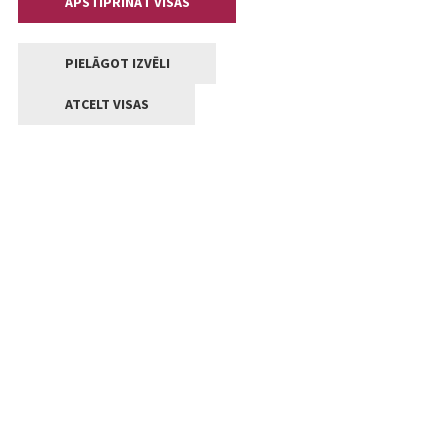
APSTIPRINĀT VISAS
PIELĀGOT IZVĒLI
ATCELT VISAS
Kontakti
Jelgavas valstpilsētas pašvaldība
Lielā iela 11, Jelgava, LV-3001
+371 63005522
pasts@jelgava.lv