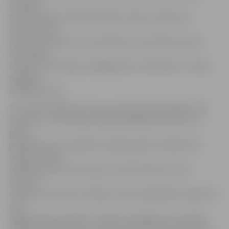
priekšas
pieredzējušais Jēkabs Rēdlihs viesiem sniedza 2:0
pārsvaru, bet
perioda izskaņā no tuvas distances Cimermana vārtos
ripu raidīja
arī Mārcis Zembergs, tādējādi pēc 20 minūtēm uz tablo
pagalam
nepatīkams 0:3.
26. minūtē kārtējo reizi savu meistarību pierādīja Jānis
Sprukts, kurš izcilā pozīcijā piespēlēja Zolmanim, un
gados
jaunākais uzbrucējs šādu iespēju garām nelaida (0:4).
Dažas minūtes
vēlāk pelnīti pie vārtu guvuma tika aktīvais Lauris
Rancevs,
sniedzot vismaz kaut kādas cerības mājiniekiem šajā cīņā
(1:4).
Ilgāku laiku rezultāts uz tablo nemainījās, taču spēles