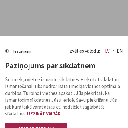
Izvēlies valodu:
LV
EN
Iestatījumi
Paziņojums par sīkdatnēm
Šī tīmekļa vietne izmanto sīkdatnes. Piekrītot sīkdatņu
izmantošanai, tiks nodrošināta tīmekļa vietnes optimāla
darbība. Turpinot vietnes apskati, Jūs piekrītat, ka
izmantosim sīkdatnes Jūsu ierīcē. Savu piekrišanu Jūs
jebkurā laikā varat atsaukt, nodzēšot saglabātās
sīkdatnes.
UZZINĀT VAIRĀK
.