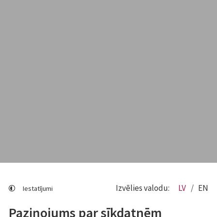
Izvēlies valodu:
LV
EN
Iestatījumi
Paziņojums par sīkdatnēm