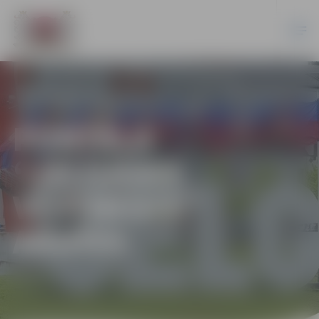
PORTĀLA
“JELGAVAS
VĒSTNESIS”
ARHĪVS