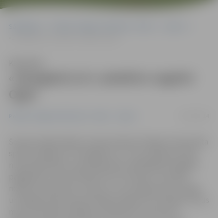
Sākumlapa
Portāla “Jelgavas Vēstnesis” arhīvs
Sports
«Zemgale/LLU» piedzīvo sagrāvi Ogrē
Klausīties
«Zemgale/LLU» piedzīvo sagrāvi
Ogrē
01/10/2014
Portāla “Jelgavas Vēstnesis” arhīvs
Sports
Šovakar Ogrē kārtējo Latvijas hokeja Virslīgas čempionāta
spēli aizvadīja HK «Zemgale/LLU», kas viesojās pie labi
nokomplektētās, pieredzējušiem spēlētājiem bagātās
pagājušās sezonas finālistes HK «Kurbads». Diemžēl
nopietni iesaistīties cīņā par uzvaru jelgavnieki nespēja
un beigās piedzīvoja pamatīgu sagrāvi 1:6. Vienīgos vārtus
mūsu komandas labā guva Valentīns Feoktistovs.