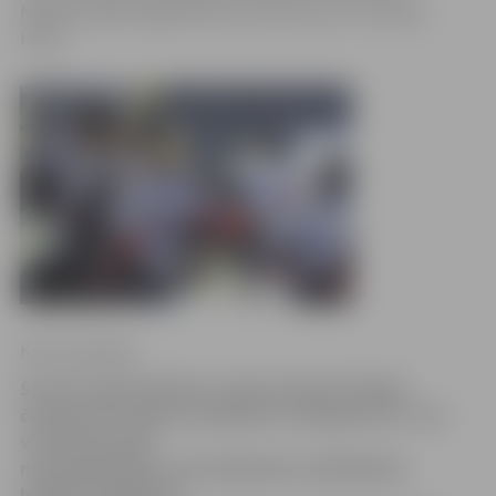
Nākamā spēle tagad tikai 18. oktobrī pret Jūrmalas
HASC.
Krišs Upenieks
Šovakar Ogrē kārtējo Latvijas hokeja Virslīgas
čempionāta spēli aizvadīja HK «Zemgale/LLU», kas
viesojās pie labi
nokomplektētās, pieredzējušiem spēlētājiem
bagātās pagājušās