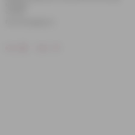
sezonā jau
uzvarēta.
Foto: HK Zemgale/LLU
Drukāt
Dalīties