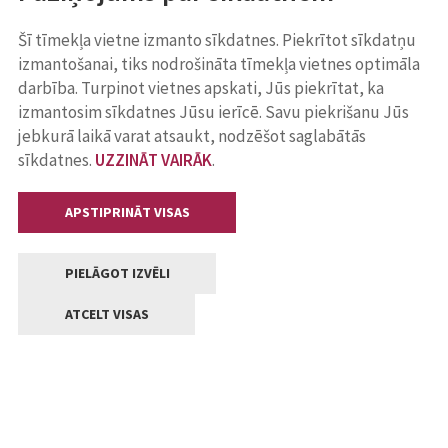
Šī tīmekļa vietne izmanto sīkdatnes. Piekrītot sīkdatņu
izmantošanai, tiks nodrošināta tīmekļa vietnes optimāla
darbība. Turpinot vietnes apskati, Jūs piekrītat, ka
izmantosim sīkdatnes Jūsu ierīcē. Savu piekrišanu Jūs
jebkurā laikā varat atsaukt, nodzēšot saglabātās
sīkdatnes.
UZZINĀT VAIRĀK
.
APSTIPRINĀT VISAS
PIELĀGOT IZVĒLI
ATCELT VISAS