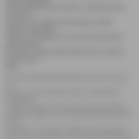
sezonas finālistes HK «Kurbads». Diemžēl nopietni
iesaistīties
cīņā par uzvaru jelgavnieki nespēja un beigās
piedzīvoja pamatīgu
sagrāvi 1:6. Vienīgos vārtus mūsu komandas labā
guva Valentīns
Feoktistovs. Nākamā spēle tagad tikai 18. oktobrī
pret Jūrmalas
HASC.
Aizvadītās nedēļas nogalē jelgavnieki jau devās uz Ogri,
lai
spēlētu ar otro šīs pilsētas komandu «Ogre/Sāga 97».
Smagā spēlē
mūsējie uzvarēja ar 5:4, bet bažas radīja tieši parādītais
nestabilais sniegums, jo jau šīvakara spēlē pretinieks bija
daudz
nopietnāks – HK «Kurbads». Mājinieku sastāvā netrūka
pieredzējušu spēlētāju, kuri savas karjeras laikā spēlējuši