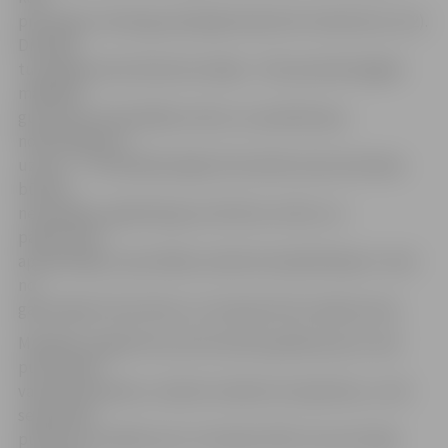
pretinieku vārtsargu pārspēja Valentīns Feoktistovs (1:2).
Diemžēl
turpinājuma šai ofensīvai nebija – līdz perioda beigām
mājinieki
guva divus bezatbildes vārtus un praktiski jau
nodrošināja sev
uzvaru – 1:4. Noslēdzošajās 20 minūtēs laukumā nekas
būtiski
nemainījās, ogrēnieši guva vēl divus vārtus un
pārliecinoši
apstiprināja, ka pie šādas sastāva komplektācijas ir vieni
no
galvenajiem favorītiem uz čempiontitulu šajā sezonā.
Mūsējiem tagad būs pirmā mazliet garāka pauze, kad
puiši vairāk
varēs patrenēties, mazliet noteikti arī atpūsties, un 18.
septembrī
pulksten 15 spēles pret Jūrmalas HASC, kas reizi šajā