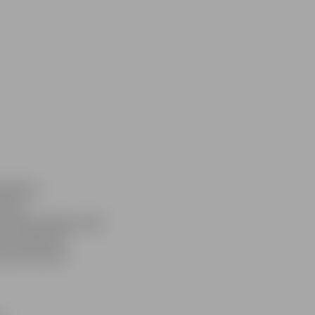
punktiem
 tika
la HASC jelgavnieki
els atslābums
ināt favorītu