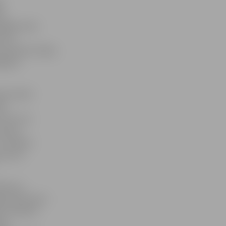
as
s.
ēdējā vietā,
īvoti
malnieki nebija
lējuši
a izteikti
āk
šoreiz ne
ad par
zturējuši
precīzs
rākumu,
vnieki prata –
uma daļā 23
gan