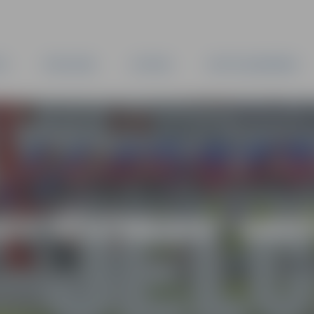
TA
PAŠVALDĪBA
IESTĀDES
KAPITĀLSABIEDRĪBAS
AS VĒSTNESIS” ARH