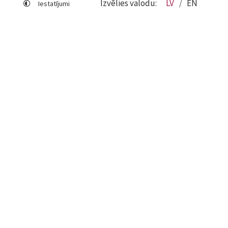
Izvēlies valodu:
LV
EN
Iestatījumi
Lapas karte
Viegli lasīt
Sociālo mediju lietošana
Sīkdatņu izmantošana
Piekļūstamības paziņojums