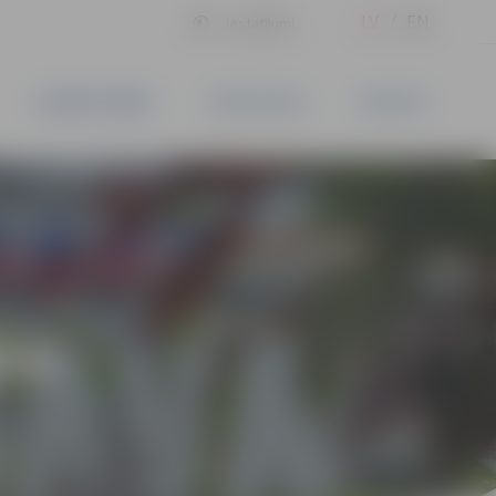
LV
EN
Iestatījumi
UZŅĒMĒJDARBĪBA
PAKALPOJUMI
KONTAKTI
ĪVS