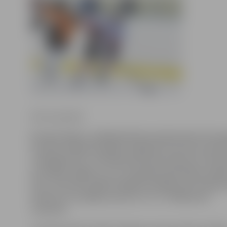
Krišs Upenieks
Šovakar Majoru atklātajā ledus laukumā pie trīs 
Latvijas hokeja Virslīgas regulārās sezonas turnīrā
«Zemgale/LLU». Pēc laba pirmā perioda pret Jūrma
izvirzījās vadībā ar 2:0, otrajā periodā sekoja neli
(2:2), taču līdz spēles beigām mūsējie prata apliec
statusu un svinēja uzvaru ar 7:3. 1+2 Viktoram
Jasionim.