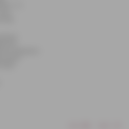
ezis – 3:2.
, taču
intrigu
ietiekami
aļas vidū
guvumu mājiniekiem
jau panāca
izsargs
Drukāt
Dalīties