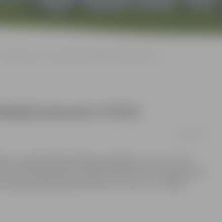
«Zemgale/LLU» uzvar Majoru atklātajā laukumā (+FOTO)
lātajā laukumā (+FOTO)
10/01/2015
em Latvijas hokeja Virslīgas regulārās sezonas turnīrā
a HASC jelgavnieki izvirzījās vadībā ar 2:0, otrajā periodā
 mūsējie prata apliecināt favorītu statusu un svinēja