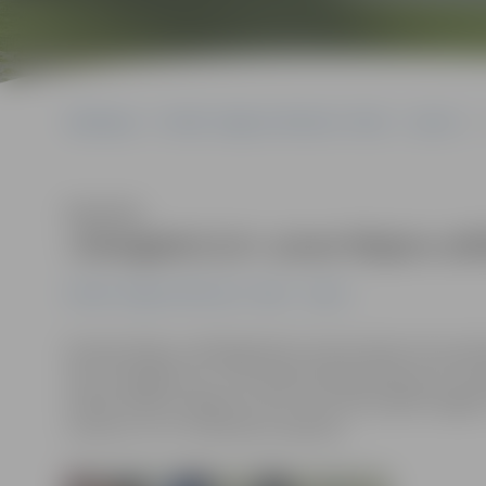
Sākumlapa
Portāla “Jelgavas Vēstnesis” arhīvs
Sports
Klausīties
«Zemgale/LLU» uzvar Majoru atk
Portāla “Jelgavas Vēstnesis” arhīvs
Sports
Šovakar Majoru atklātajā ledus laukumā pie trīs punkti
tika «Zemgale/LLU». Pēc laba pirmā perioda pret Jūrmal
sekoja neliels atslābums (2:2), taču līdz spēles beigām
uzvaru ar 7:3. 1+2 Viktoram Jasionim.