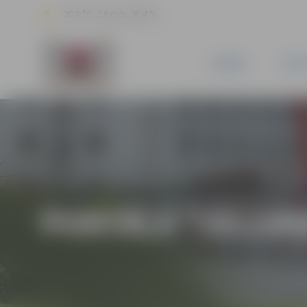
20.8 °C, 2.8 m/s, 90.4 %
JAUNUMI
PILSĒ
PORTĀLA “JELGAV