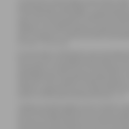
Jūrmalas HASC hokejisti šīgada Latvijas hokeja Virslīg
čempionātā kopā ar «Ogre/Sāga 97» ir turnīra pastarīte
Turnīra tabulā tieši kūrortpilsētas spēlētāji atradās p
spējot reizi uzvarēt ogrēniešus, bet divas reizes piedz
zaudējumi. Pret citām komandām pie panākumiem jūr
tikuši. «Zemgale/LLU» šodienas pretiniekus bija apspē
trīs reizes – 2:1, 6:1 un 8:2.
Arī šovakar Majoru atklātajā ledus laukumā mūsējie bij
favorīti, pie tam uzvaras gadījumā bija iespēja vēl vair
nostiprināties ceturtajā vietā. Par puišu noskaņojumu 
tajā labākajā izpausmē liecināja pats spēles sākums, k
nesportisku rīcību noraidījumu saņēma Olafs Aploks. I
mazākumu, jelgavnieki ātri vien izvirzījās vadībā, kad 
metiens 4. minūtē padevās Rihardam Remiņam – 1:0.
Trešdaļas vidusdaļā nespējām izmantot skaitlisko vai
tomēr perioda beigu daļā dubultot savu pārsvaru jelga
vārtu guvums Olafam Aplokam (2:0). Otrā perioda sāk
sekunžu laikā mūsējie ielaida divas ripas (2:2), pēc kā 