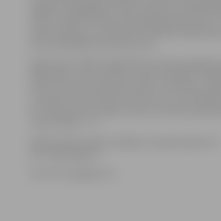
neapjuka nepagāja pat minūte, kad precīzs bija Māris Mi
Viktors Jasionis un Miezis perioda gaitā panāca pat 5:2
neliels atslābums un ielaisti vārti vairākumā atjaunoja 
pirms izšķirošajām 20 minūtēm (5:3).
Ilgāku laiku trešajā trešdaļā abas komandas spēlēja p
disciplinēti, taču rezultāts uz tablo nemainījās. Trešd
HASC treneris arī ņēma pārtraukumu, bet jūtamu ie
tas nedeva, vēl jo vairāk uzreiz pēc tam Juris Ziemiņš 
6:3. Izskaņā punktu spēlei ar precīzu metienu pielika a
Jorens Grauds – 7:3.
Nākamā spēle tieši pēc nedēļas 17. janvārī pulksten 15
pret «Ogre/Sāga 97».
Foto: HK «Zemgale/LLU»