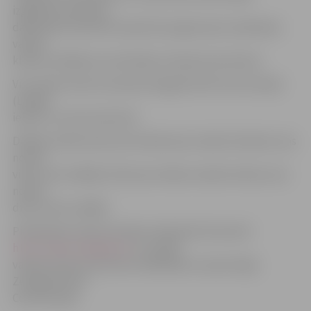
izglītības metodes,
dalībnieki tiek aktīvi iesaistīti programmas veidošanā,
valodu
klubos vadītājs nav skolotājs, bet gan konsultants.
Visi valodu klubi norisinās Zemgales NVO Centra birojā
(Lielajā
ielā 15-2, durvju kods 16).
Dalības maksa astoņi lati mēnesī par valodu klubiem, kas
notiek
vienu reizi nedēļā, 16 lati par mēnesi valodu klubos, kas
notiek
divas reizes nedēļā.
Pietikšanās valodu klubiem tiešsaistē internetā
http://www.zemgalei.lv/
ar norādi
valodu klubi vai pa tālruni 63021910, vai personīgi
Zemgales NVO
Centra birojā.