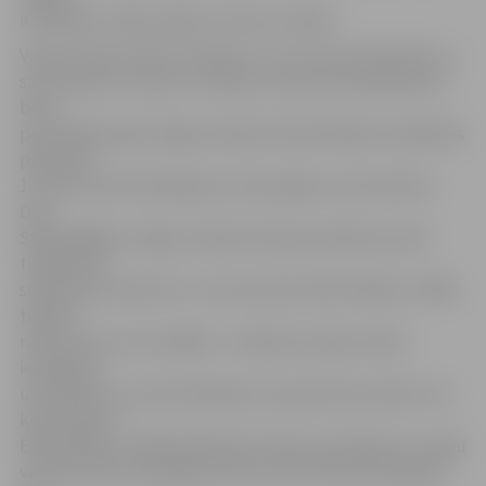
iesācējiem, itāļu valoda un krievu valoda.
Valodu klubi atvērti ikvienam, un to uzsvars tiek likts uz
sarunvalodu. Grupas ir nelielas, lai katram dalībniekam
būtu
personīga pieeja. Angļu valodas klubā tikšanās trešdienās
pulksten
17.30. Šis klubs darbojas jau sešus gadus, konsultante
Dita
Štefenhāgena. Angļu valodas kluba jauniešiem pirmā
tikšanās 22.
septembrī pulksten 17, konsultante Edīte Millere. Vēlāk
tikšanā
notiks vienu reizi nedēļā – otrdienās. Spāņu klubā
iesācējiem
uzņemšana un pirmā tikšanās 21.septembrī pulksten 17,
konsultante
Edīte Millere. Vēlāk dalībnieki tiksies pirmdienās. Uz itāļu
valodas klubu iesācējiem pirmo reizi interesenti gaidīti