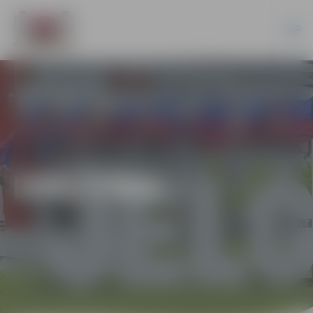
IZGLĪTĪBA