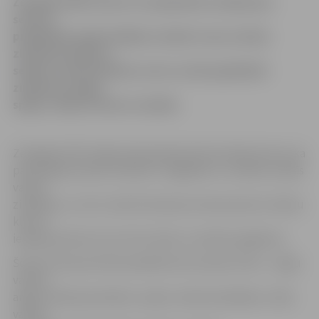
Zemgales NVO Centrs 21.septembrī uzsāk jauno
sezonu,
piedāvājot iedzīvotājiem uzlabot savas valodu
zināšanas kādā no
sešiem valodu klubiem, kuros varēs papildināt
zināšanas angļu,
spāņu, itāļu un krievu valodās.
Zemgales NVO mājas lapā pieejamā informācija liecina, ka
pamatideja valodu klubiem ir saglabāt un uzlabot esošās
valodu
zināšanas, un tie ir atvērti ikvienam interesentam. Valodu
klubi ir
iespēja apvienot savu brīvo laiku ar valodas apgūšanu.
Šosezon kopumā tiek piedāvāti seši valodu klubi – angļu
valoda,
angļu valoda jauniešiem, spāņu valoda iesācējiem, itāļu
valoda