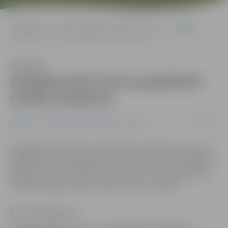
Sākumlapa
Portāla “Jelgavas Vēstnesis” arhīvs
Izglītība
Zemgales NVO aicina papildināt valodu zināšanas
Klausīties
Zemgales NVO aicina papildināt
valodu zināšanas
15/09/2009
Izglītība
Portāla “Jelgavas Vēstnesis” arhīvs
Zemgales NVO Centrs 21.septembrī uzsāk jauno sezonu,
piedāvājot iedzīvotājiem uzlabot savas valodu zināšanas
kādā no sešiem valodu klubiem, kuros varēs papildināt
zināšanas angļu, spāņu, itāļu un krievu valodās.
Ritma Gaidamoviča