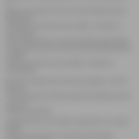
22.
septembrī pulksten 15.30, konsultante Baiba Ziemele.
Vēlāk klubā
nodarbības notiks divas reizes nedēļā – otrdienās un
ceturtdienās.
Itāļu valodas klubs tos, kuri jau māk itāļu valodu gaidīs,
22.septembrī pulksten 15.30. Konsultante Baiba Ziemele
un vēlāk
tikšanās notiks divas reizes nedēļā – otrdienās un
ceturtdienās.
Bet krievu valodas klubs interesentus gaidīs 1. oktobrī
pulksten
17.30. Konsultante Svetlana Ļadenko. Nodarbības notiks
vienu reizi
nedēļā ceturtdienās.
Zemgales NVO centrs norāda, svarīgi zināt to, ka valodu
klubos
valda brīva atmosfēra un izmantotas neformālās