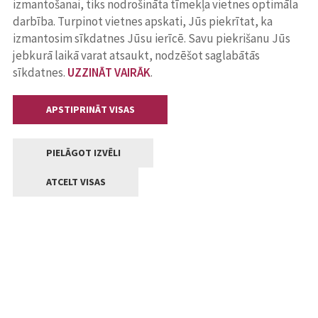
izmantošanai, tiks nodrošināta tīmekļa vietnes optimāla
darbība. Turpinot vietnes apskati, Jūs piekrītat, ka
izmantosim sīkdatnes Jūsu ierīcē. Savu piekrišanu Jūs
jebkurā laikā varat atsaukt, nodzēšot saglabātās
sīkdatnes.
UZZINĀT VAIRĀK
.
APSTIPRINĀT VISAS
PIELĀGOT IZVĒLI
ATCELT VISAS
Kontakti