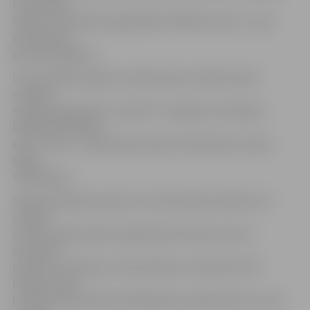
kausa laikā
spēsim nodrošināt augstākās kvalitātes servisu – gan
sportistiem,
gan līdzjutējiem.»
Lai arī vairākus gadus Latvijas telpu futbola izlasē
nespēlē
neviens jelgavnieks, tomēr FK «Jelgava» komandas
labākās kvalitātes
savā – ārsta – arodā izlases telpu futbolistiem nodos
Oļegs
Samoiļenko.
Spēļu kalendārs paredz, ka 9. decembrī pulksten 19
Latvijas
izlase aizvadīs spēli ar Igaunijas komandu, bet 11.
decembrī
pulksten 14 tiksies ar lietuviešiem. Savukārt UEFA
Eiropas telpu
futbola čempionāta kvalifikācijas priekšsacīkšu turnīrs