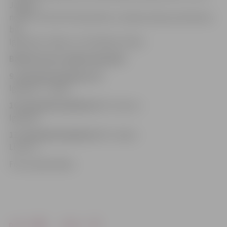
Jelgavā
notiks no 26. līdz 29. janvārim, Latvijas izlases pretinieces
būs
Igaunijas, Vācijas un Armēnijas izlases.
Baltijas kausa spēļu kalendārs
9. decembrī pulksten 19
Igaunija – Latvija
10. decembrī pulksten 14
Lietuva –
Igaunija
11. decembrī pulksten 14
Latvija –
Lietuva
Foto: publicitātes
Drukāt
Dalīties