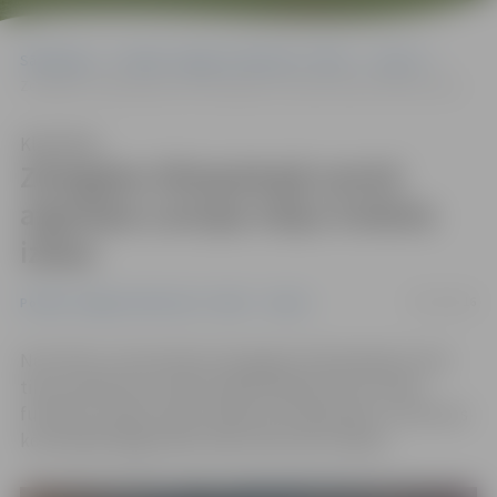
Sākumlapa
Portāla “Jelgavas Vēstnesis” arhīvs
Sports
Zemgales Olimpiskajā centrā atgriežas Latvijas telpu futbola izlase
Klausīties
Zemgales Olimpiskajā centrā
atgriežas Latvijas telpu futbola
izlase
04/12/2016
Portāla “Jelgavas Vēstnesis” arhīvs
Sports
No 9. līdz 11. decembrim Zemgales Olimpiskajā centrā
tiks aizvadīts jau tradicionālais Baltijas kauss telpu
futbolā. Latvijas izlases spēles pret Igaunijas un Lietuvas
komandām jelgavnieki varēs vērot bez maksas.