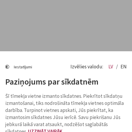
Izvēlies valodu:
LV
EN
Iestatījumi
Paziņojums par sīkdatnēm
Šī tīmekļa vietne izmanto sīkdatnes. Piekrītot sīkdatņu
izmantošanai, tiks nodrošināta tīmekļa vietnes optimāla
darbība. Turpinot vietnes apskati, Jūs piekrītat, ka
izmantosim sīkdatnes Jūsu ierīcē. Savu piekrišanu Jūs
jebkurā laikā varat atsaukt, nodzēšot saglabātās
sīkdatnes.
UZZINĀT VAIRĀK
.