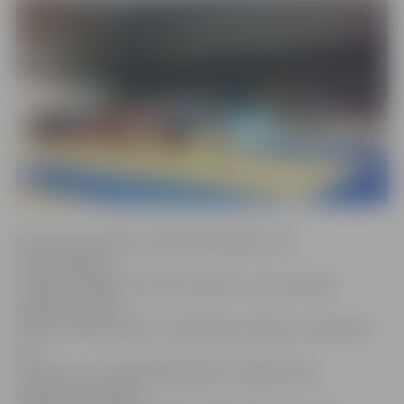
Kā atzīmē Latvijas Futbola federācijas (LFF)
Komunikācijas
nodaļas vadītājs Ilvars Koscinkevičs, mūsu pilsētā
augstas raudzes
telpu futbola spēles ir veiksmīgi notikušas un plānotas
arī
nākotnē. «Jau iepriekšējos gados Jelgavā esam
organizējuši augsta