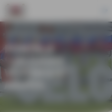
PORTĀLA
“JELGAVAS
VĒSTNESIS”
ARHĪVS