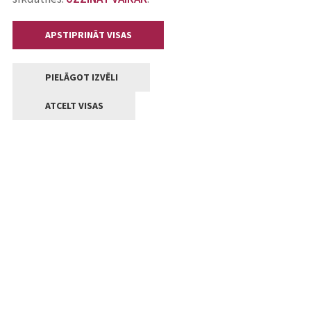
APSTIPRINĀT VISAS
PIELĀGOT IZVĒLI
ATCELT VISAS
Kontakti
Jelgavas valstpilsētas pašvaldība
Lielā iela 11, Jelgava, LV-3001
+371 63005522