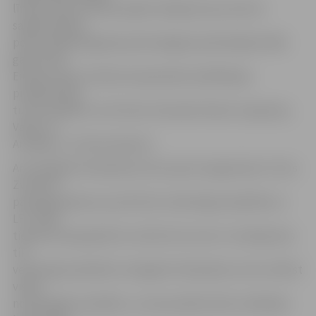
līmeņa telpu futbola spēles. Baltijas kauss būs kā
sagatavošanās
posms nākamā gada janvāra beigās paredzētajām 2018.
gada UEFA
Eiropas telpu futbola čempionāta kvalifikācijas
priekšsacīkšu
turnīra spēlēm, kurā mūsu komanda tiksies ar Igauniju,
Vāciju un
Armēniju,» tā I.Koscinkevičs.
Arī Zemgales Olimpiskā centra sporta organizators Toms
Zvirbulis
pauž gandarījumu par līdz šim veiksmīgo sadarbību ar
LFF. «Mēs
tiešām esam gandarīti, ka līdz šim mums ir izveidojusies
tik
veiksmīga sadarbība. Zemgales Olimpiskais centrs atbilst
visām
noteiktajām prasībām, un esam pārliecināti, ka Baltijas