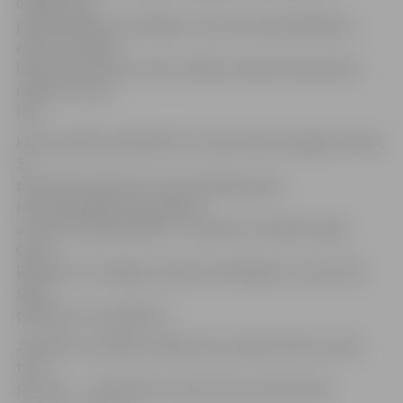
Gnēzēm ļoti
patika pasākuma vadītāji, un koncerta apmeklējums
atsauca atmiņā
laikus, kad māte ar meitu mēdza vasarās viesoties pie
radiem Cukura
ielā.
Koncertspēli telekanālā TV3 varēs skatīt Vecgada vakarā,
31.
decembrī pulksten 21, bet nākampavasar
koncertprogramma izskanēs
arī citās Latvijas pilsētās – Valmierā, Ventspilī, Ogrē,
Cēsīs,
Rēzeknē un Liepājā, pulcējot dziedātājus, kas dzimuši
šajās
pilsētās vai to apkārtnē.
Jāpiebilst, ka Baibas Sipenieces-Gavares kleitu izsole
tika
pārcelta – organizatori ziņos par tās norises laiku.