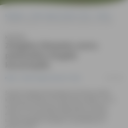
Sākumlapa
Portāla “Jelgavas Vēstnesis” arhīvs
Pilsētā
Zemgales Olimpisko centru pieskandina Vecgada koncertspēle
Klausīties
Zemgales Olimpisko centru
pieskandina Vecgada
koncertspēle
28/12/2016
Pilsētā
Portāla “Jelgavas Vēstnesis” arhīvs
Šovakar Zemgales Olimpiskajā centrā tika aizvadīta
krāšņa koncertspēle «Es šonakt būšu laimīgs!», kas uz
vienas skatuves pulcēja Latvijā iemīļotus mūziķus,
aktierus un TV personības. Klātesošie dzīvoja līdzi
Latvijas labākajām melodijām un piedalījās jautrā
dziesmu duelī.