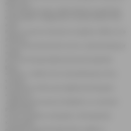
māsu Lindu.
«Mums bija brīvs vakars, tādēļ nolēmām to pavadīt šajā
dziesmuspēlē,» tā jelgavnieces. Savukārt Sabīne Cīrule
ar tēti
Pāvelu uz koncertu atbraukusi no Siguldas. «Biļetes uz šo
pasākumu
mums atnesa Ziemassvētku vecītis, un īpaši priecājos par
iespēju
pirmo reizi dzīvajā izpildījumā klausīties leģendāro
grupu
«Pērkons»,» atklāj S.Cīrule. Viņai piebiedrojas arī tēvs,
sacīdams,
ka «Pērkona» mūzika viņam atgādina jaunības gadus.
«Pēdējo reizi
Jelgavā biju pirms aptuveni 20 gadiem, un, manuprāt,
pilsēta šobrīd
ir daudz skaistāka un sakoptāka,» vērtē siguldietis.
Koncertspēlē
piedalījās Latvijas Nacionālā, Dailes, Liepājas un