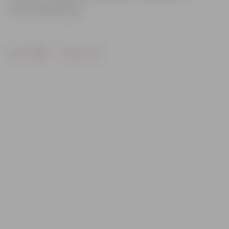
Foto: Austris Auziņš
Drukāt
Dalīties