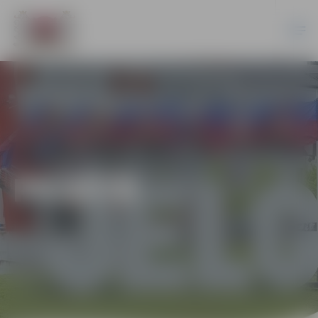
PILSĒTĀ