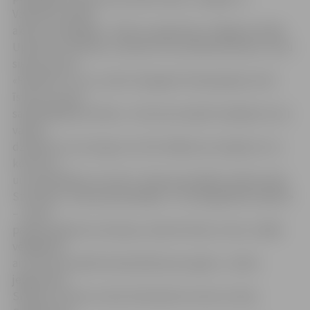
Valmieras teātra
aktieri, dziedātāji – Viktors Lapčenoks, O.Rajecka, Māra
Upmane-Holšteine, Samanta Tīna, Mārtiņš Ruskis, Suitu
sievas, grupa
«Pērkons» un citi, radot Zemgales Olimpiskajā centrā
īstenus tautas
sadziedāšanās svētkus. «Šo koncertspēli veidojām tā, lai
varētu
dziedāt visi, jo kas gan var būt labāks par iespēju iet uz
koncertu
un izdziedāties no sirds?» tā koncertspēles režisore Aija
Strazdiņa. «Vasarā apmeklējām «TV3 pilngadības kabarē»
– mums
patika pasākuma noskaņa, skaistie tērpi un šovs, tādēļ
vēlējāmies
ar šo koncertspēli ieskandināt jauno gadu,» stāsta
jelgavnieki
Sintija un Viesturs. Bet rīdziniecēm Ivetai un Ainai