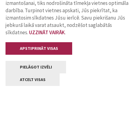
izmantošanai, tiks nodrošināta tīmekļa vietnes optimāla
darbība. Turpinot vietnes apskati, Jūs piekrītat, ka
izmantosim sīkdatnes Jūsu ierīcē. Savu piekrišanu Jūs
jebkurā laikā varat atsaukt, nodzēšot saglabātās
sīkdatnes.
UZZINĀT VAIRĀK
.
APSTIPRINĀT VISAS
PIELĀGOT IZVĒLI
ATCELT VISAS