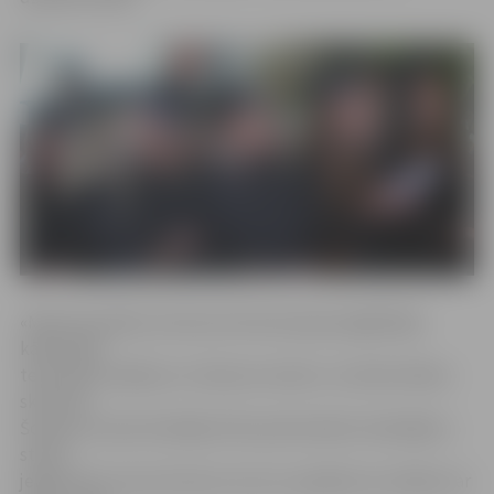
«Man ļoti patika, ka koncerta koncepcija atgādināja
kādreizējo
televīzijas raidījumu «Dziesmu duelis», ko bieži mēdzu
skatīties.
Šovakar arī pati dziedāju līdzi pazīstamām melodijām,»
stāsta
jelgavniece Laura Immure, kura uz pasākumu atnākusi ar