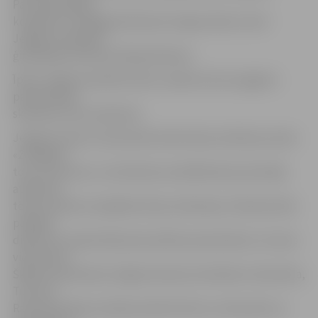
Patrīcijas Eigitas
kopdarbs un Dagnijas Raminas Zorges darbs, kā arī
Jelgavas Spīdolas
ģimnāzijas skolniece Betija Rubene.
Īpašo Jelgavas pilsētas balvu saņēma Seces pagasta
pamatskolas
skolniece Vita Lazdauska.
Jelgavas Amatu vidusskolā notika tērpu kolekciju skate
«Zemgales
toņi un pustoņi», kurā konkursa dalībnieki prezentēja
atbilstoši
tēmai veidotas oriģinālas tērpu kolekcijas. Skatē pirmās
pakāpes
diplomus saņēma Bauskas pilsētas pamatskola, Uzvaras
vidusskola,
Šķibes pamatskola, Edgara Kauliņa Lielvārdes vidusskola,
Tukuma
Raiņa ģimnāzija, Andreja Upīša Skrīveru vidusskola un