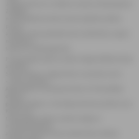
Jelgavas Vēstures un mākslas muzejā, kurā bija apkopoti
Zemgales
novada izglītības iestāžu interešu izglītības mākslas
pulciņu
audzēkņu darbi, godināja konkursa dalībniekus. Augstu
novērtējumu
saņēma arī vairāki jelgavnieki.
Pirmās pakāpes diplomu saņēma Jelgavas Mākslas skolas
audzēkne
Samanta Misune, Jelgavas bērnu un jauniešu centra
«Junda» audzēknes
Agate Balode un Anastasija Latiševa. Ar Otrās pakāpes
diplomu
godināja Jelgavas 1. internātpamatskolas audzēkni Lauru
Kolužu, bet
trešās pakāpes diplomu saņēma Jelgavas 1.
internātpamatskolas
audzēkņu Renātes Vaičules, Beātes Bites, Madaras