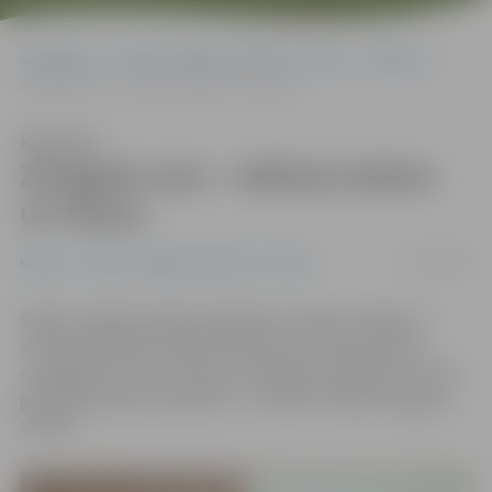
Sākumlapa
Portāla “Jelgavas Vēstnesis” arhīvs
Kultūra
Zemgales toņi – mākslas darbos un tērpos
Klausīties
Zemgales toņi – mākslas darbos
un tērpos
12/04/2017
Kultūra
Portāla “Jelgavas Vēstnesis” arhīvs
Šodien Jelgavā notika Zemgales novada vizuālās un
vizuāli plastiskās mākslas konkursa un tērpu skates
«Zemgales toņi un pustoņi» noslēguma pasākums, kurā
godināti konkursa laureāti – to vidū arī vairāki Jelgavas
skolēni.