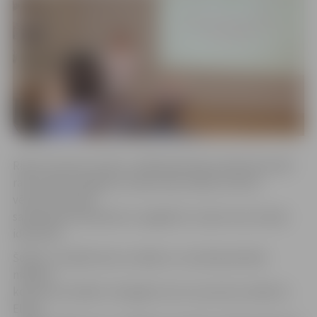
Risinot konkursa tēmu, dalībnieki bija aicināti akcentēt
raksturīgo Zemgales novada vidē, dabā, kultūrā,
vēsturē, valodā,
sabiedrībā mūsdienās un pagātnē, izceļot sava novada
identitāti.
Šodien, noslēdzoties vizuālās un vizuāli plastiskās
mākslas
konkursa izstādei «Zemgales toņi un pustoņi» Ģederta
Eliasa