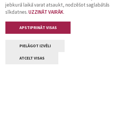
jebkurā laikā varat atsaukt, nodzēšot saglabātās
sīkdatnes.
UZZINĀT VAIRĀK
.
APSTIPRINĀT VISAS
PIELĀGOT IZVĒLI
ATCELT VISAS
Kontakti
Jelgavas valstpilsētas pašvaldība