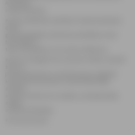
Aizkraukles
novada vidusskola.
Konkursa dalībnieki, skolotāji un novadu koordinatori
dienas
garumā piedalījās arī iedvesmas nodarbībās, izzinot
friziermākslas,
tērpu stila, grafikas un citu amatu noslēpumus.
Konkursa «Zemgales toņi un pustoņi» mērķis ir stiprināt
bērnu un
jauniešu patriotismu un valstisko apziņu, bagātināt
kultūrvēsturisko pieredzi, veicināt radošo spēju
attīstību,
iniciatīvu izteikt sevi ar vizuālās un vizuāli plastiskās
mākslas
izteiksmes līdzekļiem.
Foto: Austris Auziņš