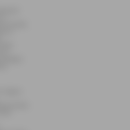
ies grants
kur
ru festivāls,
šana no
s
iestāde
as ir
tbildīgi ir
skas
5 «Jelgavas
kam (fiziskai
 laikā