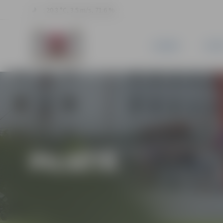
20.3 °C, 3.5 m/s, 71.6 %
JAUNUMI
PILSĒ
PILSĒTĀ