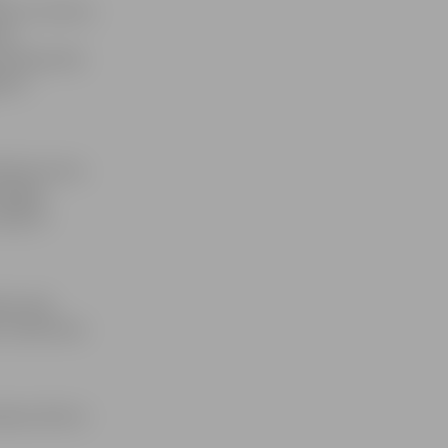
 piecus metrus
as
īrīšana līdz
almu
ēneša normu.
loģijas
bija 14
ana tiek
, beidzoties
ksas tālruni