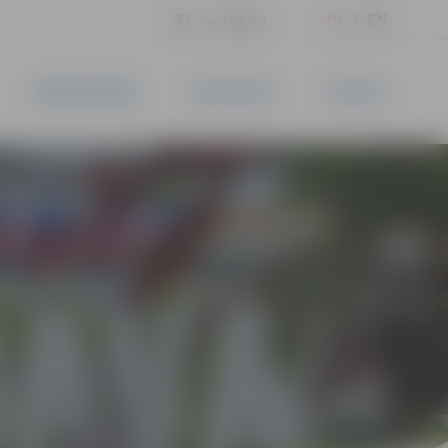
LV
EN
Iestatījumi
UZŅĒMĒJDARBĪBA
PAKALPOJUMI
KONTAKTI