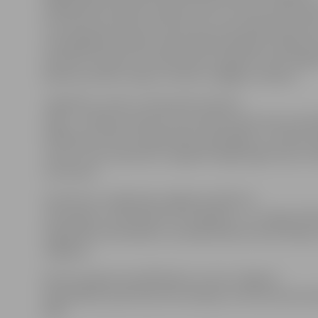
sabiedriskā transporta pieturvietu), bet ne vairāk kā
no fiziskas personas vai 10 metrus no juridiskas person
zemesgabala robežas. Dienas laikā sasniguša sniega not
pulksten 22 jāveic arī daudzstāvu apbūves namu pag
piebraucamiem ceļiem, ietvēm un gājēju celiņiem.
Jāpiebilst, ka 28. un 29. janvārī intensīvi
sniga – nokrišņu daudzums sasniedza aptuveni pusm
Saskaņā ar VSIA «Latvijas Vides, ģeoloģijas un meteoro
centrs» šorīt pulksten 8 Jelgavā sniega segas biezums 
centimetri.
Intensīvas un ilgstošas snigšanas laikā tīru
ceļa segumu nodrošināt nav iespējams, un sniega tīrīš
organizēta sistemātiski, visvairāk darbus koncentrējot
snigšanai.
Par ielu seguma problēmām var ziņot Jelgavas
Pašvaldības operatīvās informācijas centram pa bezma
8787.