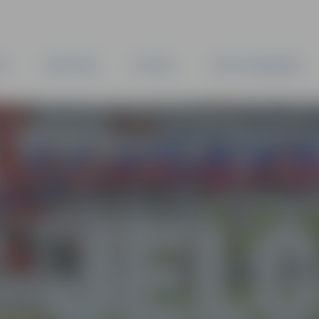
TA
PAŠVALDĪBA
IESTĀDES
KAPITĀLSABIEDRĪBAS