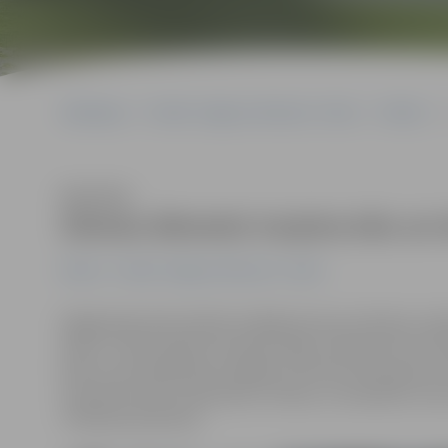
Sākumlapa
Portāla “Jelgavas Vēstnesis” arhīvs
Pilsētā
Klausīties
Ziemas dienests turpina ielu un i
Pilsētā
Portāla “Jelgavas Vēstnesis” arhīvs
Pagājušajā naktī pilsētā strādāja deviņas tehnikas vienīb
ielas un Jāņa Čakstes bulvāra malās, stāvlaukumus Pi
ielās un pie izglītības iestādēm. Vēl tika tīrītas grants
Savukārt ietvju mehanizēto tīrīšanu un kaisīšanu veic
«Pilsētsaimniecība».