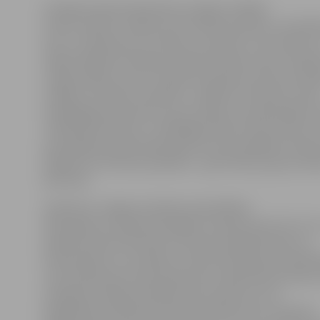
Iestādes Apsaimniekošanas nodaļas vadītājs
Imants Auders norāda, ka arī šodien pa dienu turpinās
ielu un stāvlaukumu tīrīšana, savukārt no teritorijas, 
nākamnedēļ norisināsies Starptautiskais Ledus skulptū
sniegu plānots izvest. Pilsētā turpinās arī ietvju attīrī
sniega ar tehnikas vienībām, strādā arī sētnieki. Portāl
www.jelgavasvestnesis.lv jau rakstīja, ka pašvaldības 
«Pilsētsaimniecība» ir atbildīga tikai par tām ietvēm, k
pašvaldības apsaimniekošanā, bet par pārējām ietvēm a
piegulošo teritoriju īpašnieki – gan fiziskas, gan juridi
personas.
Saskaņā ar Jelgavas pilsētas pašvaldības
2012. gada 24. maija saistošajiem noteikumiem Nr.12-1
pilsētas administratīvās teritorijas labiekārtošana un
inženierbūvju uzturēšana» nekustamā īpašuma īpašnie
vai juridiskai personai) īpašumam ir jānodrošina dienas
sasniguša sniega notīrīšana līdz pulksten 22 no
piegulošās, publiskā lietošanā esošās ietves (izņemot