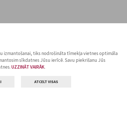
ņu izmantošanai, tiks nodrošināta tīmekļa vietnes optimāla
zmantosim sīkdatnes Jūsu ierīcē. Savu piekrišanu Jūs
atnes.
UZZINĀT VAIRĀK
.
I
ATCELT VISAS
Klientu apkalpošana