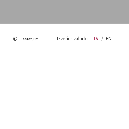
Izvēlies valodu:
LV
EN
Iestatījumi
Lapas karte