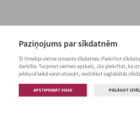
Paziņojums par sīkdatnēm
Šī tīmekļa vietne izmanto sīkdatnes. Piekrītot sīkdat
darbība. Turpinot vietnes apskati, Jūs piekrītat, ka i
jebkurā laikā varat atsaukt, nodzēšot saglabātās sīkd
APSTIPRINĀT VISAS
PIELĀGOT IZVĒL
Kontakti