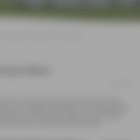
Ziemas dienests turpina ielu un ietvju tīrīšanu
etvju tīrīšanu
30/01/2019
as, kas no sniega attīrīja stāvvietas Lielās ielas, Raiņa
lssalas ielā, Zemgales Olimpiskajam centram piegulošajās
 ielas Būriņu ceļā, Kalnciema ceļa rajonā un Depo rajonā.
a sešas vienības, informē pašvaldības iestādē