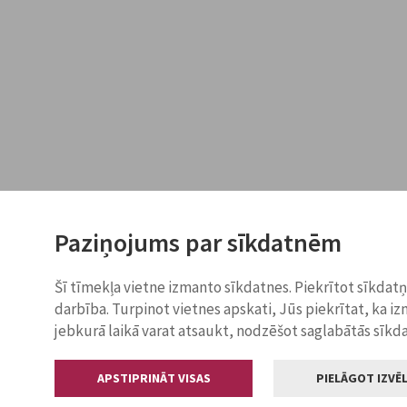
Paziņojums par sīkdatnēm
Šī tīmekļa vietne izmanto sīkdatnes. Piekrītot sīkdat
darbība. Turpinot vietnes apskati, Jūs piekrītat, ka i
jebkurā laikā varat atsaukt, nodzēšot saglabātās sīkd
APSTIPRINĀT VISAS
PIELĀGOT IZVĒL